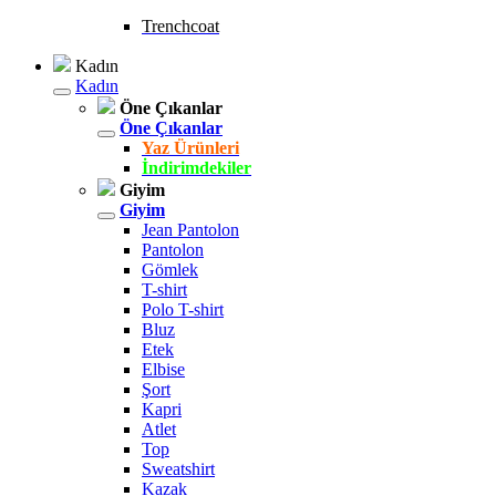
Trenchcoat
Kadın
Kadın
Öne Çıkanlar
Öne Çıkanlar
Yaz Ürünleri
İndirimdekiler
Giyim
Giyim
Jean Pantolon
Pantolon
Gömlek
T-shirt
Polo T-shirt
Bluz
Etek
Elbise
Şort
Kapri
Atlet
Top
Sweatshirt
Kazak