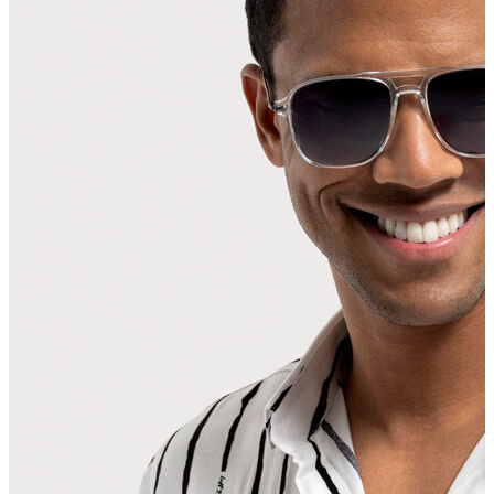
Erkek Aksesuar
Boxer
Çorap
Kemer
Atkı
Cüzdan
Parfüm
Şapka