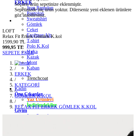
ERKEK
Seçilen ürün sepetinize eklenmiştir.
Jean Pantolon
Sepetinizde hiç ürün yoktur. Dilerseniz yeni eklenen ürünlere
Pantolon
göz atabilirsiniz.
Sweatshirt
Gömlek
Ceket
LOFT
Eşofman Altı
Relax Fit Erkek Gömlek K.kol
T-shirt
1599,90 TL
Polo K.Kol
999,95 TL
Hırka
SEPETE EKLE
Kazak
Mont
Kaban
/
ERKEK
Trenchcoat
/
KATEGORİ
Kadın
/
Öne Çıkanlar
GÖMLEK K.KOL
Yaz Ürünleri
/
İndirimdekiler
RELAX FİT ERKEK GÖMLEK K.KOL
Giyim
Jean Pantolon
Pantolon
Gömlek
T-shirt