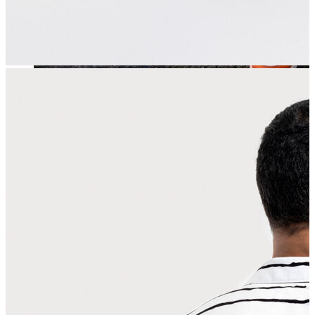
Jean
Öne Çıkanlar
Yeni Sezon
Kadın Jean
Pantolon
Ceket
Gömlek
Elbise
Etek
Erkek Jean
Pantolon
Ceket
Gömlek