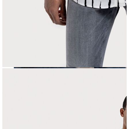
Erkek
Öne Çıkanlar
Yaz Ürünleri
İndirimdekiler
Online Özel Koleksiyon
Giyim
Jean Pantolon
Pantolon
Gömlek
Sweatshirt