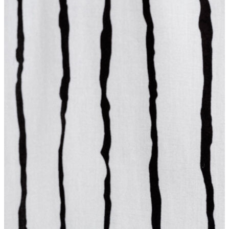
Erkek
Ceket
Kaban
Kazak
Pantolon
Sweatshirt
Gömlek
Polo
T-shirt
Atlet
Deniz Şortu
Eşofman Altı
Mont
Şort
Yelek