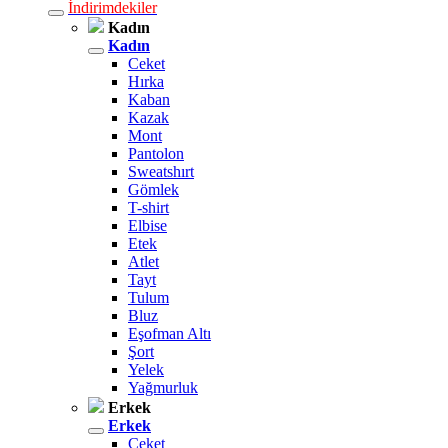
İndirimdekiler
Kadın
Kadın
Ceket
Hırka
Kaban
Kazak
Mont
Pantolon
Sweatshırt
Gömlek
T-shirt
Elbise
Etek
Atlet
Tayt
Tulum
Bluz
Eşofman Altı
Şort
Yelek
Yağmurluk
Erkek
Erkek
Ceket