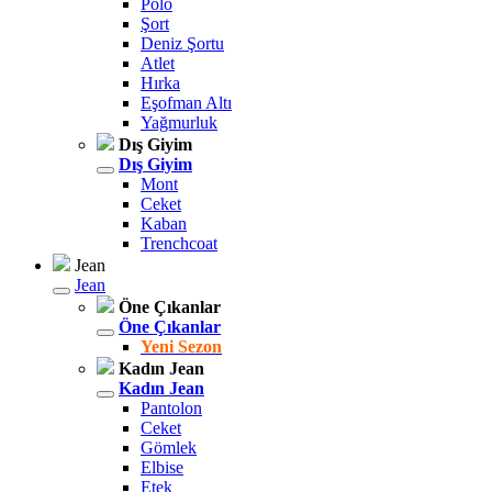
Polo
Şort
Deniz Şortu
Atlet
Hırka
Eşofman Altı
Yağmurluk
Dış Giyim
Dış Giyim
Mont
Ceket
Kaban
Trenchcoat
Jean
Jean
Öne Çıkanlar
Öne Çıkanlar
Yeni Sezon
Kadın Jean
Kadın Jean
Pantolon
Ceket
Gömlek
Elbise
Etek