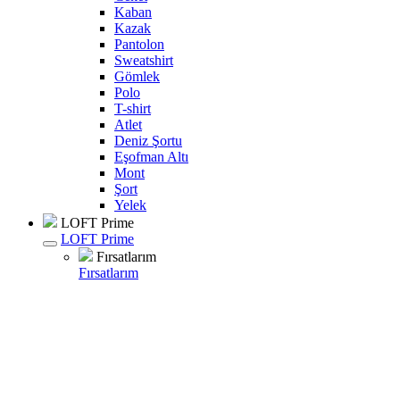
Kaban
Kazak
Pantolon
Sweatshirt
Gömlek
Polo
T-shirt
Atlet
Deniz Şortu
Eşofman Altı
Mont
Şort
Yelek
LOFT Prime
LOFT Prime
Fırsatlarım
Fırsatlarım