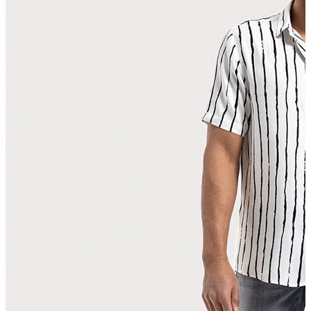
T-shirt
Polo
Şort
Deniz Şortu
Atlet
Hırka
Eşofman Altı
Yağmurluk
Dış Giyim
Mont
Ceket
Kaban
Trenchcoat