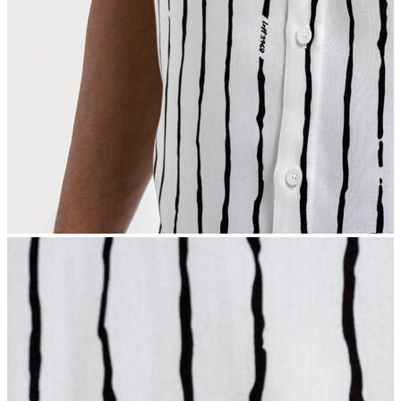
İndirimdekiler
Kadın
Ceket
Hırka
Kaban
Kazak
Mont
Pantolon
Sweatshırt
Gömlek
T-shirt
Elbise
Etek
Atlet
Tayt
Tulum
Bluz
Eşofman Altı
Şort
Yelek
Yağmurluk