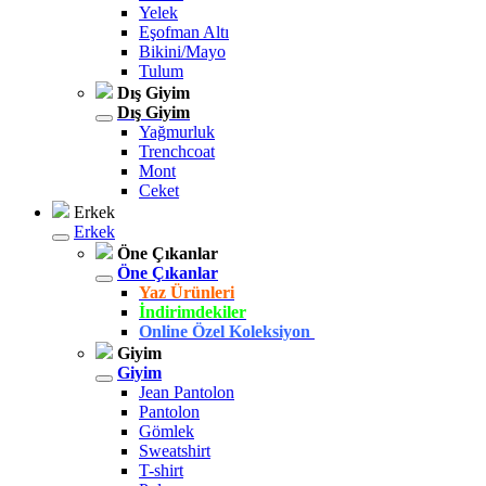
Yelek
Eşofman Altı
Bikini/Mayo
Tulum
Dış Giyim
Dış Giyim
Yağmurluk
Trenchcoat
Mont
Ceket
Erkek
Erkek
Öne Çıkanlar
Öne Çıkanlar
Yaz Ürünleri
İndirimdekiler
Online Özel Koleksiyon
Giyim
Giyim
Jean Pantolon
Pantolon
Gömlek
Sweatshirt
T-shirt