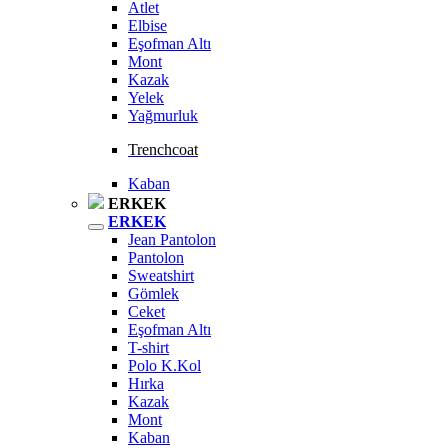
Atlet
Elbise
Eşofman Altı
Mont
Kazak
Yelek
Yağmurluk
Trenchcoat
Kaban
ERKEK
ERKEK
Jean Pantolon
Pantolon
Sweatshirt
Gömlek
Ceket
Eşofman Altı
T-shirt
Polo K.Kol
Hırka
Kazak
Mont
Kaban