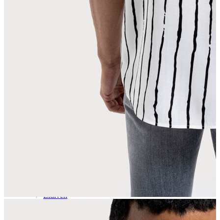
Aksesuar
Kadın Aksesuar
Çorap
Bere
Eldiven
Kemer
Parfüm