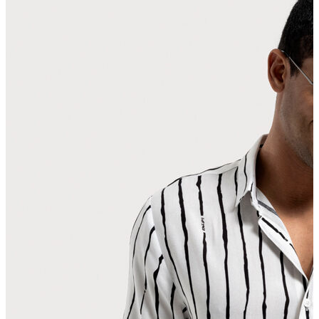
Polo T-shirt
Bluz
Etek
Elbise
Şort
Kapri
Atlet
Top
Sweatshirt
Kazak
Yelek
Eşofman Altı
Bikini/Mayo
Tulum
Dış Giyim
Yağmurluk
Trenchcoat
Mont
Ceket