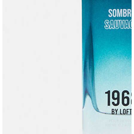
Yelek
Eşofman Altı
Bikini/Mayo
Tulum
Dış Giyim
Dış Giyim
Yağmurluk
Trenchcoat
Mont
Ceket
Erkek
Erkek
Öne Çıkanlar
Öne Çıkanlar
Yaz Ürünleri
İndirimdekiler
Online Özel Koleksiyon
Giyim
Giyim
Jean Pantolon
Pantolon
Gömlek
Sweatshirt
T-shirt