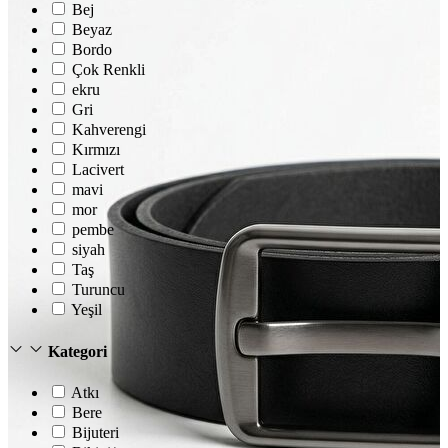
Bej
Beyaz
Bordo
Çok Renkli
ekru
Gri
Kahverengi
Kırmızı
Lacivert
mavi
mor
pembe
siyah
Taş
Turuncu
Yeşil
Kategori
Atkı
Bere
Bijuteri