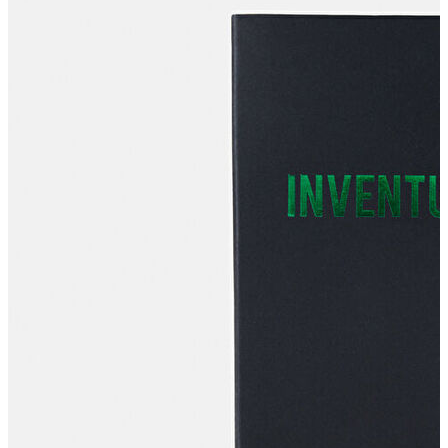
Yeni Sezon
Yeni Sezon
KADIN
KADIN
Jean Pantolon
Pantolon
Sweatshirt
Gömlek
Bluz