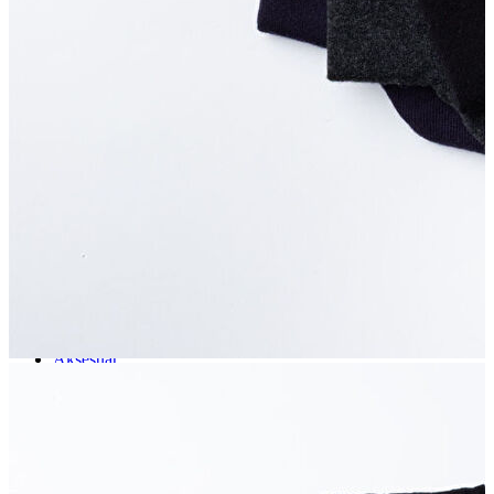
Aksesuar
Kadın Aksesuar
Çorap
Bere
Eldiven
Kemer
Parfüm