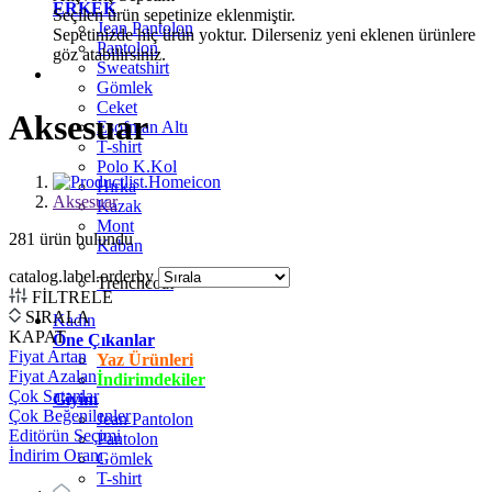
ERKEK
Seçilen ürün sepetinize eklenmiştir.
Jean Pantolon
Sepetinizde hiç ürün yoktur. Dilerseniz yeni eklenen ürünlere
Pantolon
göz atabilirsiniz.
Sweatshirt
Gömlek
Ceket
Aksesuar
Eşofman Altı
T-shirt
Polo K.Kol
Hırka
Aksesuar
Kazak
Mont
281
ürün bulundu
Kaban
catalog.label.orderby
Trenchcoat
FİLTRELE
SIRALA
Kadın
KAPAT
Öne Çıkanlar
Fiyat Artan
Yaz Ürünleri
Fiyat Azalan
İndirimdekiler
Çok Satanlar
Giyim
Çok Beğenilenler
Jean Pantolon
Editörün Seçimi
Pantolon
İndirim Oranı
Gömlek
T-shirt