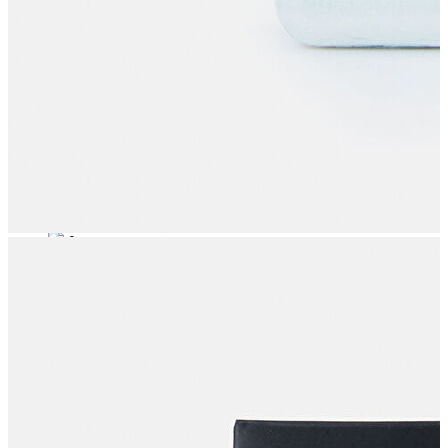
Polo
Şort
Deniz Şortu
Atlet
Hırka
Eşofman Altı
Yağmurluk
Dış Giyim
Dış Giyim
Mont
Ceket
Kaban
Trenchcoat
Jean
Jean
Öne Çıkanlar
Öne Çıkanlar
Yeni Sezon
Kadın Jean
Kadın Jean
Pantolon
Ceket
Gömlek
Elbise
Etek