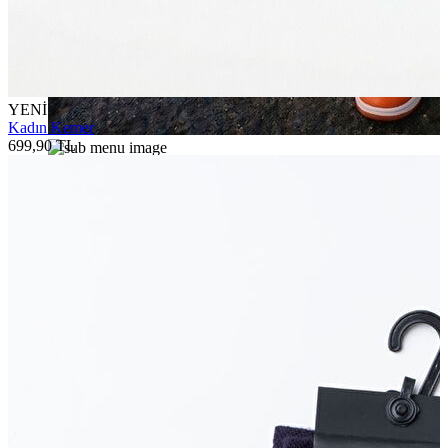
YENİ
Kadın Kemer
699,90 TL
Jean
Öne Çıkanlar
Yeni Sezon
Kadın Jean
Pantolon
Ceket
Gömlek
Elbise
Etek
Erkek Jean
Pantolon
Ceket
Gömlek