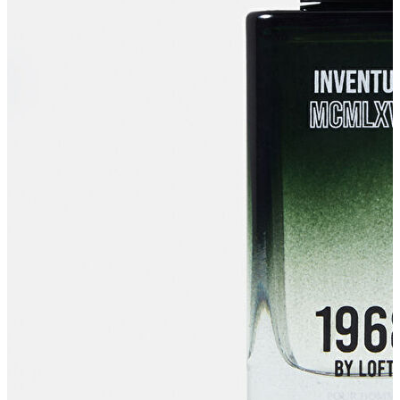
Erkek
Ceket
Kaban
Kazak
Pantolon
Sweatshirt
Gömlek
Polo
T-shirt
Atlet
Deniz Şortu
Eşofman Altı
Mont
Şort
Yelek