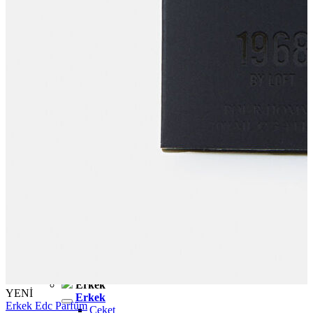
İndirimdekiler
Kadın
Kadın
Ceket
Hırka
Kaban
Kazak
Mont
Pantolon
Sweatshırt
Gömlek
T-shirt
Elbise
Etek
Atlet
Tayt
Tulum
Bluz
Eşofman Altı
Şort
Yelek
Yağmurluk
Erkek
YENİ
Erkek
Erkek Edc Parfüm
Ceket