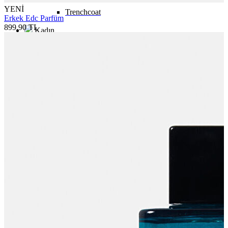
YENİ
Trenchcoat
Erkek Edc Parfüm
899,90 TL
Kadın
Kadın
Öne Çıkanlar
Öne Çıkanlar
Yaz Ürünleri
İndirimdekiler
Giyim
Giyim
Jean Pantolon
Pantolon
Gömlek
T-shirt
Polo T-shirt
Bluz
Etek
Elbise
Şort
Kapri
Atlet
Top
Sweatshirt
Kazak