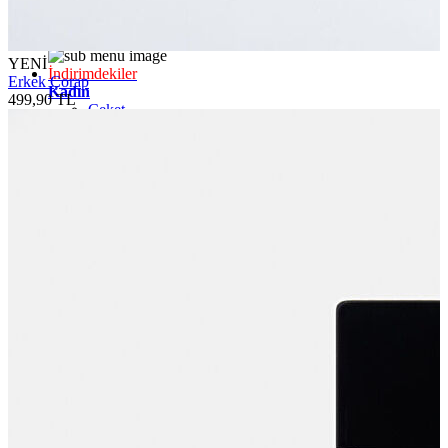
YENİ
İndirimdekiler
Erkek Çorap
Kadın
499,90 TL
Ceket
Hırka
Kaban
Kazak
Mont
Pantolon
Sweatshırt
Gömlek
T-shirt
Elbise
Etek
Atlet
Tayt
Tulum
Bluz
Eşofman Altı
Şort
Yelek
Yağmurluk