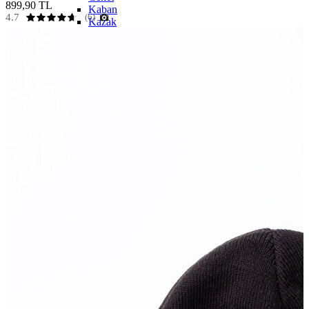
899,90 TL
Kaban
4.7
(6)
Kazak
Pantolon
Sweatshirt
Gömlek
Polo
T-shirt
Atlet
Deniz Şortu
Eşofman Altı
Mont
Şort
Yelek
LOFT Prime
LOFT Prime
Fırsatlarım
Fırsatlarım