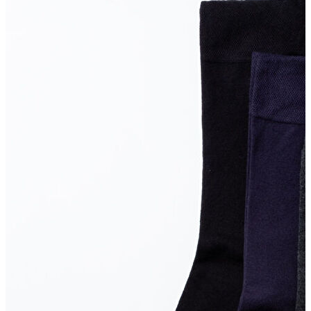
Erkek Aksesuar
Boxer
Çorap
Kemer
Atkı
Cüzdan
Parfüm
Şapka