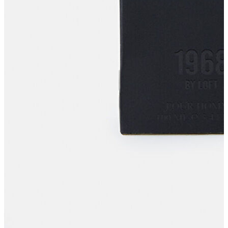
Atlet
Elbise
Eşofman Altı
Mont
Kazak
Yelek
Yağmurluk
Trenchcoat
Kaban
ERKEK
ERKEK
Jean Pantolon
Pantolon
Sweatshirt
Gömlek
Ceket
Eşofman Altı
T-shirt
Polo K.Kol
Hırka
Kazak
Mont
Kaban