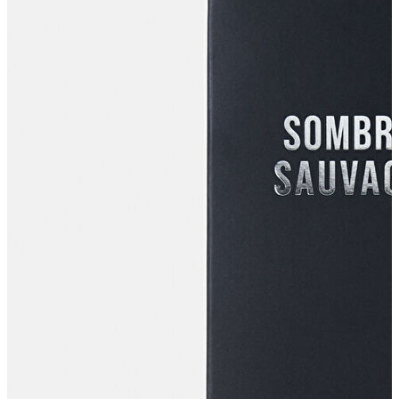
Erkek Jean
Erkek Jean
Pantolon
Ceket
Gömlek
Aksesuar
Aksesuar
Kadın Aksesuar
Kadın Aksesuar
Çorap
Bere
Eldiven
Kemer
Parfüm
Erkek Aksesuar
Erkek Aksesuar
Boxer
Çorap
Kemer
Atkı
Cüzdan
Parfüm
Şapka
İndirimdekiler