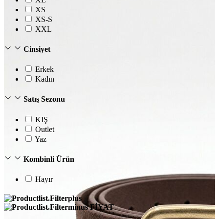
T-shirt
XS
Polo
XS-S
Şort
XXL
Deniz Şortu
Atlet
Hırka
Cinsiyet
Eşofman Altı
Yağmurluk
Erkek
Dış Giyim
Kadın
Mont
Ceket
Satış Sezonu
Kaban
Trenchcoat
KIŞ
Outlet
Yaz
Kombinli Ürün
Hayır
FİYAT