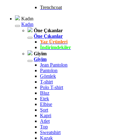
Trenchcoat
Kadın
Kadın
Öne Çıkanlar
Öne Çıkanlar
Yaz Ürünleri
İndirimdekiler
Giyim
Giyim
Jean Pantolon
Pantolon
Gömlek
T-shirt
Polo T-shirt
Bluz
Etek
Elbise
Şort
Kapri
Atlet
Top
Sweatshirt
Kazak