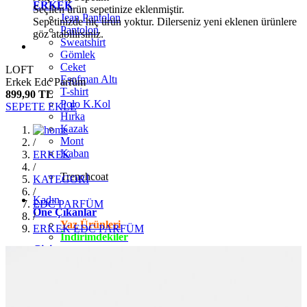
ERKEK
Seçilen ürün sepetinize eklenmiştir.
Jean Pantolon
Sepetinizde hiç ürün yoktur. Dilerseniz yeni eklenen ürünlere
Pantolon
göz atabilirsiniz.
Sweatshirt
Gömlek
Ceket
LOFT
Eşofman Altı
Erkek Edc Parfüm
T-shirt
899,90 TL
Polo K.Kol
SEPETE EKLE
Hırka
Kazak
Mont
/
Kaban
ERKEK
/
Trenchcoat
KATEGORİ
/
Kadın
EDC PARFÜM
Öne Çıkanlar
/
Yaz Ürünleri
ERKEK EDC PARFÜM
İndirimdekiler
Giyim
Jean Pantolon
Pantolon
Gömlek
T-shirt