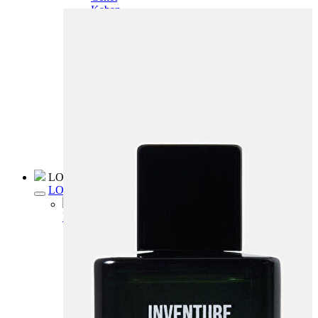
Kaban
Kazak
Pantolon
Sweatshirt
Gömlek
Polo
T-shirt
Atlet
Deniz Şortu
Eşofman Altı
Mont
Şort
Yelek
LOFT Prime
LOFT Prime
Fırsatlarım
Fırsatlarım