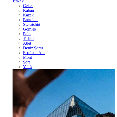
Erkek
Ceket
Kaban
Kazak
Pantolon
Sweatshirt
Gömlek
Polo
T-shirt
Atlet
Deniz Şortu
Eşofman Altı
Mont
Şort
Yelek