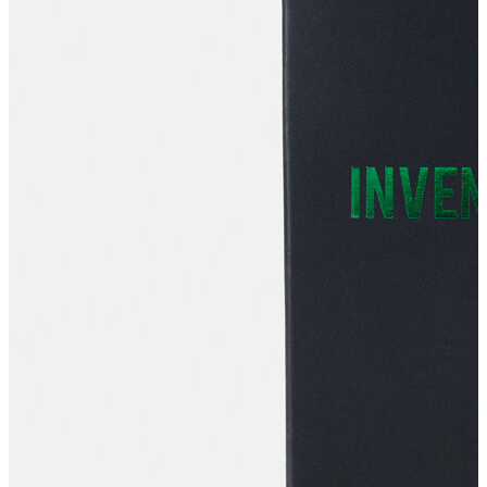
T-shirt
Polo
Şort
Deniz Şortu
Atlet
Hırka
Eşofman Altı
Yağmurluk
Dış Giyim
Mont
Ceket
Kaban
Trenchcoat