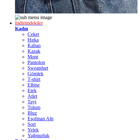
İndirimdekiler
Kadın
Ceket
Hırka
Kaban
Kazak
Mont
Pantolon
Sweatshırt
Gömlek
T-shirt
Elbise
Etek
Atlet
Tayt
Tulum
Bluz
Eşofman Altı
Şort
Yelek
Yağmurluk