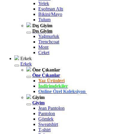
Yelek
Eşofman Altı
Bikini/Mayo
Tulum
Dış Giyim
Dış Giyim
Yağmurluk
Trenchcoat
Mont
Ceket
Erkek
Erkek
Öne Çıkanlar
Öne Çıkanlar
Yaz Ürünleri
İndirimdekiler
Online Özel Koleksiyon
Giyim
Giyim
Jean Pantolon
Pantolon
Gömlek
Sweatshirt
T-shirt