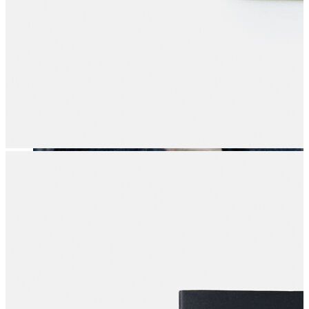
Erkek
Öne Çıkanlar
Yaz Ürünleri
İndirimdekiler
Online Özel Koleksiyon
Giyim
Jean Pantolon
Pantolon
Gömlek
Sweatshirt