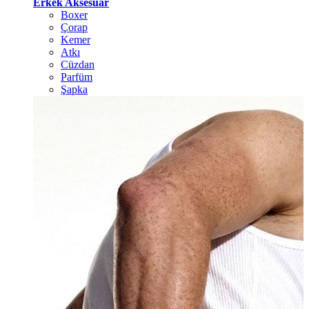
Erkek Aksesuar
Boxer
Çorap
Kemer
Atkı
Cüzdan
Parfüm
Şapka