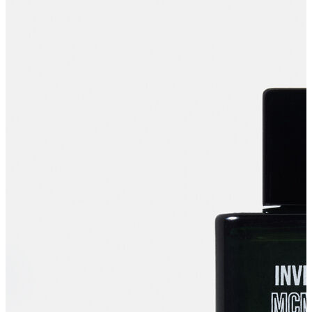
Polo T-shirt
Bluz
Etek
Elbise
Şort
Kapri
Atlet
Top
Sweatshirt
Kazak
Yelek
Eşofman Altı
Bikini/Mayo
Tulum
Dış Giyim
Yağmurluk
Trenchcoat
Mont
Ceket