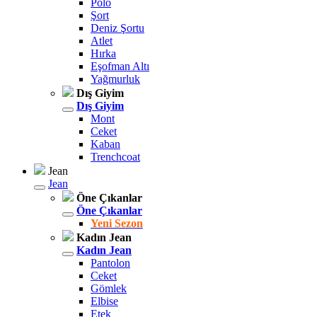
Polo
Şort
Deniz Şortu
Atlet
Hırka
Eşofman Altı
Yağmurluk
Dış Giyim
Dış Giyim
Mont
Ceket
Kaban
Trenchcoat
Jean
Jean
Öne Çıkanlar
Öne Çıkanlar
Yeni Sezon
Kadın Jean
Kadın Jean
Pantolon
Ceket
Gömlek
Elbise
Etek