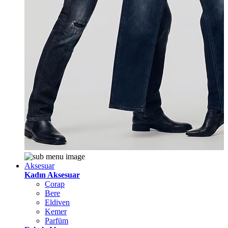
Aksesuar
Kadın Aksesuar
Çorap
Bere
Eldiven
Kemer
Parfüm