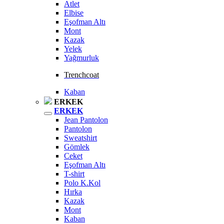
Atlet
Elbise
Eşofman Altı
Mont
Kazak
Yelek
Yağmurluk
Trenchcoat
Kaban
ERKEK
ERKEK
Jean Pantolon
Pantolon
Sweatshirt
Gömlek
Ceket
Eşofman Altı
T-shirt
Polo K.Kol
Hırka
Kazak
Mont
Kaban