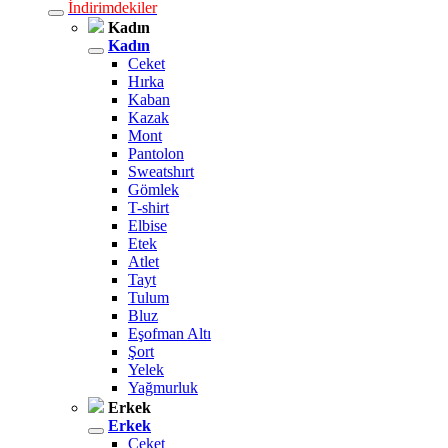
İndirimdekiler
Kadın
Kadın
Ceket
Hırka
Kaban
Kazak
Mont
Pantolon
Sweatshırt
Gömlek
T-shirt
Elbise
Etek
Atlet
Tayt
Tulum
Bluz
Eşofman Altı
Şort
Yelek
Yağmurluk
Erkek
Erkek
Ceket