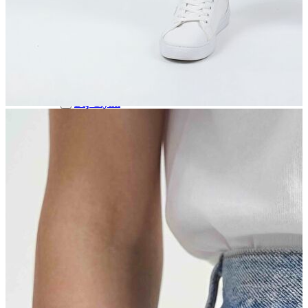
Polo
Şort
Deniz Şortu
Atlet
Hırka
Eşofman Altı
Yağmurluk
Dış Giyim
Dış Giyim
Mont
Ceket
Kaban
Trenchcoat
Jean
Jean
Öne Çıkanlar
Öne Çıkanlar
Yeni Sezon
Kadın Jean
Kadın Jean
Pantolon
Ceket
Gömlek
Elbise
Etek