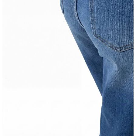
Erkek
Ceket
Kaban
Kazak
Pantolon
Sweatshirt
Gömlek
Polo
T-shirt
Atlet
Deniz Şortu
Eşofman Altı
Mont
Şort
Yelek