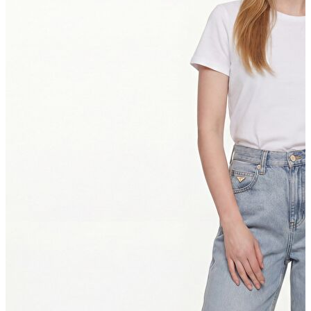
Yeni Sezon
Yeni Sezon
KADIN
KADIN
Jean Pantolon
Pantolon
Sweatshirt
Gömlek
Bluz