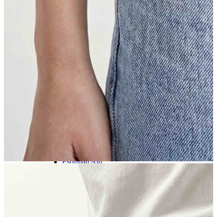
İndirimdekiler
Kadın
Kadın
Ceket
Hırka
Kaban
Kazak
Mont
Pantolon
Sweatshırt
Gömlek
T-shirt
Elbise
Etek
Atlet
Tayt
Tulum
Bluz
Eşofman Altı
Şort
Yelek
Yağmurluk
Erkek
Erkek
Ceket