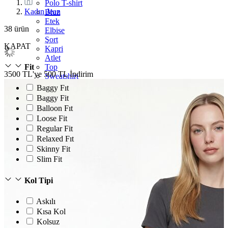
Polo T-shirt
Kadın Jean
Bluz
Etek
38
ürün
Elbise
Şort
KAPAT
Kapri
Atlet
Top
Fit
3500 TL'ye 500 TL İndirim
Sweatshirt
Kazak
Baggy Fıt
Yelek
Baggy Fit
Eşofman Altı
Balloon Fıt
Bikini/Mayo
Loose Fit
Tulum
Regular Fit
Dış Giyim
Relaxed Fıt
Yağmurluk
Skinny Fit
Trenchcoat
Mont
Slim Fit
Ceket
Kol Tipi
Askılı
Kısa Kol
Kolsuz