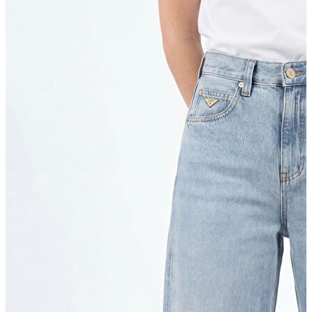
Trenchcoat
Kadın
Kadın
Öne Çıkanlar
Öne Çıkanlar
Yaz Ürünleri
İndirimdekiler
Giyim
Giyim
Jean Pantolon
Pantolon
Gömlek
T-shirt
Polo T-shirt
Bluz
Etek
Elbise
Şort
Kapri
Atlet
Top
Sweatshirt
Kazak