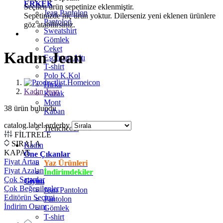
ERKEK
Seçilen ürün sepetinize eklenmiştir.
Jean Pantolon
Sepetinizde hiç ürün yoktur. Dilerseniz yeni eklenen ürünlere
Pantolon
göz atabilirsiniz.
Sweatshirt
Gömlek
Ceket
Kadın Jean
Eşofman Altı
T-shirt
Polo K.Kol
Hırka
Kadın Jean
Kazak
Mont
38
ürün bulundu
Kaban
catalog.label.orderby
Trenchcoat
FİLTRELE
SIRALA
Kadın
KAPAT
Öne Çıkanlar
Fiyat Artan
Yaz Ürünleri
Fiyat Azalan
İndirimdekiler
Çok Satanlar
Giyim
Çok Beğenilenler
Jean Pantolon
Editörün Seçimi
Pantolon
İndirim Oranı
Gömlek
T-shirt