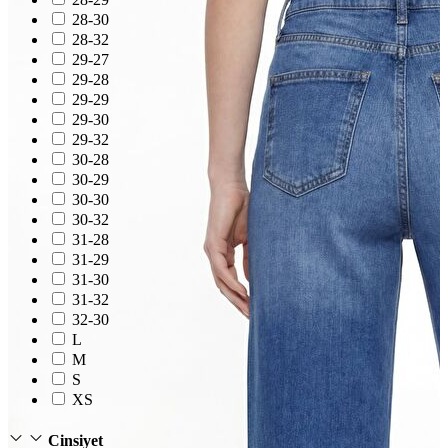
T-shirt
28-30
Polo
28-32
Şort
29-27
Deniz Şortu
Atlet
29-28
Hırka
29-29
Eşofman Altı
29-30
Yağmurluk
29-32
Dış Giyim
30-28
Mont
30-29
Ceket
30-30
Kaban
30-32
Trenchcoat
31-28
31-29
31-30
31-32
32-30
L
M
S
XS
Cinsiyet