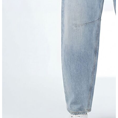
Yelek
Eşofman Altı
Bikini/Mayo
Tulum
Dış Giyim
Dış Giyim
Yağmurluk
Trenchcoat
Mont
Ceket
Erkek
Erkek
Öne Çıkanlar
Öne Çıkanlar
Yaz Ürünleri
İndirimdekiler
Online Özel Koleksiyon
Giyim
Giyim
Jean Pantolon
Pantolon
Gömlek
Sweatshirt
T-shirt