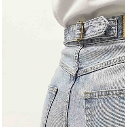
Kaban
Kazak
Pantolon
Sweatshirt
Gömlek
Polo
T-shirt
Atlet
Deniz Şortu
Eşofman Altı
Mont
Şort
Yelek
LOFT Prime
LOFT Prime
Fırsatlarım
Fırsatlarım