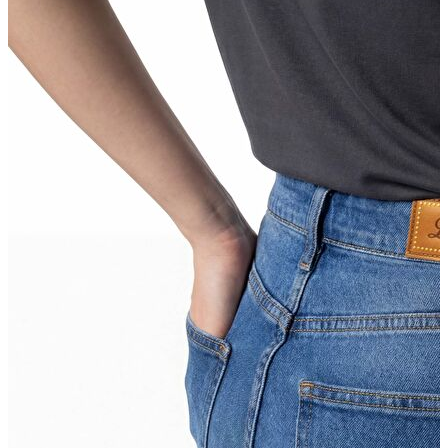
İndirimdekiler
Kadın
Ceket
Hırka
Kaban
Kazak
Mont
Pantolon
Sweatshırt
Gömlek
T-shirt
Elbise
Etek
Atlet
Tayt
Tulum
Bluz
Eşofman Altı
Şort
Yelek
Yağmurluk