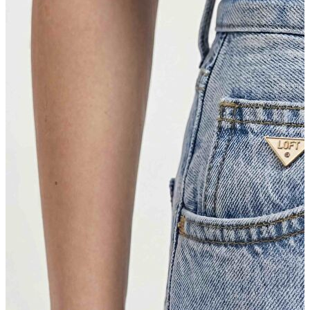
Erkek Jean
Erkek Jean
Pantolon
Ceket
Gömlek
Aksesuar
Aksesuar
Kadın Aksesuar
Kadın Aksesuar
Çorap
Bere
Eldiven
Kemer
Parfüm
Erkek Aksesuar
Erkek Aksesuar
Boxer
Çorap
Kemer
Atkı
Cüzdan
Parfüm
Şapka
İndirimdekiler