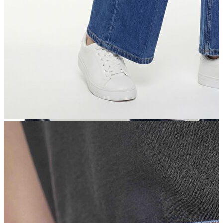
Aksesuar
Kadın Aksesuar
Çorap
Bere
Eldiven
Kemer
Parfüm