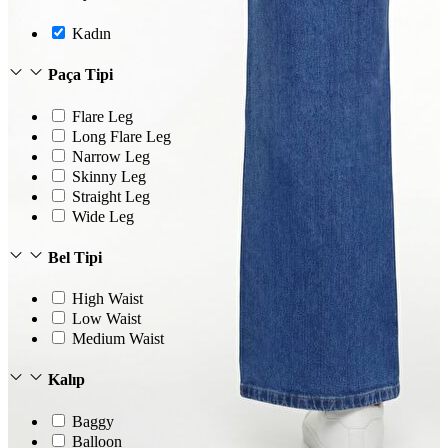
Kadın
Paça Tipi
Flare Leg
Long Flare Leg
Narrow Leg
Skinny Leg
Straight Leg
Wide Leg
Bel Tipi
High Waist
Low Waist
Medium Waist
Kalıp
Baggy
Balloon