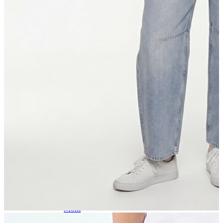
Atlet
Elbise
Eşofman Altı
Mont
Kazak
Yelek
Yağmurluk
Trenchcoat
Kaban
ERKEK
ERKEK
Jean Pantolon
Pantolon
Sweatshirt
Gömlek
Ceket
Eşofman Altı
T-shirt
Polo K.Kol
Hırka
Kazak
Mont
Kaban