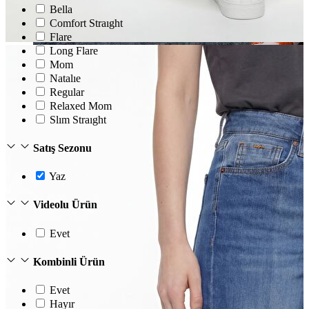
Bella
Comfort Straıght
Flare
Long Flare
Mom
Natalıe
Regular
Relaxed Mom
Jean
Slım Straıght
Öne Çıkanlar
Yeni Sezon
Satış Sezonu
Kadın Jean
Pantolon
Ceket
Yaz
Gömlek
Elbise
Videolu Ürün
Etek
Erkek Jean
Evet
Pantolon
Ceket
Kombinli Ürün
Gömlek
Evet
Hayır