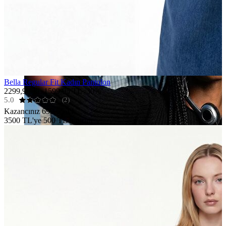
Bella Regular Fit Kadın Pantolon
2299,90 TL
1599,95 TL
-30%
5.0
(2)
Kazancınız
699,95 TL
3500 TL'ye 500 TL İndirim