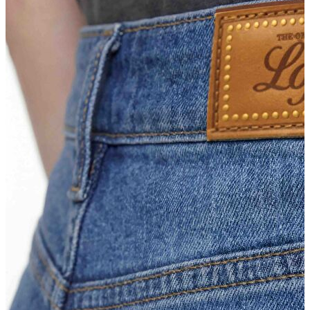
Erkek Aksesuar
Boxer
Çorap
Kemer
Atkı
Cüzdan
Parfüm
Şapka