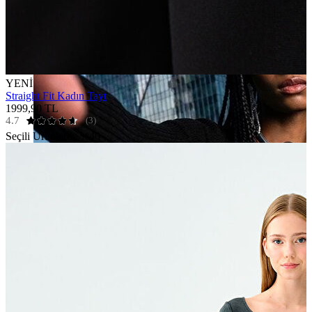
YENİ
Straight Fit Kadın Tayt
1999,90 TL
4.7
(3)
Seçili Ürünlerde %40