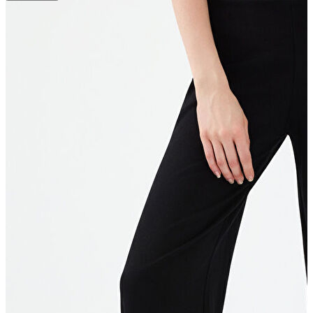
T-shirt
Polo
Şort
Deniz Şortu
Atlet
Hırka
Eşofman Altı
Yağmurluk
Dış Giyim
Mont
Ceket
Kaban
Trenchcoat