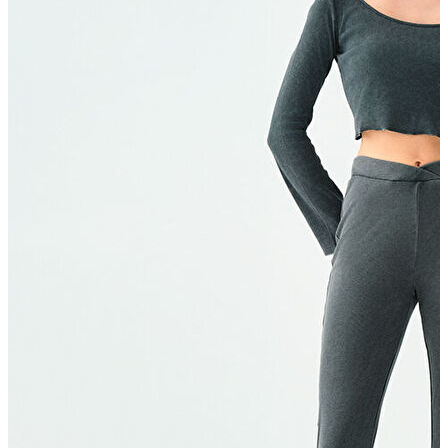
Yeni Sezon
Yeni Sezon
KADIN
KADIN
Jean Pantolon
Pantolon
Sweatshirt
Gömlek
Bluz