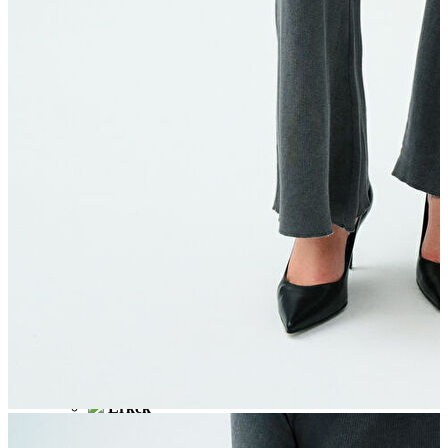
İndirimdekiler
Kadın
Kadın
Ceket
Hırka
Kaban
Kazak
Mont
Pantolon
Sweatshırt
Gömlek
T-shirt
Elbise
Etek
Atlet
Tayt
Tulum
Bluz
Eşofman Altı
Şort
Yelek
Yağmurluk
Erkek
Erkek
Ceket