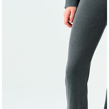
Erkek Jean
Erkek Jean
Pantolon
Ceket
Gömlek
Aksesuar
Aksesuar
Kadın Aksesuar
Kadın Aksesuar
Çorap
Bere
Eldiven
Kemer
Parfüm
Erkek Aksesuar
Erkek Aksesuar
Boxer
Çorap
Kemer
Atkı
Cüzdan
Parfüm
Şapka
İndirimdekiler