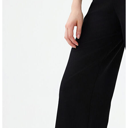
Erkek Aksesuar
Boxer
Çorap
Kemer
Atkı
Cüzdan
Parfüm
Şapka