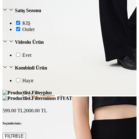
Satış Sezonu
KIŞ
Outlet
Videolu Ürün
Evet
Kombinli Ürün
Hayır
Erkek
Öne Çıkanlar
Yaz Ürünleri
FİYAT
İndirimdekiler
Online Özel Koleksiyon
599.00 TL
2000.00 TL
Giyim
Jean Pantolon
Seçimleriniz:
Pantolon
Gömlek
Sweatshirt
FİLTRELE