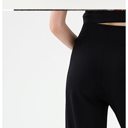
Jean
Öne Çıkanlar
Yeni Sezon
Kadın Jean
Pantolon
Ceket
Gömlek
Elbise
Etek
Erkek Jean
Pantolon
Ceket
Gömlek