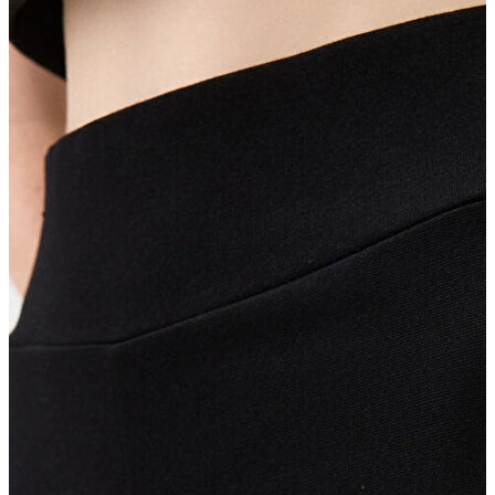
İndirimdekiler
Kadın
Ceket
Hırka
Kaban
Kazak
Mont
Pantolon
Sweatshırt
Gömlek
T-shirt
Elbise
Etek
Atlet
Tayt
Tulum
Bluz
Eşofman Altı
Şort
Yelek
Yağmurluk