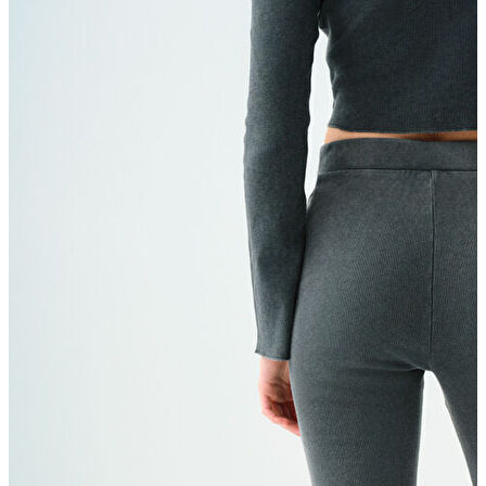
Kaban
Kazak
Pantolon
Sweatshirt
Gömlek
Polo
T-shirt
Atlet
Deniz Şortu
Eşofman Altı
Mont
Şort
Yelek
LOFT Prime
LOFT Prime
Fırsatlarım
Fırsatlarım