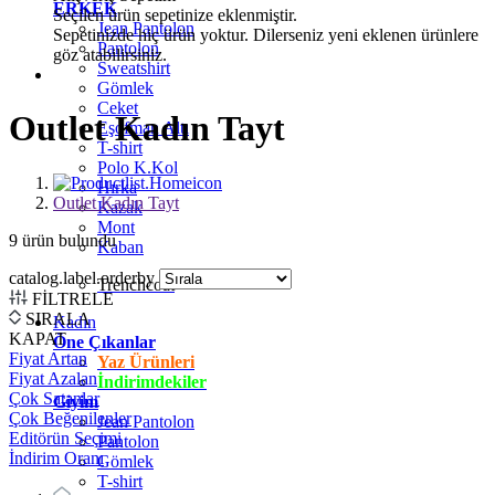
ERKEK
Seçilen ürün sepetinize eklenmiştir.
Jean Pantolon
Sepetinizde hiç ürün yoktur. Dilerseniz yeni eklenen ürünlere
Pantolon
göz atabilirsiniz.
Sweatshirt
Gömlek
Ceket
Outlet Kadın Tayt
Eşofman Altı
T-shirt
Polo K.Kol
Hırka
Outlet Kadın Tayt
Kazak
Mont
9
ürün bulundu
Kaban
catalog.label.orderby
Trenchcoat
FİLTRELE
SIRALA
Kadın
KAPAT
Öne Çıkanlar
Fiyat Artan
Yaz Ürünleri
Fiyat Azalan
İndirimdekiler
Çok Satanlar
Giyim
Çok Beğenilenler
Jean Pantolon
Editörün Seçimi
Pantolon
İndirim Oranı
Gömlek
T-shirt