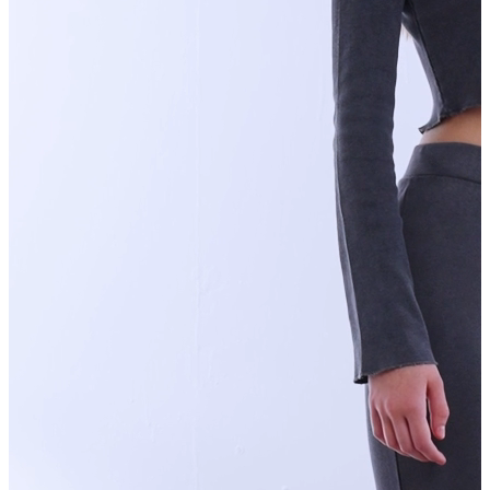
Yelek
Eşofman Altı
Bikini/Mayo
Tulum
Dış Giyim
Dış Giyim
Yağmurluk
Trenchcoat
Mont
Ceket
Erkek
Erkek
Öne Çıkanlar
Öne Çıkanlar
Yaz Ürünleri
İndirimdekiler
Online Özel Koleksiyon
Giyim
Giyim
Jean Pantolon
Pantolon
Gömlek
Sweatshirt
T-shirt