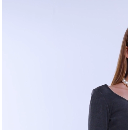
Trenchcoat
Kadın
Kadın
Öne Çıkanlar
Öne Çıkanlar
Yaz Ürünleri
İndirimdekiler
Giyim
Giyim
Jean Pantolon
Pantolon
Gömlek
T-shirt
Polo T-shirt
Bluz
Etek
Elbise
Şort
Kapri
Atlet
Top
Sweatshirt
Kazak