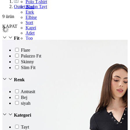
Polo T-shirt
Outlet Kadın Tayt
Bluz
Etek
9
ürün
Elbise
Şort
KAPAT
Kapri
Atlet
Top
Fit
Sweatshirt
Kazak
Flare
Yelek
Palazzo Fıt
Eşofman Altı
Skinny
Bikini/Mayo
Slim Fit
Tulum
Dış Giyim
Renk
Yağmurluk
Trenchcoat
Mont
Antrasit
Ceket
Bej
siyah
Kategori
Tayt