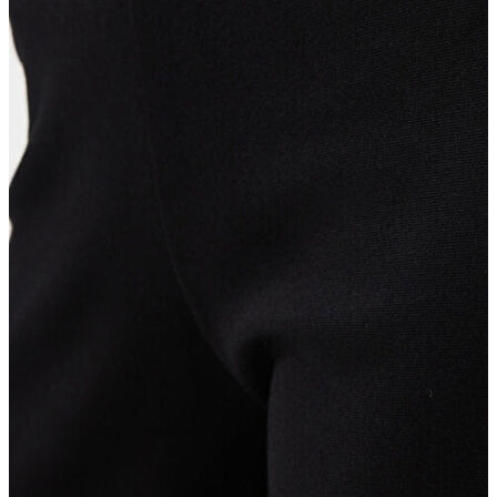
Erkek
Ceket
Kaban
Kazak
Pantolon
Sweatshirt
Gömlek
Polo
T-shirt
Atlet
Deniz Şortu
Eşofman Altı
Mont
Şort
Yelek