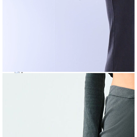
Polo
Şort
Deniz Şortu
Atlet
Hırka
Eşofman Altı
Yağmurluk
Dış Giyim
Dış Giyim
Mont
Ceket
Kaban
Trenchcoat
Jean
Jean
Öne Çıkanlar
Öne Çıkanlar
Yeni Sezon
Kadın Jean
Kadın Jean
Pantolon
Ceket
Gömlek
Elbise
Etek