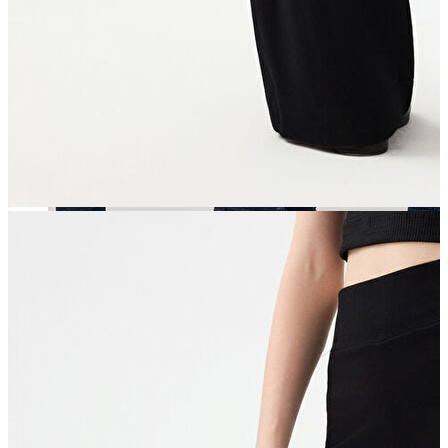
Aksesuar
Kadın Aksesuar
Çorap
Bere
Eldiven
Kemer
Parfüm