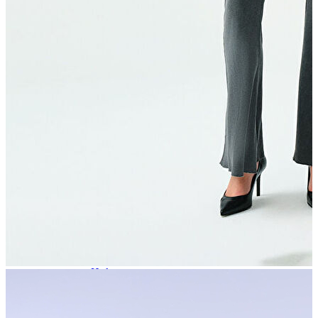
Atlet
Elbise
Eşofman Altı
Mont
Kazak
Yelek
Yağmurluk
Trenchcoat
Kaban
ERKEK
ERKEK
Jean Pantolon
Pantolon
Sweatshirt
Gömlek
Ceket
Eşofman Altı
T-shirt
Polo K.Kol
Hırka
Kazak
Mont
Kaban