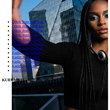
Erkek Jean Ürünleri
Erkek Jean Pantolon
Erkek Jean Gömlek
Erkek Jean Ceket
Kadın Jean Ürünleri
Kadın Jean Pantolon
Kadın Jean Gömlek
Kadın Jean Elbise
Kadın Jean Ceket
Kadın Jean Yelek
Kadın Jean Etek
Jean Salopet
KURUMSAL