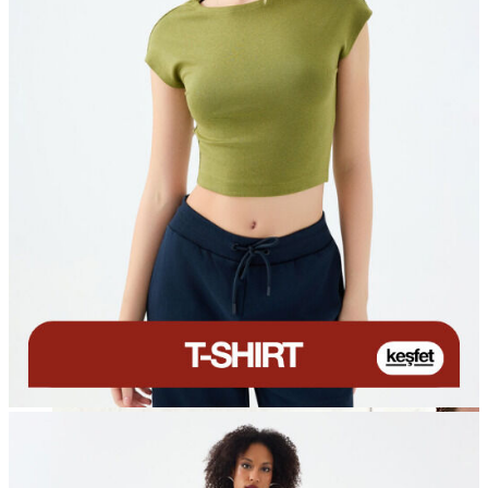
T-shirt
Polo
Şort
Deniz Şortu
Atlet
Hırka
Eşofman Altı
Yağmurluk
Dış Giyim
Mont
Ceket
Kaban
Trenchcoat