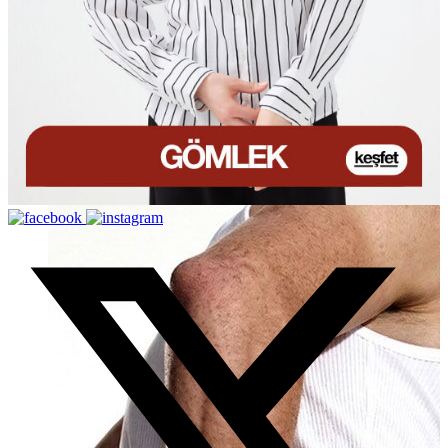
Erkek Aksesuar
Boxer
Çorap
Kemer
Atkı
Cüzdan
Parfüm
Şapka