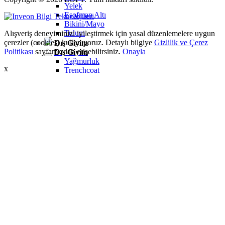
Yelek
Eşofman Altı
Bikini/Mayo
Tulum
Alışveriş deneyiminizi iyileştirmek için yasal düzenlemelere uygun
çerezler (cookies) kullanıyoruz. Detaylı bilgiye
Gizlilik ve Çerez
Dış Giyim
Politikası
sayfamızdan erişebilirsiniz.
Onayla
Dış Giyim
Yağmurluk
x
Trenchcoat
Mont
Ceket
Erkek
Erkek
Öne Çıkanlar
Öne Çıkanlar
Yaz Ürünleri
İndirimdekiler
Online Özel Koleksiyon
Giyim
Giyim
Jean Pantolon
Pantolon
Gömlek
Sweatshirt
T-shirt