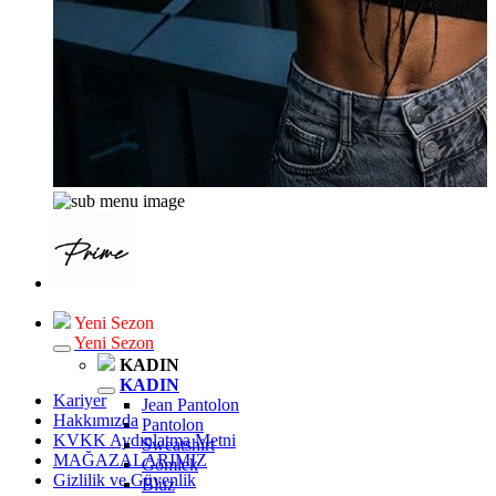
Yeni Sezon
Yeni Sezon
KADIN
KADIN
Kariyer
Jean Pantolon
Hakkımızda
Pantolon
KVKK Aydınlatma Metni
Sweatshirt
MAĞAZALARIMIZ
Gömlek
Gizlilik ve Güvenlik
Bluz