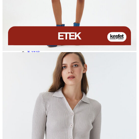
Polo T-shirt
Bluz
Etek
Elbise
Şort
Kapri
Atlet
Top
Sweatshirt
Kazak
Yelek
Eşofman Altı
Bikini/Mayo
Tulum
Dış Giyim
Yağmurluk
Trenchcoat
Mont
Ceket