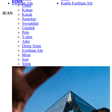
Erkek
Eşofman Altı
Kadın Eşofman Altı
Ceket
Kaban
JEAN
Kazak
Pantolon
Sweatshirt
Gömlek
Polo
T-shirt
Atlet
Deniz Şortu
Eşofman Altı
Mont
Şort
Yelek