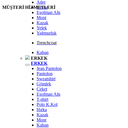
Atlet
MÜŞTERİ HİZMETLERİ
Elbise
Eşofman Altı
Mont
Kazak
Yelek
Yağmurluk
Trenchcoat
Kaban
ERKEK
ERKEK
Jean Pantolon
Pantolon
Sweatshirt
Gömlek
Ceket
Eşofman Altı
T-shirt
Polo K.Kol
Hırka
Kazak
Mont
Kaban