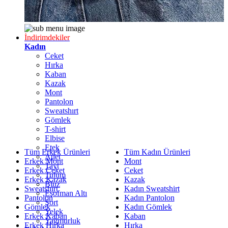
İndirimdekiler
Kadın
Ceket
Hırka
Kaban
Kazak
Mont
Pantolon
Sweatshırt
Gömlek
T-shirt
Elbise
Etek
Tüm Erkek Ürünleri
Tüm Kadın Ürünleri
Atlet
Erkek Mont
Mont
Tayt
Erkek Ceket
Ceket
Tulum
Erkek Kazak
Kazak
Bluz
Sweatshirt
Kadın Sweatshirt
Eşofman Altı
Pantolon
Kadın Pantolon
Şort
Gömlek
Kadın Gömlek
Yelek
Erkek Kaban
Kaban
Yağmurluk
Erkek Hırka
Hırka