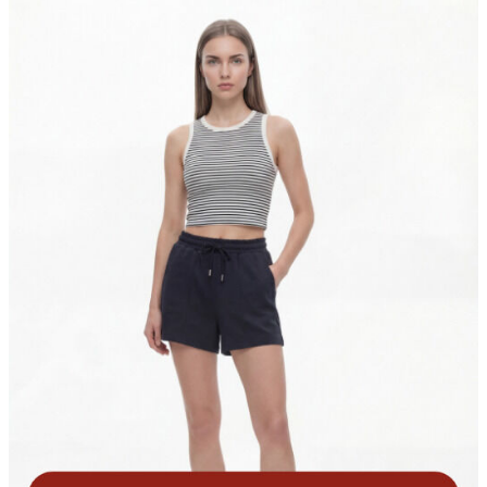
Jean
Öne Çıkanlar
Yeni Sezon
Kadın Jean
Pantolon
Ceket
Gömlek
Elbise
Etek
Erkek Jean
Pantolon
Ceket
Gömlek