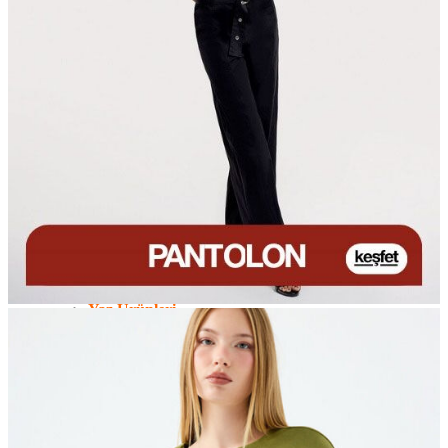
Erkek
Öne Çıkanlar
Yaz Ürünleri
İndirimdekiler
Online Özel Koleksiyon
Giyim
Jean Pantolon
Pantolon
Gömlek
Sweatshirt