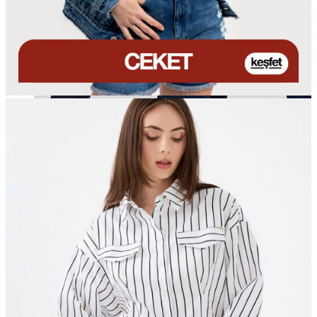
Aksesuar
Kadın Aksesuar
Çorap
Bere
Eldiven
Kemer
Parfüm