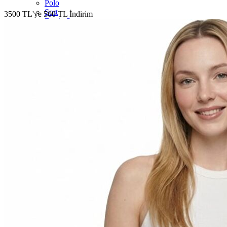
Polo
Şort
3500 TL'ye 500 TL İndirim
Deniz Şortu
Atlet
Hırka
Eşofman Altı
Yağmurluk
Dış Giyim
Mont
Ceket
Kaban
Trenchcoat