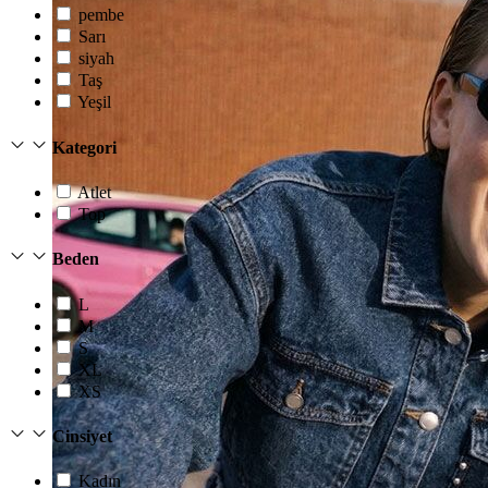
pembe
Sarı
siyah
Taş
Yeşil
Kategori
Atlet
Top
Beden
L
M
S
XL
XS
Cinsiyet
Kadın