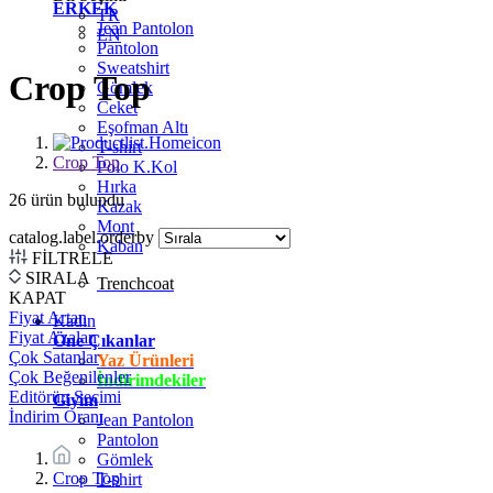
ERKEK
TR
Jean Pantolon
EN
Pantolon
Sweatshirt
Crop Top
Gömlek
Ceket
Eşofman Altı
T-shirt
Crop Top
Polo K.Kol
Hırka
26
ürün bulundu
Kazak
Mont
catalog.label.orderby
Kaban
FİLTRELE
SIRALA
Trenchcoat
KAPAT
Fiyat Artan
Kadın
Fiyat Azalan
Öne Çıkanlar
Çok Satanlar
Yaz Ürünleri
Çok Beğenilenler
İndirimdekiler
Editörün Seçimi
Giyim
İndirim Oranı
Jean Pantolon
Pantolon
Gömlek
Crop Top
T-shirt