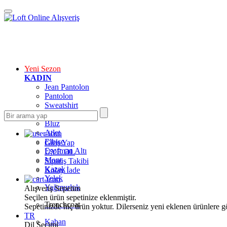
Yeni Sezon
KADIN
Jean Pantolon
Pantolon
Sweatshirt
Gömlek
Bluz
Atlet
Elbise
Giriş Yap
Eşofman Altı
ÜYE OL
Mont
Sipariş Takibi
Kazak
Kolay İade
Yelek
Yağmurluk
Alışveriş Sepetim
Seçilen ürün sepetinize eklenmiştir.
Trenchcoat
Sepetinizde hiç ürün yoktur. Dilerseniz yeni eklenen ürünlere göz
TR
Kaban
Dil Seçimi