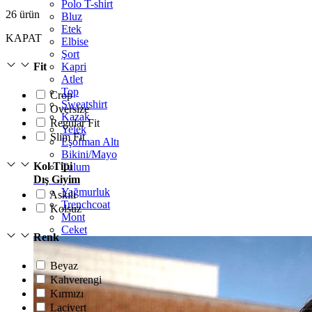
Polo T-shirt
26
ürün
Bluz
Etek
KAPAT
Elbise
Şort
Kapri
Fit
Atlet
Top
Crop
Sweatshirt
Oversize
Kazak
Regular Fit
Yelek
Slim Fit
Eşofman Altı
Bikini/Mayo
Kol Tipi
Tulum
Dış Giyim
Yağmurluk
Askılı
Trenchcoat
Kolsuz
Mont
Ceket
Renk
Beyaz
Kahverengi
Kırmızı
Lacivert