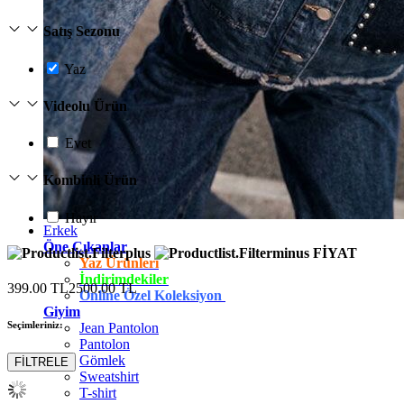
Satış Sezonu
Yaz
Videolu Ürün
Evet
Kombinli Ürün
Hayır
Erkek
Öne Çıkanlar
FİYAT
Yaz Ürünleri
İndirimdekiler
399.00 TL
2500.00 TL
Online Özel Koleksiyon
Giyim
Seçimleriniz:
Jean Pantolon
Pantolon
Gömlek
FİLTRELE
Sweatshirt
T-shirt