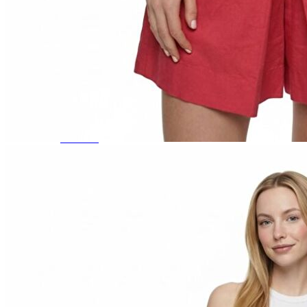
Jean
Öne Çıkanlar
Yeni Sezon
Kadın Jean
Pantolon
Ceket
Gömlek
Elbise
Etek
Erkek Jean
Pantolon
Ceket
Gömlek