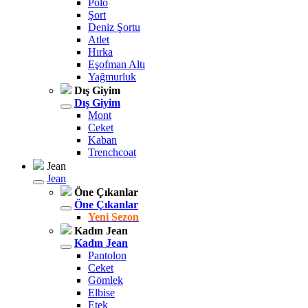
Polo
Şort
Deniz Şortu
Atlet
Hırka
Eşofman Altı
Yağmurluk
Dış Giyim
Dış Giyim
Mont
Ceket
Kaban
Trenchcoat
Jean
Jean
Öne Çıkanlar
Öne Çıkanlar
Yeni Sezon
Kadın Jean
Kadın Jean
Pantolon
Ceket
Gömlek
Elbise
Etek