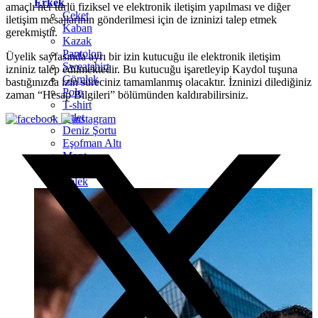
Erkek
amaçlı her türlü fiziksel ve elektronik iletişim yapılması ve diğer
Ceket
iletişim mesajlarının gönderilmesi için de izninizi talep etmek
Kaban
gerekmiştir.
Kazak
Pantolon
Üyelik sayfasında ayrı bir izin kutucuğu ile elektronik iletişim
Sweatshirt
izniniz talep edilmektedir. Bu kutucuğu işaretleyip Kaydol tuşuna
Gömlek
bastığınızda izin süreciniz tamamlanmış olacaktır. İzninizi dilediğiniz
Polo
zaman “Hesap Bilgileri” bölümünden kaldırabilirsiniz.
T-shirt
Atlet
Deniz Şortu
Eşofman Altı
Mont
Şort
Yelek