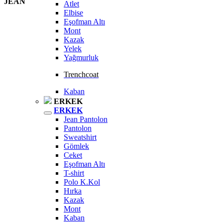
JEAN
Atlet
Elbise
Eşofman Altı
Mont
Kazak
Yelek
Yağmurluk
Trenchcoat
Kaban
ERKEK
ERKEK
Jean Pantolon
Pantolon
Sweatshirt
Gömlek
Ceket
Eşofman Altı
T-shirt
Polo K.Kol
Hırka
Kazak
Mont
Kaban