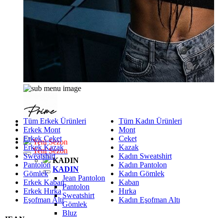
Tüm Erkek Ürünleri
Tüm Kadın Ürünleri
Erkek Mont
Mont
Erkek Ceket
Ceket
Yeni Sezon
Erkek Kazak
Kazak
Yeni Sezon
Sweatshirt
Kadın Sweatshirt
KADIN
Pantolon
Kadın Pantolon
KADIN
Gömlek
Kadın Gömlek
Jean Pantolon
Erkek Kaban
Kaban
Pantolon
Erkek Hırka
Hırka
Sweatshirt
Eşofman Altı
Kadın Eşofman Altı
Gömlek
Bluz