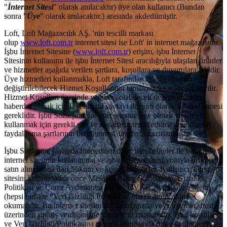
"
İnternet Sitesi
" olarak anılacaktır) üye olan kullanıcı (Bundan
sonra "
Üye
" olarak anılacaktır.) arasında akdedilmiştir.
Loft, Loft Mağazacılık AŞ. 'nin tescilli markası
olup
www.loft.com.tr
internet sitesi ise Loft' in internet mağazasıdır.
İşbu İnternet Sitesine (
www.loft.com.tr
) erişim, işbu İnternet
Sitesinin kullanımı ile işbu İnternet Sitesi aracılığıyla ulaşılan ürünler
ve hizmetler aşağıda verilen şartlara, koşullara ve duyurulara tabidir.
Üye hizmetleri kullanmakla, Loft tarafından dilediği zaman
değiştirilebilecek Hizmet Koşullarının tamamını kabul etmiş sayılır.
Hizmet Koşulları üzerinde yapılmış olabilecek değişikliklerden
haberdar olmak için Üyenin bu sayfayı düzenli olarak kontrol etmesi
gereklidir. İşbu Sözleşme, internet sitesine üye olmak ve siteyi
kullanmak için gerekli şart ve kuralların tespit edilmesi ve üyenin
faydalanma şartlarının belirlenmesi amacıyla hazırlanmıştır.
İşbu Sözleşme (aşağıda bahsedilen diğer tüm belgeler ile birlikte)
internet sitesinin kullanımına ve işbu internet sitesi yoluyla ürünlerin
satın alınmasına dair hüküm ve koşulları belirler. Kullanıcı, internet
sitesini kullanmadan önce Mesafeli Satım Sözleşmesi, Gizlilik
Politikası ve Çerez Aydınlatma Metni, KVKK Aydınlatma Metni
(hepsi birlikte “Veri Gizliliği Politikası” olarak anılacaktır)
okumalıdır. Bu internet sitesini kullandığınızda veya internet sitesi
üzerinden sipariş verdiğinizde siz değerli müşterimiz, işbu koşullara
ve Veri Gizliliği Politikasına uymak konusunda onay verdiğinizi