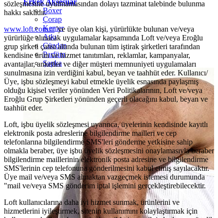
Erkek Aksesuar
sözleşmesine uyulmamasından dolayı tazminat talebinde bulunma
Boxer
hakkı saklıdır.
Çorap
Kemer
www.loft.com.tr
'ye üye olan kişi, yürürlükte bulunan ve/veya
Atkı
yürürlüğe alınacak uygulamalar kapsamında Loft ve/veya Eroğlu
Cüzdan
grup şirketi çatısı altında bulunan tüm iştirak şirketleri tarafından
Parfüm
kendisine ürün ve hizmet tanıtımları, reklamlar, kampanyalar,
Şapka
avantajlar, anketler ve diğer müşteri memnuniyeti uygulamaları
sunulmasına izin verdiğini kabul, beyan ve taahhüt eder. Kullanıcı/
Üye, işbu sözleşmeyi kabul etmekle üyelik esnasında paylaşmış
olduğu kişisel veriler yönünden Veri Politikalarının, Loft ve/veya
Eroğlu Grup Şirketleri yönünden geçerli olacağını kabul, beyan ve
taahhüt eder.
Loft, işbu üyelik sözleşmesi uyarınca, üyelerinin kendisinde kayıtlı
elektronik posta adreslerine bilgilendirme mailleri ve cep
telefonlarına bilgilendirme SMS'leri gönderme yetkisine sahip
olmakla beraber, üye işbu üyelik sözleşmesini onaylamasıyla beraber
bilgilendirme maillerinin elektronik posta adresine ve bilgilendirme
SMS'lerinin cep telefonuna gönderilmesini kabul etmiş sayılacaktır.
Üye mail ve/veya SMS almaktan vazgeçmek istemesi durumunda
"mail ve/veya SMS gönderim iptal işlemini gerçekleştirebilecektir.
Loft kullanıcılarına daha iyi hizmet sunmak, ürünlerini ve
hizmetlerini iyileştirmek, sitenin kullanımını kolaylaştırmak için