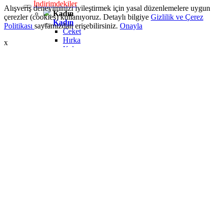
İndirimdekiler
Alışveriş deneyiminizi iyileştirmek için yasal düzenlemelere uygun
Kadın
çerezler (cookies) kullanıyoruz. Detaylı bilgiye
Gizlilik ve Çerez
Kadın
Politikası
sayfamızdan erişebilirsiniz.
Onayla
Ceket
Hırka
x
Kaban
Kazak
Mont
Pantolon
Sweatshırt
Gömlek
T-shirt
Elbise
Etek
Atlet
Tayt
Tulum
Bluz
Eşofman Altı
Şort
Yelek
Yağmurluk
Erkek
Erkek
Ceket