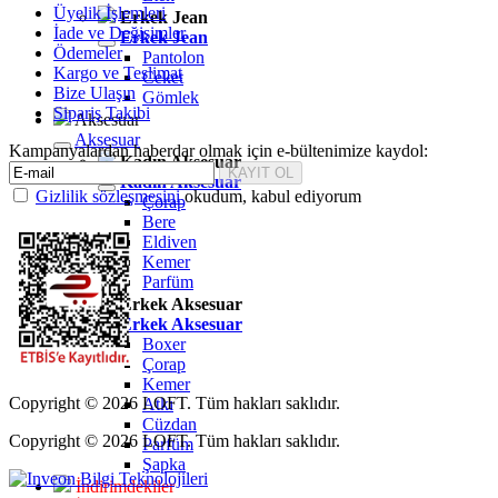
Üyelik İşlemleri
Erkek Jean
İade ve Değişimler
Erkek Jean
Ödemeler
Pantolon
Kargo ve Teslimat
Ceket
Bize Ulaşın
Gömlek
Sipariş Takibi
Aksesuar
Aksesuar
Kampanyalardan haberdar olmak için e-bültenimize kaydol:
Kadın Aksesuar
Kadın Aksesuar
Gizlilik sözleşmesini
okudum, kabul ediyorum
Çorap
Bere
Eldiven
Kemer
Parfüm
Erkek Aksesuar
Erkek Aksesuar
Boxer
Çorap
Kemer
Copyright © 2026 LOFT. Tüm hakları saklıdır.
Atkı
Cüzdan
Copyright © 2026 LOFT. Tüm hakları saklıdır.
Parfüm
Şapka
İndirimdekiler