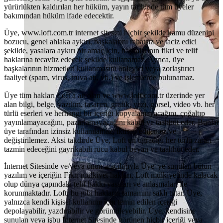
yürürlükten kaldırılan her hüküm, yayın tarihinde tüm üyeler
bakımından hüküm ifade edecektir.
Üye, www.loft.com.tr internet sitesini hiçbir şekilde kamu düzenini
bozucu, genel ahlaka aykırı, başkalarını rahatsız ve taciz edici
şekilde, yasalara aykırı bir amaç için, başkalarının fikri ve telif
haklarına tecavüz edecek şekilde kullanamaz. Ayrıca, üye
başkalarının hizmetleri kullanmasını önleyici veya zorlaştırıcı
faaliyet (spam, virus, truva atı, vb.) ve işlemlerde bulunamaz.
Üye tüm hakları Loft a ait olan ve www.loft.com.tr üzerinde yer
alan bilgi, belge, yazılım, tasarım, grafik, yazı, görsel, video vb. her
türlü eserleri ve herhangi bir içeriği kopyalamayacağını, çoğaltıp
yayınlamayacağını, pazarlamayacağını kabul ve taahhüt eder. Bunlar
üye tarafından izinsiz kullanılamaz, iktisap edilemez ve
değiştirilemez. Aksi takdirde Üye, Loft un uğradığı her türlü zararı
tazmin edeceğini gayrikabili rücu kabul beyan ve taahhüt eder.
İnternet Sitesinde ve/veya onun aracılığıyla Üye' ye sunulan bütün
yazılım ve içeriğin Fikri mülkiyet hakları, Loft mülkiyetinde kalacak
olup dünya çapındaki telif hakkı yasaları ve anlaşmaları ile
korunmaktadır. Loft, bu gibi hakların tamamını saklı tutar. Üye,
yalnızca kendi kişisel kullanımı için temin edilen içeriği
depolayabilir, yazdırabilir ve görüntüleyebilir. Üye, kendisine
sunulan veya işbu İnternet Sitesinde görünen hiçbir içeriği veya