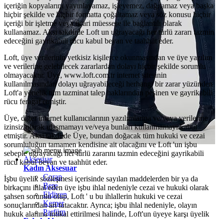
içeriğin kopyalarını yayınlayamaz, işleyemez, dağıtamaz veya başka
hiçbir şekilde ve hiçbir formatta çoğaltamaz veya söz konusu hiçbir
içeriği bir işletme veya ticari müessese ile bağlantılı olarak
kullanamaz. Aksi takdirde Loft un uğrayacağı her türlü zararı tazmin
edeceğini gayrikabili rücu kabul beyan ve taahhüt eder.
Loft, üye verilerinin yetkisiz kişilerce okunmasından ve üye yazılım
ve verilerine gelebilecek zararlardan dolayı hiçbir şekilde sorumlu
olmayacaktır. Üye, www.loft.com.tr internet sitesinin
kullanılmasından dolayı uğrayabileceği herhangi bir zarar yüzünden
Loft'a yönelik tüm tazminat talep haklarından peşinen ve gayrikabili
rücu feragat etmiştir.
Üye, diğer internet kullanıcılarının yazılımlarına ve/veya verilerine
izinsiz olarak ulaşmamayı ve/veya bunları kullanmamayı kabul
etmiştir. Aksi takdirde Üye, bundan doğacak tüm hukuki ve cezai
sorumluluğun tamamen kendisine ait olacağını ve Loft 'un işbu
sebeple uğrayacağı her türlü zararını tazmin edeceğini gayrikabili
Aksesuar
rücu kabul beyan ve taahhüt eder.
Kadın Aksesuar
Çorap
İşbu üyelik sözleşmesi içerisinde sayılan maddelerden bir ya da
Bere
birkaçını ihlal eden üye işbu ihlal nedeniyle cezai ve hukuki olarak
Eldiven
şahsen sorumlu olup, Loft ' u bu ihlallerin hukuki ve cezai
Kemer
sonuçlarından ari tutacaktır. Ayrıca; işbu ihlal nedeniyle, olayın
Parfüm
hukuk alanına intikal ettirilmesi halinde, Loft'un üyeye karşı üyelik