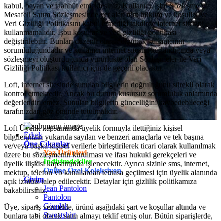
kabul, beyan ve taahhüt etmektesiniz. Kullanıcı, işbu Sözleşme ve
Mesafeli Satım Sözleşmesinde yer alan tüm hüküm ve koşullar ve
Veri Gizliliği Politikasını kabul etmediği takdirde internet sitesini
kullanmamalıdır. İşbu koşullar ve veri gizliliği politikası
değiştirilebilir. Bunları düzenli olarak okumak kullanıcının
sorumluluğundadır ve kullanıcı internet sitesini kullandığında veya
sözleşmeyi oluşturduğunda yürürlükte olan Sözleşmeler ile Veri
Gizliliği Politikası kullanıcı için de geçerli olacaktır.
Loft, internet sitesinde sunulan bilgilerin doğruluğunu sürekli olarak
kontrol etmektedir. Ancak bu durum kusursuz sorumluluk anlamında
değerlendirilemez. Sunulan bilgilerin güncelliğini kaybedebileceği
tarafınızdan göz önünde tutulmalıdır.
Loft Üyelik kapsamında üyelik formuyla ilettiğiniz kişisel
Erkek
bilgilerinizin yukarıda sayılan ve benzeri amaçlarla ve tek başına
Öne Çıkanlar
ve/veya başka kişisel verilerle birleştirilerek ticari olarak kullanılmak
Yaz Ürünleri
üzere bu sözleşmenin kurulması ve ifası hukuki gerekçeleri ve
İndirimdekiler
üyelik ilişkisi kapsamında işlenecektir. Ayrıca sizinle sms, internet,
Online Özel Koleksiyon
mektup, telefon vb kanallardan temasa geçilmesi için üyelik alanında
Giyim
açık izniniz talep edilecektir. Detaylar için gizlilik politikamıza
Jean Pantolon
bakabilirsiniz.
Pantolon
Gömlek
Üye, sipariş vermekle, ürünü aşağıdaki şart ve koşullar altında ve
Sweatshirt
bunlara tabi olarak satın almayı teklif etmiş olur. Bütün siparişlerde,