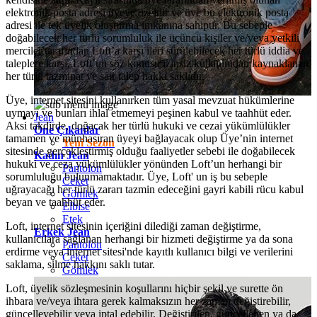
elektronik posta adresi üyeye özeldir ve üye bu elektronik posta
adresi ile tek üyelik oluşturma imkânına sahiptir. Bu sebeple
doğabilecek her türlü sorumluluk ile üçüncü kişiler ve/veya yetkili
merciler tarafından Loft’a karşı ileri sürülebilecek her türlü iddia ve
taleplere karşı, Loft’un söz konusu izinsiz kullanımdan kaynaklanan
her türlü tazminat ve sair talep hakkı saklıdır.
Üye, internet sitesini kullanırken tüm yasal mevzuat hükümlerine
uymayı ve bunları ihlal etmemeyi peşinen kabul ve taahhüt eder.
Jean
Aksi takdirde, doğacak her türlü hukuki ve cezai yükümlülükler
Öne Çıkanlar
tamamen ve münhasıran üyeyi bağlayacak olup Üye’nin internet
Yeni Sezon
sitesinde gerçekleştirmiş olduğu faaliyetler sebebi ile doğabilecek
Kadın Jean
hukuki ve ceza yükümlülükler yönünden Loft’un herhangi bir
Pantolon
sorumluluğu bulunmamaktadır. Üye, Loft' un iş bu sebeple
Ceket
uğrayacağı her türlü zararı tazmin edeceğini gayri kabili rücu kabul
Gömlek
beyan ve taahhüt eder.
Elbise
Etek
Loft, internet sitesinin içeriğini dilediği zaman değiştirme,
Erkek Jean
kullanıcılara sağlanan herhangi bir hizmeti değiştirme ya da sona
Pantolon
erdirme veya internet sitesi'nde kayıtlı kullanıcı bilgi ve verilerini
Ceket
saklama, silme hakkını saklı tutar.
Gömlek
Loft, üyelik sözleşmesinin koşullarını hiçbir şekil ve surette ön
ihbara ve/veya ihtara gerek kalmaksızın her zaman değiştirebilir,
güncelleyebilir veya iptal edebilir. Değiştirilen, güncellenen ya da