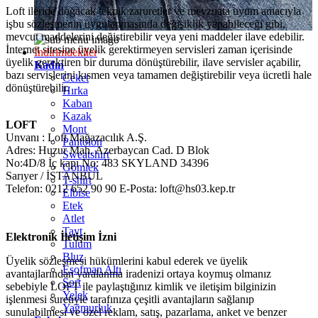
Loft ileride doğacak teknik zaruretler ve mevzuata uyum amacıyla
işbu sözleşmenin uygulanmasında değişiklik yapabileceği gibi,
mevcut maddelerini değiştirebilir veya yeni maddeler ilave edebilir.
İnternet sitesine üyelik gerektirmeyen servisleri zaman içerisinde
İndirimdekiler
üyelik gerektiren bir duruma dönüştürebilir, ilave servisler açabilir,
Kadın
bazı servislerini kısmen veya tamamen değiştirebilir veya ücretli hale
Ceket
dönüştürebilir.
Hırka
Kaban
Kazak
LOFT
Mont
Unvanı : Loft Mağazacılık A.Ş.
Pantolon
Adres: Huzur Mah. Azerbaycan Cad. D Blok
Sweatshırt
No:4D/8 İç kapı No: 483 SKYLAND 34396
Gömlek
Sarıyer / İSTANBUL
T-shirt
Telefon: 0212 652 90 90 E-Posta: loft@hs03.kep.tr
Elbise
Etek
Atlet
Tayt
Elektronik İletişim İzni
Tulum
Bluz
Üyelik sözleşmesi hükümlerini kabul ederek ve üyelik
Eşofman Altı
avantajlarından yaralanma iradenizi ortaya koymuş olmanız
Şort
sebebiyle LOFT ile paylaştığınız kimlik ve iletişim bilginizin
Yelek
işlenmesi suretiyle tarafınıza çeşitli avantajların sağlanıp
Yağmurluk
sunulabilmesi ve özel reklam, satış, pazarlama, anket ve benzer