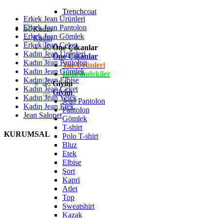
Trenchcoat
Erkek Jean Ürünleri
Erkek Jean Pantolon
Kadın
Erkek Jean Gömlek
Kadın
Erkek Jean Ceket
Öne Çıkanlar
Kadın Jean Ürünleri
Öne Çıkanlar
Kadın Jean Pantolon
Yaz Ürünleri
Kadın Jean Gömlek
İndirimdekiler
Kadın Jean Elbise
Giyim
Kadın Jean Ceket
Giyim
Kadın Jean Yelek
Jean Pantolon
Kadın Jean Etek
Pantolon
Jean Salopet
Gömlek
T-shirt
KURUMSAL
Polo T-shirt
Bluz
Etek
Elbise
Şort
Kapri
Atlet
Top
Sweatshirt
Kazak