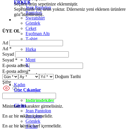
ERKEK
Seçilen ürün sepetinize eklenmiştir.
Jean Pantolon
Sepetinizde hiç ürün yoktur. Dilerseniz yeni eklenen ürünlere
Pantolon
göz atabilirsiniz.
Sweatshirt
Gömlek
Ceket
ÜYE OL
Eşofman Altı
T-shirt
Ad
Polo K.Kol
Ad
*
Hırka
Soyad
Kazak
Mont
Soyad
*
Kaban
E-posta adresi
E-posta adresi
*
Trenchcoat
Doğum Tarihi
Şifre
Kadın
Öne Çıkanlar
Yaz Ürünleri
İndirimdekiler
Giyim
Minimum 8 karakter girmelisiniz.
Jean Pantolon
En az bir rakam içermelidir.
Pantolon
Gömlek
En az bir büyük harf içermelidir.
T-shirt