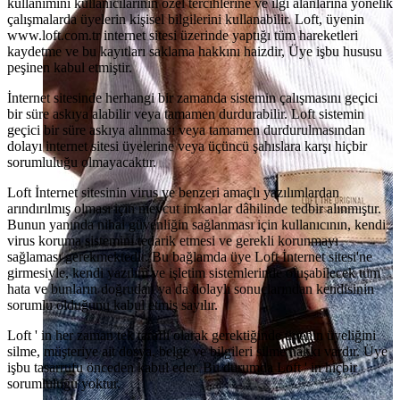
kullanımını kullanıcılarının özel tercihlerine ve ilgi alanlarına yönelik
çalışmalarda üyelerin kişisel bilgilerini kullanabilir. Loft, üyenin
www.loft.com.tr internet sitesi üzerinde yaptığı tüm hareketleri
kaydetme ve bu kayıtları saklama hakkını haizdir, Üye işbu hususu
peşinen kabul etmiştir.
İnternet sitesinde herhangi bir zamanda sistemin çalışmasını geçici
bir süre askıya alabilir veya tamamen durdurabilir. Loft sistemin
geçici bir süre askıya alınması veya tamamen durdurulmasından
dolayı internet sitesi üyelerine veya üçüncü şahıslara karşı hiçbir
sorumluluğu olmayacaktır.
Loft İnternet sitesinin virus ve benzeri amaçlı yazılımlardan
arındırılmış olması için mevcut imkanlar dâhilinde tedbir alınmıştır.
Bunun yanında nihai güvenliğin sağlanması için kullanıcının, kendi
virus koruma sistemini tedarik etmesi ve gerekli korunmayı
sağlaması gerekmektedir. Bu bağlamda üye Loft İnternet sitesi'ne
girmesiyle, kendi yazılım ve işletim sistemlerinde oluşabilecek tüm
hata ve bunların doğrudan ya da dolaylı sonuçlarından kendisinin
sorumlu olduğunu kabul etmiş sayılır.
Loft ' in her zaman tek taraflı olarak gerektiğinde üyenin üyeliğini
silme, müşteriye ait dosya, belge ve bilgileri silme hakkı vardır. Üye
işbu tasarrufu önceden kabul eder. Bu durumda Loft ' in hiçbir
sorumluluğu yoktur.