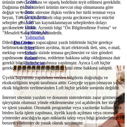
T-shirt
ürünün mevcut olması ve sipariş bedelinin teyit edilmesi gereklidir.
Polo
Dağıtıma çıkma süreleri ürünün mevcut olup olmamasına göre
Şort
değişir ve teslimat süresine ilişkin verilen her türlü teminat veya
Deniz Şortu
beyan, Türkiye içinde sınırlı olup posta gecikmesi veya mücbir
Atlet
sebepler gibi Loft’tan kaynaklanmayan sebeplerden dolayı
Hırka
gecikmelere tabidir. Ayrıntılı bilgi "Ön Bilgilendirme Formu" ve
Eşofman Altı
"Mesafeli Satış Sözleşmesindedir.
Yağmurluk
Dilediğiniz zaman yapacağınız yazılı bildirimle hiçbir gerekçe
Dış Giyim
belirtmeksizin üyelikten ayrılma, ticari elektronik ileti, sms, e-mail,
Mont
mektup ve telefonla sizinle temasa geçilmesini ve size gönderi
Ceket
yapılmasını sonlandırma, reddetme hakkına sahip olduğunuza dair
Kaban
gerekli bilgilendirme tarafınıza yapılmıştır. Ayrıca Loft hiçbir
Trenchcoat
gerekçe göstermeksizin üyeliğinizi iptal etme hakkına sahiptir.
Üyelik başvurusu yapılırken verilen bilgilerin doğruluğu ve
eksiksizliğinin tespiti tarafınıza aittir. Gerçeğe uygun olmayan ya da
eksik bilgilerin verilmesinden Loft hiçbir şekilde sorumlu değildir.
İnternet sitesinin yazılım ve donanım sistemlerinin zarar görmesine,
işleyişinin olumsuz yönde etkilenmesine yol açabilecek her türlü fiil
ve işlem yasaktır. Otomatik programlar veya yazılımlar kullanılarak
birden fazla işlem yapılması, üyelik kaydı açılması veya otomatik
yöntemler aracılığıyla aşırı miktarda talep veya bilgi gönderilmesi ve
benzeri yöntemler de yasak olarak sayılmıştır.