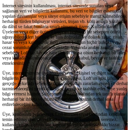
İnternet sitesinin kullanılması, internet sitesinde sunulan veya
sağlanan veri ve bilgilerin kullanımı, bu veri ve bilgiler esnasında
yapılan davranışlar veya siteye erişim sebebiyle maruz kalınabilecek
herhangi türden bilgisayar virüsleri, trojan vb. kötü amaçlı yazılımlar
da dâhil ve fakat bunlarla sınırlı olmamak üzere, Kullanıcıların,
Üyelerin veya diğer üçüncü kişilerin herhangi bir sebepten ötürü
uğrayabilecekleri her türü ve tüm doğrudan ve dolaylı zarar, ziyan,
hasar ve/veya kayıplar ile ilgili olarak Loft’un hiçbir hukuki veya
cezai sorumluluğu bulunmamaktadır. Yukarıda anılan zararlar
sebebiyle Loft’tan her ne isim altında olursa olsun herhangi bir talep
veya iddiada bulunmayacağımızı peşinen kabul, beyan ve taahhüt
etmektesiniz.
Üye, internet sitesine üye olurken verdiği kişisel ve diğer sair
bilgilerin kanunlar önünde doğru olduğunu, Loft’un işbu bilgilerin
gerçeğe aykırılığı sebebiyle uğrayacağı tüm zararları aynen ve derhal
tazmin edeceğini gayrikabili rücu, beyan ve taahhüt eder. Üye yanlış
bilgi vermesi halinde Sözleşme’nin Loft tarafından tek taraflı olarak
herhangi bir ihbara ve ihtara ihtiyaç duymaksızın derhal sona
erdirebileceğini kabul eder.
Üye, kendisinin belirleyerek Loft internet sitesi tarafından kendisine
temin edilmiş olan şifreyi başka kişi ya da kuruluşlara veremez,
kullandıramaz. Üyenin söz konusu şifreyi kullanma hakkı bizzat
kendisine aittir. Kayıt sırasında üye tarafından verilmiş olunan