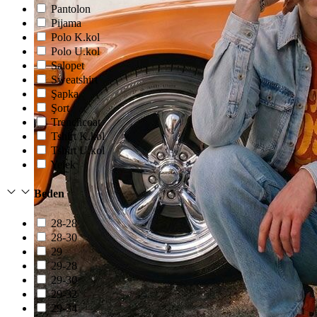
Pantolon
Pijama
Polo K.kol
Polo U.kol
Salopet
Sweatshirt
Şapka
Şort
Trenchcoat
Tshirt K.kol
Tshirt U.kol
Yelek
Beden
28-28
28-30
29
29-28
29-30
29-32
29-34