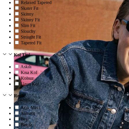
Relaxed Tapered
Skater Fıt
Skinny
Skinny Fit
Slim Fit
Slouchy
Straıght Fit
Tapered Fit
Kol Tipi
Askılı
Kısa Kol
Kolsuz
Uzun Kol
Renk
Açık Mavi
Antrasit
Bej
Beyaz