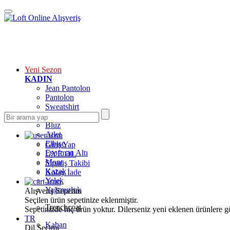
Yeni Sezon
KADIN
Jean Pantolon
Pantolon
Sweatshirt
Gömlek
Bluz
Atlet
Elbise
Giriş Yap
Eşofman Altı
ÜYE OL
Mont
Sipariş Takibi
Kazak
Kolay İade
Yelek
Yağmurluk
Alışveriş Sepetim
Seçilen ürün sepetinize eklenmiştir.
Trenchcoat
Sepetinizde hiç ürün yoktur. Dilerseniz yeni eklenen ürünlere göz
TR
Kaban
Dil Seçimi