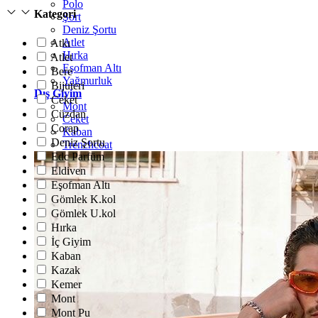
Polo
Kategori
Şort
Deniz Şortu
Atlet
Atkı
Hırka
Atlet
Eşofman Altı
Bere
Yağmurluk
Bijuteri
Dış Giyim
Ceket
Mont
Cüzdan
Ceket
Çorap
Kaban
Deniz Şortu
Trenchcoat
Edc Parfüm
Eldiven
Eşofman Altı
Gömlek K.kol
Gömlek U.kol
Hırka
İç Giyim
Kaban
Kazak
Kemer
Mont
Mont Pu