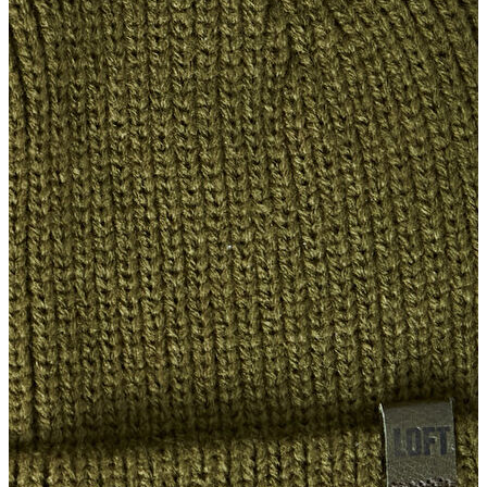
Erkek Jean
Erkek Jean
Pantolon
Ceket
Gömlek
Aksesuar
Aksesuar
Kadın Aksesuar
Kadın Aksesuar
Çorap
Bere
Eldiven
Kemer
Parfüm
Erkek Aksesuar
Erkek Aksesuar
Boxer
Çorap
Kemer
Atkı
Cüzdan
Parfüm
Şapka
İndirimdekiler