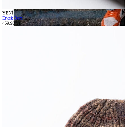
YENİ
Erkek Bere
459,90 TL
Jean
Öne Çıkanlar
Yeni Sezon
Kadın Jean
Pantolon
Ceket
Gömlek
Elbise
Etek
Erkek Jean
Pantolon
Ceket
Gömlek