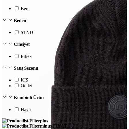
Bere
Beden
STND
Cinsiyet
Erkek
Satış Sezonu
KIŞ
Outlet
Kombinli Ürün
Hayır
FİYAT