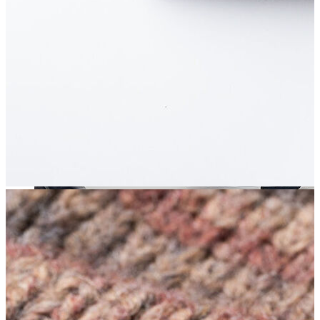
Aksesuar
Kadın Aksesuar
Çorap
Bere
Eldiven
Kemer
Parfüm