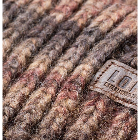
Erkek Aksesuar
Boxer
Çorap
Kemer
Atkı
Cüzdan
Parfüm
Şapka