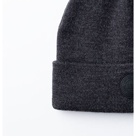
Erkek
Ceket
Kaban
Kazak
Pantolon
Sweatshirt
Gömlek
Polo
T-shirt
Atlet
Deniz Şortu
Eşofman Altı
Mont
Şort
Yelek