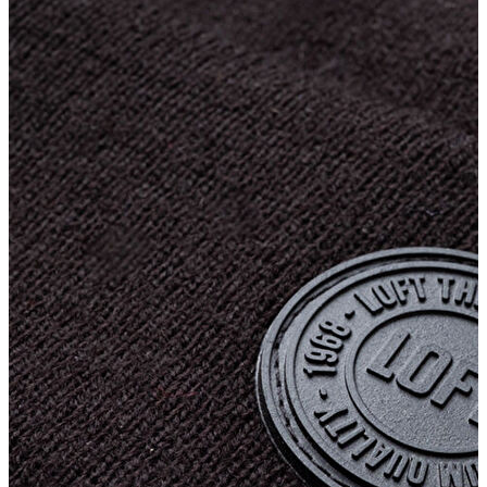
T-shirt
Polo
Şort
Deniz Şortu
Atlet
Hırka
Eşofman Altı
Yağmurluk
Dış Giyim
Mont
Ceket
Kaban
Trenchcoat