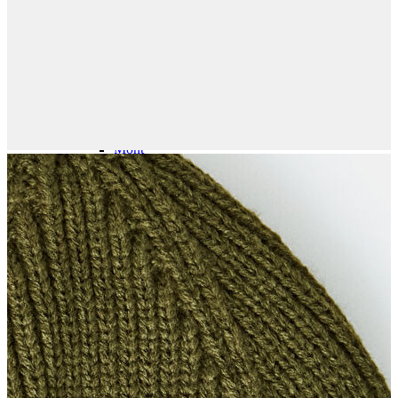
Polo
Şort
Deniz Şortu
Atlet
Hırka
Eşofman Altı
Yağmurluk
Dış Giyim
Dış Giyim
Mont
Ceket
Kaban
Trenchcoat
Jean
Jean
Öne Çıkanlar
Öne Çıkanlar
Yeni Sezon
Kadın Jean
Kadın Jean
Pantolon
Ceket
Gömlek
Elbise
Etek