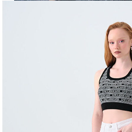
Erkek
Öne Çıkanlar
Yaz Ürünleri
İndirimdekiler
Online Özel Koleksiyon
Giyim
Jean Pantolon
Pantolon
Gömlek
Sweatshirt
T-shirt