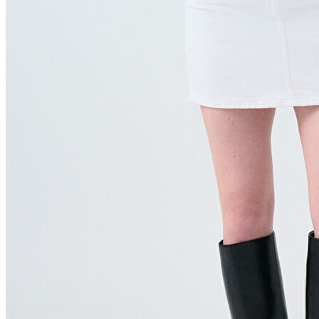
Jean
Öne Çıkanlar
Yeni Sezon
Kadın Jean
Pantolon
Ceket
Gömlek
Elbise
Etek
Erkek Jean
Pantolon
Ceket
Gömlek