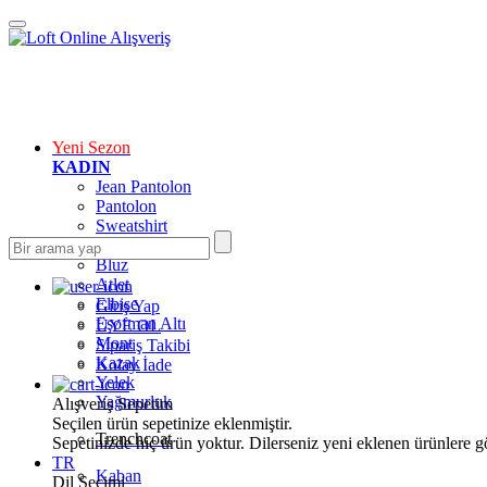
Yeni Sezon
KADIN
Jean Pantolon
Pantolon
Sweatshirt
Gömlek
Bluz
Atlet
Elbise
Giriş Yap
Eşofman Altı
ÜYE OL
Mont
Sipariş Takibi
Kazak
Kolay İade
Yelek
Yağmurluk
Alışveriş Sepetim
Seçilen ürün sepetinize eklenmiştir.
Trenchcoat
Sepetinizde hiç ürün yoktur. Dilerseniz yeni eklenen ürünlere göz
TR
Kaban
Dil Seçimi