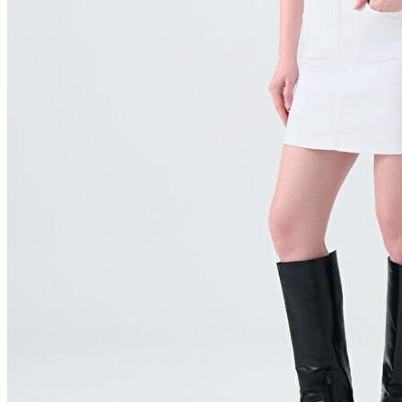
Polo
Şort
Deniz Şortu
Atlet
Hırka
Eşofman Altı
Yağmurluk
Dış Giyim
Mont
Ceket
Kaban
Trenchcoat