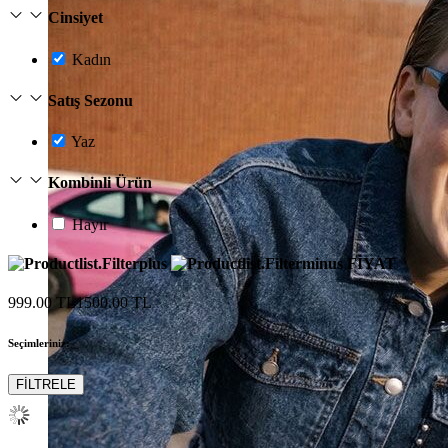
Cinsiyet
Kadın
Satış Sezonu
Yaz
Kombinli Ürün
Hayır
FİYAT
999.00 TL
1500.00 TL
Seçimleriniz:
FİLTRELE