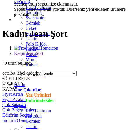
ERKEK
Seçilen ürün sepetinize eklenmiştir.
Jean Pantolon
Sepetinizde hiç ürün yoktur. Dilerseniz yeni eklenen ürünlere
Pantolon
göz atabilirsiniz.
Sweatshirt
Gömlek
Ceket
Kadın Jean Şort
Eşofman Altı
T-shirt
Polo K.Kol
Hırka
Kadın Jean Şort
Kazak
Mont
40
ürün bulundu
Kaban
catalog.label.orderby
Trenchcoat
FİLTRELE
SIRALA
Kadın
KAPAT
Öne Çıkanlar
Fiyat Artan
Yaz Ürünleri
Fiyat Azalan
İndirimdekiler
Çok Satanlar
Giyim
Çok Beğenilenler
Jean Pantolon
Editörün Seçimi
Pantolon
İndirim Oranı
Gömlek
T-shirt