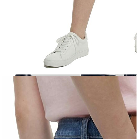
Aksesuar
Kadın Aksesuar
Çorap
Bere
Eldiven
Kemer
Parfüm