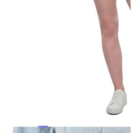
Atlet
Elbise
Eşofman Altı
Mont
Kazak
Yelek
Yağmurluk
Trenchcoat
Kaban
ERKEK
ERKEK
Jean Pantolon
Pantolon
Sweatshirt
Gömlek
Ceket
Eşofman Altı
T-shirt
Polo K.Kol
Hırka
Kazak
Mont
Kaban