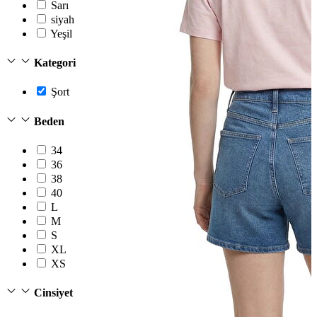
Sarı
siyah
Yeşil
Kategori
Şort
Beden
34
36
38
40
L
M
S
XL
XS
Cinsiyet