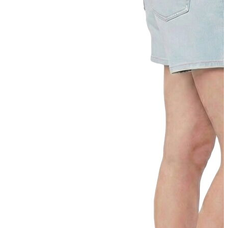
Erkek Jean
Erkek Jean
Pantolon
Ceket
Gömlek
Aksesuar
Aksesuar
Kadın Aksesuar
Kadın Aksesuar
Çorap
Bere
Eldiven
Kemer
Parfüm
Erkek Aksesuar
Erkek Aksesuar
Boxer
Çorap
Kemer
Atkı
Cüzdan
Parfüm
Şapka
İndirimdekiler