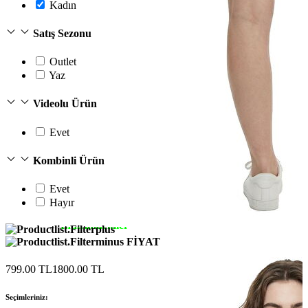
Kadın
Satış Sezonu
Outlet
Yaz
Videolu Ürün
Evet
Kombinli Ürün
Erkek
Evet
Öne Çıkanlar
Hayır
Yaz Ürünleri
İndirimdekiler
Online Özel Koleksiyon
FİYAT
Giyim
Jean Pantolon
799.00 TL
1800.00 TL
Pantolon
Gömlek
Seçimleriniz:
Sweatshirt