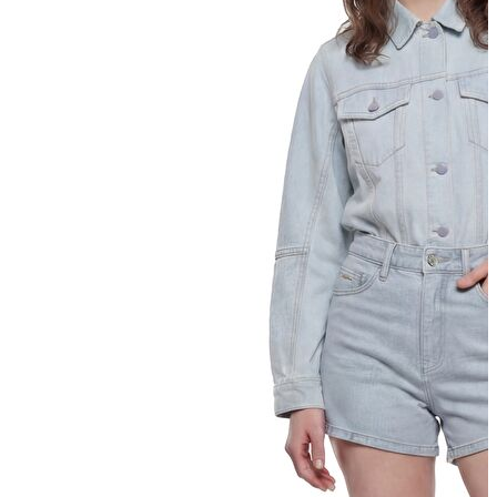
Yeni Sezon
Yeni Sezon
KADIN
KADIN
Jean Pantolon
Pantolon
Sweatshirt
Gömlek
Bluz