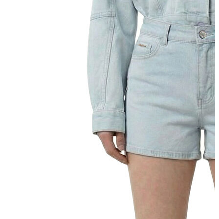
Kaban
Kazak
Pantolon
Sweatshirt
Gömlek
Polo
T-shirt
Atlet
Deniz Şortu
Eşofman Altı
Mont
Şort
Yelek
LOFT Prime
LOFT Prime
Fırsatlarım
Fırsatlarım