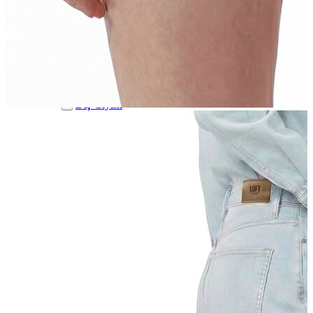
Polo
Şort
Deniz Şortu
Atlet
Hırka
Eşofman Altı
Yağmurluk
Dış Giyim
Dış Giyim
Mont
Ceket
Kaban
Trenchcoat
Jean
Jean
Öne Çıkanlar
Öne Çıkanlar
Yeni Sezon
Kadın Jean
Kadın Jean
Pantolon
Ceket
Gömlek
Elbise
Etek