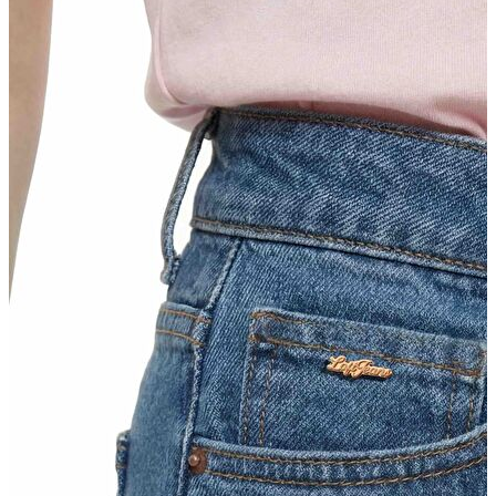
İndirimdekiler
Kadın
Ceket
Hırka
Kaban
Kazak
Mont
Pantolon
Sweatshırt
Gömlek
T-shirt
Elbise
Etek
Atlet
Tayt
Tulum
Bluz
Eşofman Altı
Şort
Yelek
Yağmurluk