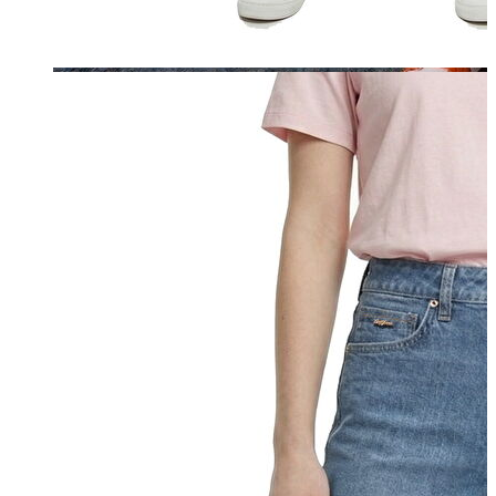
Jean
Öne Çıkanlar
Yeni Sezon
Kadın Jean
Pantolon
Ceket
Gömlek
Elbise
Etek
Erkek Jean
Pantolon
Ceket
Gömlek