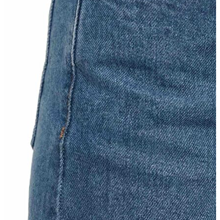
Erkek
Ceket
Kaban
Kazak
Pantolon
Sweatshirt
Gömlek
Polo
T-shirt
Atlet
Deniz Şortu
Eşofman Altı
Mont
Şort
Yelek