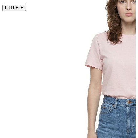
T-shirt
Polo
FİLTRELE
Şort
Deniz Şortu
Atlet
Hırka
Eşofman Altı
Yağmurluk
Dış Giyim
Mont
Ceket
Kaban
Trenchcoat