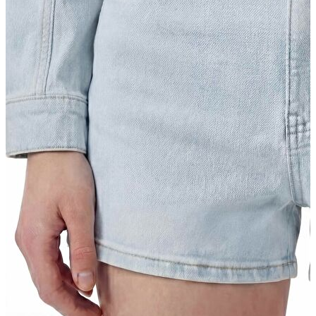
Yelek
Eşofman Altı
Bikini/Mayo
Tulum
Dış Giyim
Dış Giyim
Yağmurluk
Trenchcoat
Mont
Ceket
Erkek
Erkek
Öne Çıkanlar
Öne Çıkanlar
Yaz Ürünleri
İndirimdekiler
Online Özel Koleksiyon
Giyim
Giyim
Jean Pantolon
Pantolon
Gömlek
Sweatshirt
T-shirt