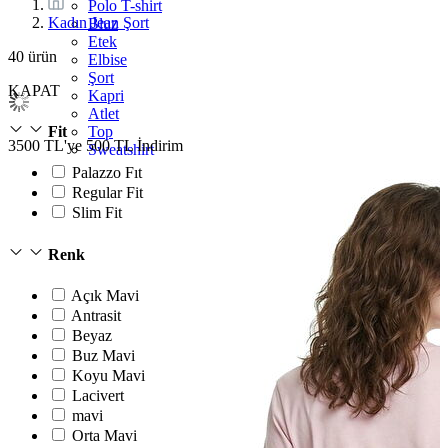
Polo T-shirt
Kadın Jean Şort
Bluz
Etek
40
ürün
Elbise
Şort
KAPAT
Kapri
Atlet
Top
Fit
3500 TL'ye 500 TL İndirim
Sweatshirt
Kazak
Palazzo Fıt
Yelek
Regular Fit
Eşofman Altı
Slim Fit
Bikini/Mayo
Tulum
Renk
Dış Giyim
Yağmurluk
Trenchcoat
Açık Mavi
Mont
Antrasit
Ceket
Beyaz
Buz Mavi
Koyu Mavi
Lacivert
mavi
Orta Mavi