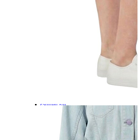
İndirimdekiler
Kadın
Kadın
Ceket
Hırka
Kaban
Kazak
Mont
Pantolon
Sweatshırt
Gömlek
T-shirt
Elbise
Etek
Atlet
Tayt
Tulum
Bluz
Eşofman Altı
Şort
Yelek
Yağmurluk
Erkek
Erkek
Ceket