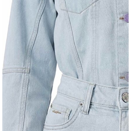
Trenchcoat
Kadın
Kadın
Öne Çıkanlar
Öne Çıkanlar
Yaz Ürünleri
İndirimdekiler
Giyim
Giyim
Jean Pantolon
Pantolon
Gömlek
T-shirt
Polo T-shirt
Bluz
Etek
Elbise
Şort
Kapri
Atlet
Top
Sweatshirt
Kazak