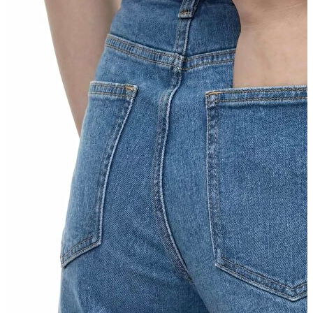
Erkek Aksesuar
Boxer
Çorap
Kemer
Atkı
Cüzdan
Parfüm
Şapka