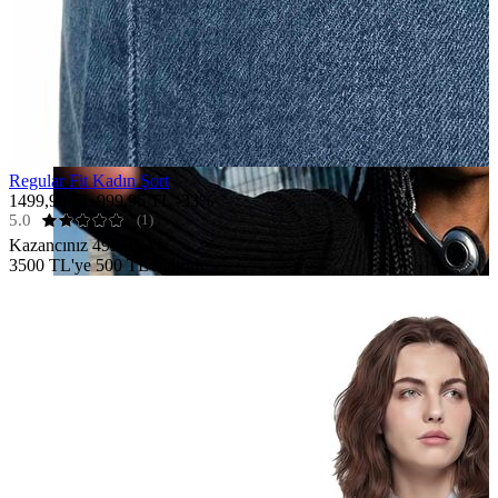
Regular Fit Kadın Şort
1499,90 TL
999,95 TL
-33%
5.0
(1)
Kazancınız
499,95 TL
3500 TL'ye 500 TL İndirim