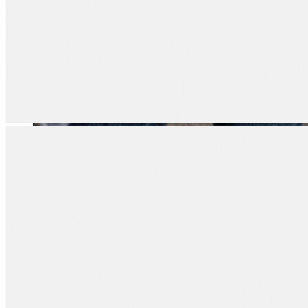
Erkek
Öne Çıkanlar
Yaz Ürünleri
İndirimdekiler
Online Özel Koleksiyon
Giyim
Jean Pantolon
Pantolon
Gömlek
Sweatshirt
T-shirt