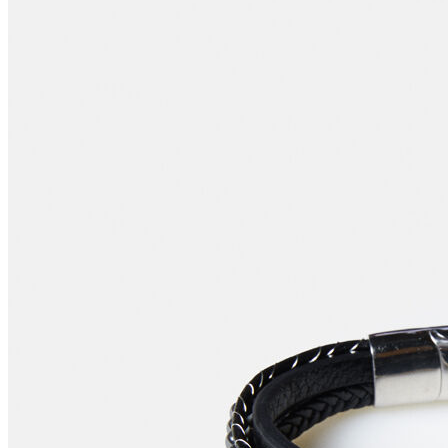
Polo T-shirt
Bluz
Etek
Elbise
Şort
Kapri
Atlet
Top
Sweatshirt
Kazak
Yelek
Eşofman Altı
Bikini/Mayo
Tulum
Dış Giyim
Yağmurluk
Trenchcoat
Mont
Ceket