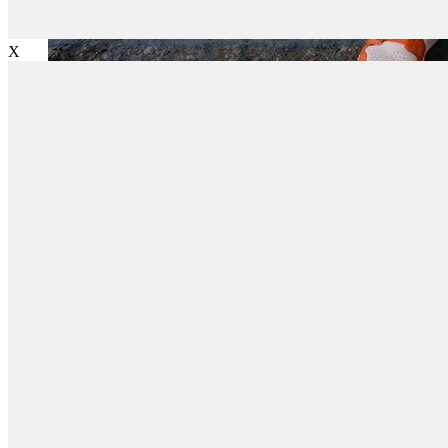
X
Jean
Öne Çıkanlar
Yeni Sezon
Kadın Jean
Pantolon
Ceket
Gömlek
Elbise
Etek
Erkek Jean
Pantolon
Ceket
Gömlek