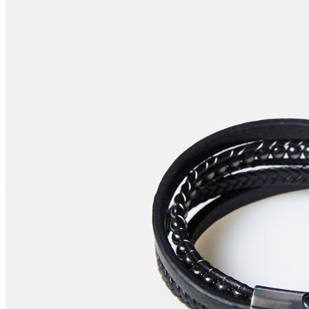
Polo
Şort
Deniz Şortu
Atlet
Hırka
Eşofman Altı
Yağmurluk
Dış Giyim
Mont
Ceket
Kaban
Trenchcoat