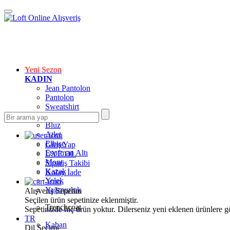
Yeni Sezon
KADIN
Jean Pantolon
Pantolon
Sweatshirt
Gömlek
Bluz
Atlet
Elbise
Giriş Yap
Eşofman Altı
ÜYE OL
Mont
Sipariş Takibi
Kazak
Kolay İade
Yelek
Yağmurluk
Alışveriş Sepetim
Seçilen ürün sepetinize eklenmiştir.
Trenchcoat
Sepetinizde hiç ürün yoktur. Dilerseniz yeni eklenen ürünlere göz
TR
Kaban
Dil Seçimi