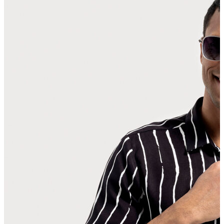
Polo T-shirt
Bluz
Etek
Elbise
Şort
Kapri
Atlet
Top
Sweatshirt
Kazak
Yelek
Eşofman Altı
Bikini/Mayo
Tulum
Dış Giyim
Yağmurluk
Trenchcoat
Mont
Ceket