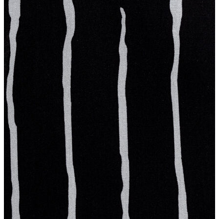
Erkek
Ceket
Kaban
Kazak
Pantolon
Sweatshirt
Gömlek
Polo
T-shirt
Atlet
Deniz Şortu
Eşofman Altı
Mont
Şort
Yelek