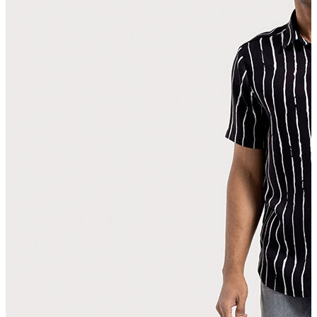
T-shirt
Polo
Şort
Deniz Şortu
Atlet
Hırka
Eşofman Altı
Yağmurluk
Dış Giyim
Mont
Ceket
Kaban
Trenchcoat