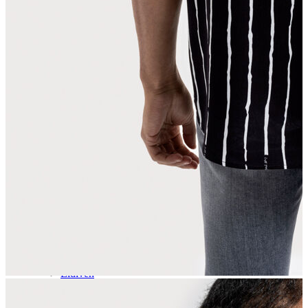
Aksesuar
Kadın Aksesuar
Çorap
Bere
Eldiven
Kemer
Parfüm