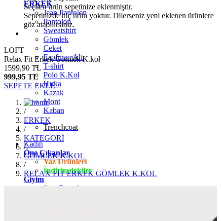
ERKEK
Seçilen ürün sepetinize eklenmiştir.
Jean Pantolon
Sepetinizde hiç ürün yoktur. Dilerseniz yeni eklenen ürünlere
Pantolon
göz atabilirsiniz.
Sweatshirt
Gömlek
Ceket
LOFT
Eşofman Altı
Relax Fit Erkek Gömlek K.kol
T-shirt
1599,90 TL
Polo K.Kol
999,95 TL
Hırka
SEPETE EKLE
Kazak
Mont
Kaban
/
ERKEK
Trenchcoat
/
KATEGORİ
Kadın
/
Öne Çıkanlar
GÖMLEK K.KOL
Yaz Ürünleri
/
İndirimdekiler
RELAX FİT ERKEK GÖMLEK K.KOL
Giyim
Jean Pantolon
Pantolon
Gömlek
T-shirt