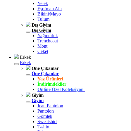
Yelek
Eşofman Altı
Bikini/Mayo
Tulum
Dış Giyim
Dış Giyim
Yağmurluk
Trenchcoat
Mont
Ceket
Erkek
Erkek
Öne Çıkanlar
Öne Çıkanlar
Yaz Ürünleri
İndirimdekiler
Online Özel Koleksiyon
Giyim
Giyim
Jean Pantolon
Pantolon
Gömlek
Sweatshirt
T-shirt