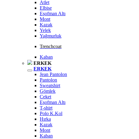
Atlet
Elbise
Eşofman Altı
Mont
Kazak
Yelek
Yağmurluk
Trenchcoat
Kaban
ERKEK
ERKEK
Jean Pantolon
Pantolon
Sweatshirt
Gömlek
Ceket
Eşofman Altı
T-shirt
Polo K.Kol
Hırka
Kazak
Mont
Kaban