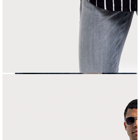
Erkek
Öne Çıkanlar
Yaz Ürünleri
İndirimdekiler
Online Özel Koleksiyon
Giyim
Jean Pantolon
Pantolon
Gömlek
Sweatshirt