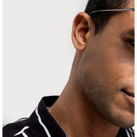
Erkek Aksesuar
Boxer
Çorap
Kemer
Atkı
Cüzdan
Parfüm
Şapka