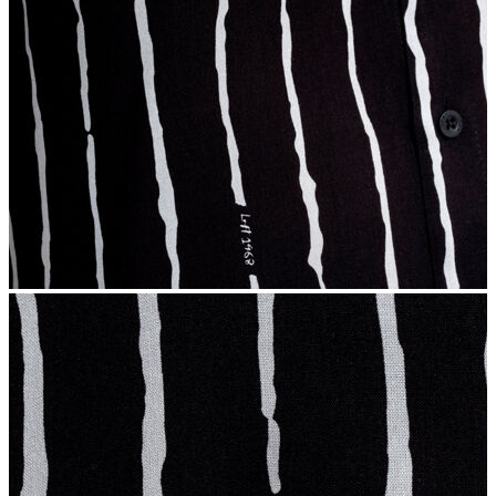
İndirimdekiler
Kadın
Ceket
Hırka
Kaban
Kazak
Mont
Pantolon
Sweatshırt
Gömlek
T-shirt
Elbise
Etek
Atlet
Tayt
Tulum
Bluz
Eşofman Altı
Şort
Yelek
Yağmurluk