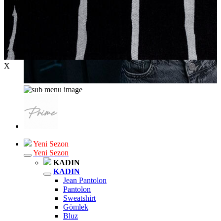
X
Yeni Sezon
Yeni Sezon
KADIN
KADIN
Jean Pantolon
Pantolon
Sweatshirt
Gömlek
Bluz