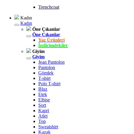
Trenchcoat
Kadın
Kadın
Öne Çıkanlar
Öne Çıkanlar
Yaz Ürünleri
İndirimdekiler
Giyim
Giyim
Jean Pantolon
Pantolon
Gömlek
T-shirt
Polo T-shirt
Bluz
Etek
Elbise
Şort
Kapri
Atlet
Top
Sweatshirt
Kazak