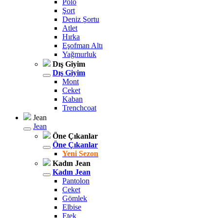
Polo
Şort
Deniz Şortu
Atlet
Hırka
Eşofman Altı
Yağmurluk
Dış Giyim
Dış Giyim
Mont
Ceket
Kaban
Trenchcoat
Jean
Jean
Öne Çıkanlar
Öne Çıkanlar
Yeni Sezon
Kadın Jean
Kadın Jean
Pantolon
Ceket
Gömlek
Elbise
Etek