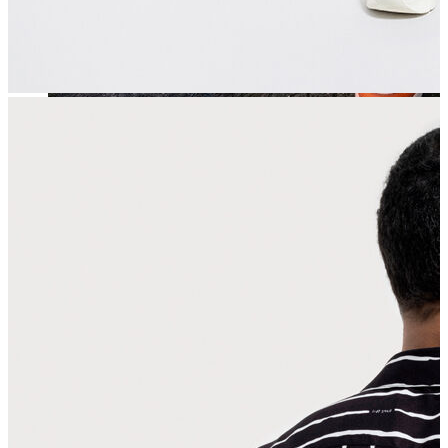
Jean
Öne Çıkanlar
Yeni Sezon
Kadın Jean
Pantolon
Ceket
Gömlek
Elbise
Etek
Erkek Jean
Pantolon
Ceket
Gömlek