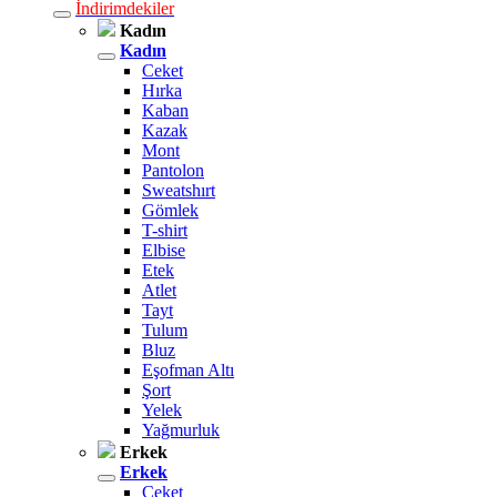
İndirimdekiler
Kadın
Kadın
Ceket
Hırka
Kaban
Kazak
Mont
Pantolon
Sweatshırt
Gömlek
T-shirt
Elbise
Etek
Atlet
Tayt
Tulum
Bluz
Eşofman Altı
Şort
Yelek
Yağmurluk
Erkek
Erkek
Ceket