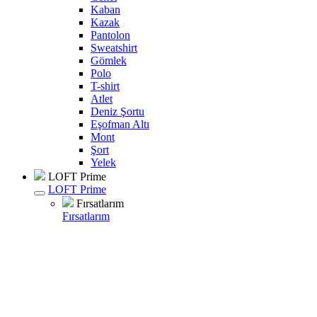
Kaban
Kazak
Pantolon
Sweatshirt
Gömlek
Polo
T-shirt
Atlet
Deniz Şortu
Eşofman Altı
Mont
Şort
Yelek
LOFT Prime
LOFT Prime
Fırsatlarım
Fırsatlarım