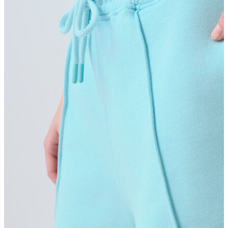
Atlet
Elbise
Eşofman Altı
Mont
Kazak
Yelek
Yağmurluk
Trenchcoat
Kaban
ERKEK
ERKEK
Jean Pantolon
Pantolon
Sweatshirt
Gömlek
Ceket
Eşofman Altı
T-shirt
Polo K.Kol
Hırka
Kazak
Mont
Kaban