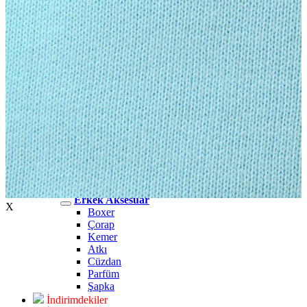
Erkek Jean
Erkek Jean
Pantolon
Ceket
Gömlek
Aksesuar
Aksesuar
Kadın Aksesuar
Kadın Aksesuar
Çorap
Bere
Eldiven
Kemer
Parfüm
Erkek Aksesuar
Erkek Aksesuar
X
Boxer
Çorap
Kemer
Atkı
Cüzdan
Parfüm
Şapka
İndirimdekiler