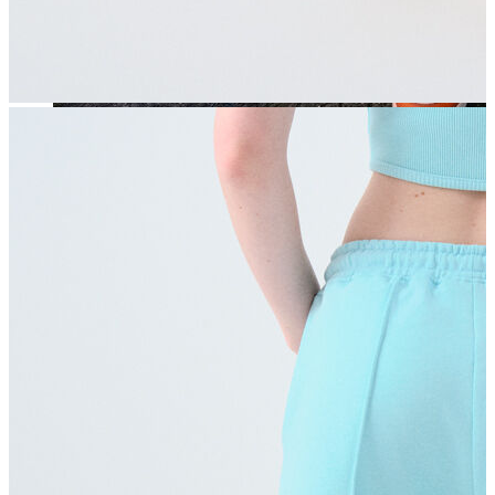
Jean
Öne Çıkanlar
Yeni Sezon
Kadın Jean
Pantolon
Ceket
Gömlek
Elbise
Etek
Erkek Jean
Pantolon
Ceket
Gömlek