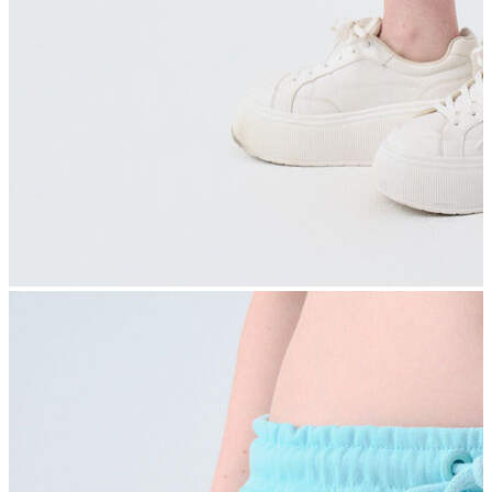
İndirimdekiler
Kadın
Ceket
Hırka
Kaban
Kazak
Mont
Pantolon
Sweatshırt
Gömlek
T-shirt
Elbise
Etek
Atlet
Tayt
Tulum
Bluz
Eşofman Altı
Şort
Yelek
Yağmurluk