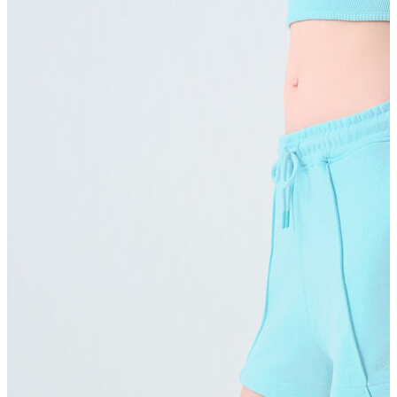
Erkek Aksesuar
Boxer
Çorap
Kemer
Atkı
Cüzdan
Parfüm
Şapka