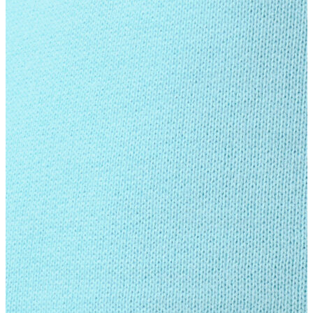
Yelek
Eşofman Altı
Bikini/Mayo
Tulum
Dış Giyim
Dış Giyim
Yağmurluk
Trenchcoat
Mont
Ceket
Erkek
Erkek
Öne Çıkanlar
Öne Çıkanlar
Yaz Ürünleri
İndirimdekiler
Online Özel Koleksiyon
Giyim
Giyim
Jean Pantolon
Pantolon
Gömlek
Sweatshirt
T-shirt