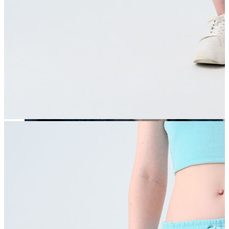
Erkek
Öne Çıkanlar
Yaz Ürünleri
İndirimdekiler
Online Özel Koleksiyon
Giyim
Jean Pantolon
Pantolon
Gömlek
Sweatshirt