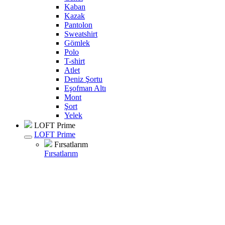
Kaban
Kazak
Pantolon
Sweatshirt
Gömlek
Polo
T-shirt
Atlet
Deniz Şortu
Eşofman Altı
Mont
Şort
Yelek
LOFT Prime
LOFT Prime
Fırsatlarım
Fırsatlarım