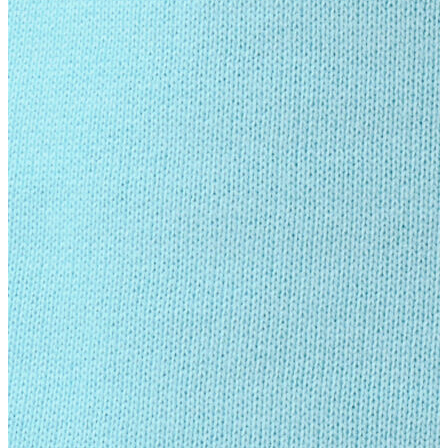
Polo
Şort
Deniz Şortu
Atlet
Hırka
Eşofman Altı
Yağmurluk
Dış Giyim
Dış Giyim
Mont
Ceket
Kaban
Trenchcoat
Jean
Jean
Öne Çıkanlar
Öne Çıkanlar
Yeni Sezon
Kadın Jean
Kadın Jean
Pantolon
Ceket
Gömlek
Elbise
Etek