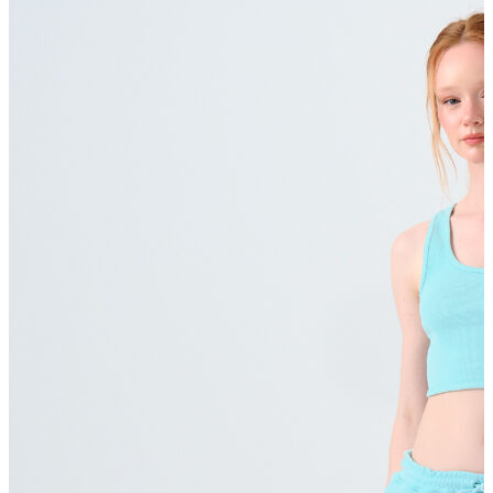
Polo T-shirt
Bluz
Etek
Elbise
Şort
Kapri
Atlet
Top
Sweatshirt
Kazak
Yelek
Eşofman Altı
Bikini/Mayo
Tulum
Dış Giyim
Yağmurluk
Trenchcoat
Mont
Ceket