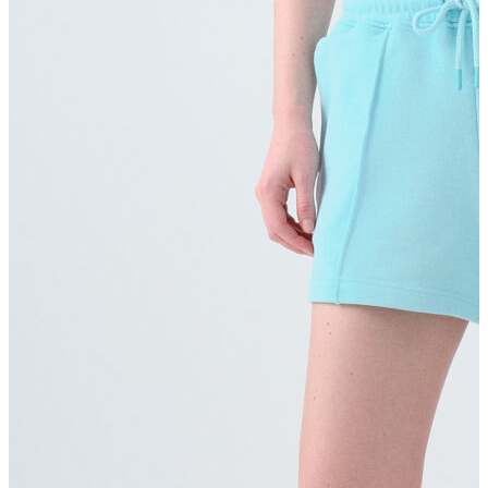
T-shirt
Polo
Şort
Deniz Şortu
Atlet
Hırka
Eşofman Altı
Yağmurluk
Dış Giyim
Mont
Ceket
Kaban
Trenchcoat