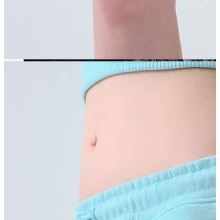
Yeni Sezon
Yeni Sezon
KADIN
KADIN
Jean Pantolon
Pantolon
Sweatshirt
Gömlek
Bluz