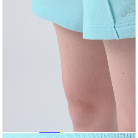
Trenchcoat
Kadın
Kadın
Öne Çıkanlar
Öne Çıkanlar
Yaz Ürünleri
İndirimdekiler
Giyim
Giyim
Jean Pantolon
Pantolon
Gömlek
T-shirt
Polo T-shirt
Bluz
Etek
Elbise
Şort
Kapri
Atlet
Top
Sweatshirt
Kazak