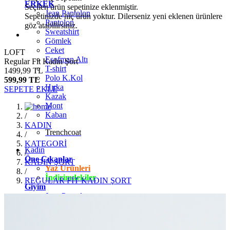
ERKEK
Seçilen ürün sepetinize eklenmiştir.
Jean Pantolon
Sepetinizde hiç ürün yoktur. Dilerseniz yeni eklenen ürünlere
Pantolon
göz atabilirsiniz.
Sweatshirt
Gömlek
Ceket
LOFT
Eşofman Altı
Regular Fit Kadın Şort
T-shirt
1499,99 TL
Polo K.Kol
599,99 TL
Hırka
SEPETE EKLE
Kazak
Mont
Kaban
/
KADIN
Trenchcoat
/
KATEGORİ
Kadın
/
Öne Çıkanlar
KADIN ŞORT
Yaz Ürünleri
/
İndirimdekiler
REGULAR FİT KADIN ŞORT
Giyim
Jean Pantolon
Pantolon
Gömlek
T-shirt