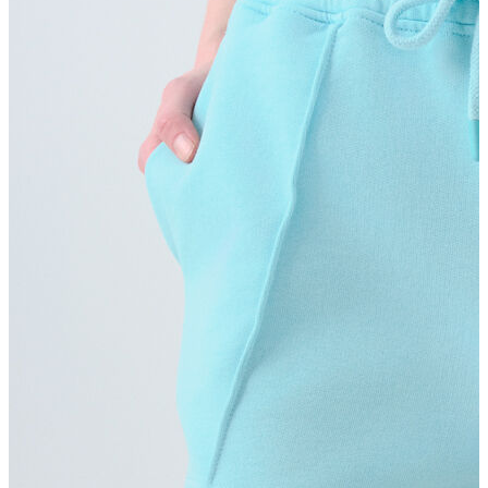
Erkek
Ceket
Kaban
Kazak
Pantolon
Sweatshirt
Gömlek
Polo
T-shirt
Atlet
Deniz Şortu
Eşofman Altı
Mont
Şort
Yelek