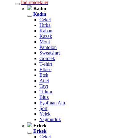
İndirimdekiler
Kadın
Kadın
Ceket
Hırka
Kaban
Kazak
Mont
Pantolon
Sweatshırt
Gömlek
T-shirt
Elbise
Etek
Atlet
Tayt
Tulum
Bluz
Eşofman Altı
Şort
Yelek
Yağmurluk
Erkek
Erkek
Ceket