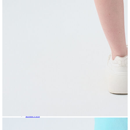
Aksesuar
Kadın Aksesuar
Çorap
Bere
Eldiven
Kemer
Parfüm