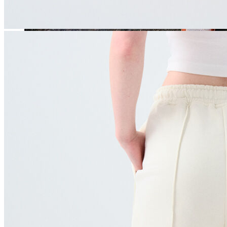
Jean
Öne Çıkanlar
Yeni Sezon
Kadın Jean
Pantolon
Ceket
Gömlek
Elbise
Etek
Erkek Jean
Pantolon
Ceket
Gömlek