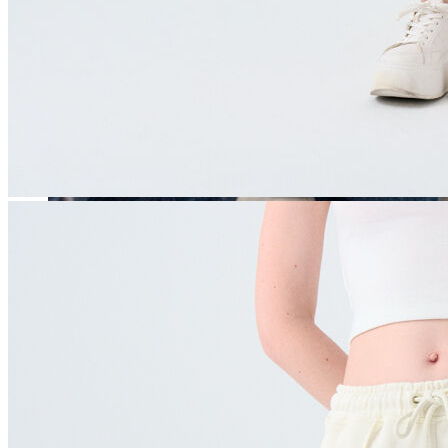
Erkek
Öne Çıkanlar
Yaz Ürünleri
İndirimdekiler
Online Özel Koleksiyon
Giyim
Jean Pantolon
Pantolon
Gömlek
Sweatshirt
T-shirt