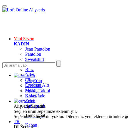
Yeni Sezon
KADIN
Jean Pantolon
Pantolon
Sweatshirt
Gömlek
Bluz
Atlet
Elbise
Giriş Yap
Eşofman Altı
ÜYE OL
Mont
Sipariş Takibi
Kazak
Kolay İade
Yelek
Yağmurluk
Alışveriş Sepetim
Seçilen ürün sepetinize eklenmiştir.
Trenchcoat
Sepetinizde hiç ürün yoktur. Dilerseniz yeni eklenen ürünlere göz
TR
Kaban
Dil Seçimi