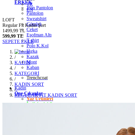
ERKEK
TR
Jean Pantolon
EN
Pantolon
Sweatshirt
LOFT
Gömlek
Regular Fit Kadın Şort
Ceket
1499,99 TL
Eşofman Altı
599,99 TL
T-shirt
SEPETE EKLE
Polo K.Kol
Hırka
Kazak
/
Mont
KADIN
Kaban
/
KATEGORİ
Trenchcoat
/
KADIN ŞORT
Kadın
/
Öne Çıkanlar
REGULAR FİT KADIN ŞORT
Yaz Ürünleri
İndirimdekiler
Giyim
Jean Pantolon
Pantolon
Gömlek
T-shirt