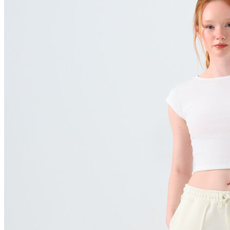
Polo T-shirt
Bluz
Etek
Elbise
Şort
Kapri
Atlet
Top
Sweatshirt
Kazak
Yelek
Eşofman Altı
Bikini/Mayo
Tulum
Dış Giyim
Yağmurluk
Trenchcoat
Mont
Ceket