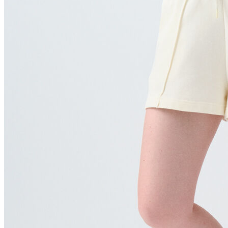
Polo
Şort
Deniz Şortu
Atlet
Hırka
Eşofman Altı
Yağmurluk
Dış Giyim
Mont
Ceket
Kaban
Trenchcoat