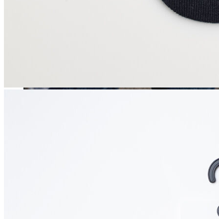
Erkek
Öne Çıkanlar
Yaz Ürünleri
İndirimdekiler
Online Özel Koleksiyon
Giyim
Jean Pantolon
Pantolon
Gömlek
Sweatshirt
T-shirt