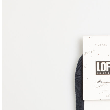
Polo T-shirt
Bluz
Etek
Elbise
Şort
Kapri
Atlet
Top
Sweatshirt
Kazak
Yelek
Eşofman Altı
Bikini/Mayo
Tulum
Dış Giyim
Yağmurluk
Trenchcoat
Mont
Ceket