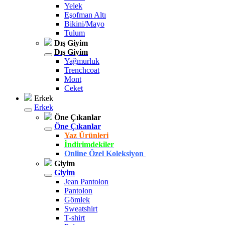
Yelek
Eşofman Altı
Bikini/Mayo
Tulum
Dış Giyim
Dış Giyim
Yağmurluk
Trenchcoat
Mont
Ceket
Erkek
Erkek
Öne Çıkanlar
Öne Çıkanlar
Yaz Ürünleri
İndirimdekiler
Online Özel Koleksiyon
Giyim
Giyim
Jean Pantolon
Pantolon
Gömlek
Sweatshirt
T-shirt