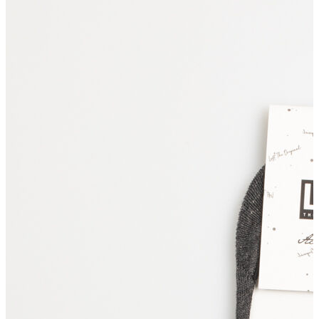
Polo T-shirt
Bluz
Etek
Elbise
Şort
Kapri
Atlet
Top
Sweatshirt
Kazak
Yelek
Eşofman Altı
Bikini/Mayo
Tulum
Dış Giyim
Yağmurluk
Trenchcoat
Mont
Ceket