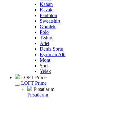
Kaban
Kazak
Pantolon
Sweatshirt
Gömlek
Polo
T-shirt
Atlet
Deniz Şortu
Eşofman Altı
Mont
Şort
Yelek
LOFT Prime
LOFT Prime
Fırsatlarım
Fırsatlarım