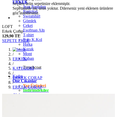
ERKEK
Seçilen ürün sepetinize eklenmiştir.
Jean Pantolon
Sepetinizde hiç ürün yoktur. Dilerseniz yeni eklenen ürünlere
Pantolon
göz atabilirsiniz.
Sweatshirt
Gömlek
Ceket
LOFT
Eşofman Altı
Erkek Çorap
T-shirt
129,90 TL
Polo K.Kol
SEPETE EKLE
Hırka
Kazak
Mont
/
Kaban
ERKEK
/
Trenchcoat
KATEGORİ
/
Kadın
ERKEK ÇORAP
Öne Çıkanlar
/
Yaz Ürünleri
ERKEK ÇORAP
İndirimdekiler
Giyim
Jean Pantolon
Pantolon
Gömlek
T-shirt