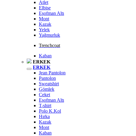
Atlet
Elbise
Eşofman Altı
Mont
Kazak
Yelek
Yağmurluk
Trenchcoat
Kaban
ERKEK
ERKEK
Jean Pantolon
Pantolon
Sweatshirt
Gömlek
Ceket
Eşofman Altı
T-shirt
Polo K.Kol
Hırka
Kazak
Mont
Kaban