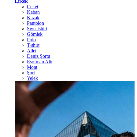
Erkek
Ceket
Kaban
Kazak
Pantolon
Sweatshirt
Gömlek
Polo
T-shirt
Atlet
Deniz Şortu
Eşofman Altı
Mont
Şort
Yelek