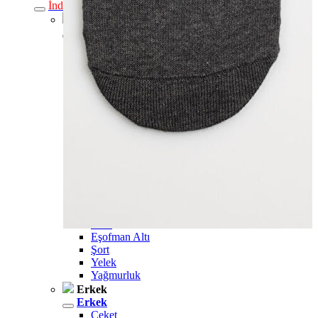
İndirimdekiler
Kadın
Kadın
Ceket
Hırka
Kaban
Kazak
Mont
Pantolon
Sweatshırt
Gömlek
T-shirt
Elbise
Etek
Atlet
Tayt
Tulum
Bluz
Eşofman Altı
Şort
Yelek
Yağmurluk
Erkek
Erkek
Ceket