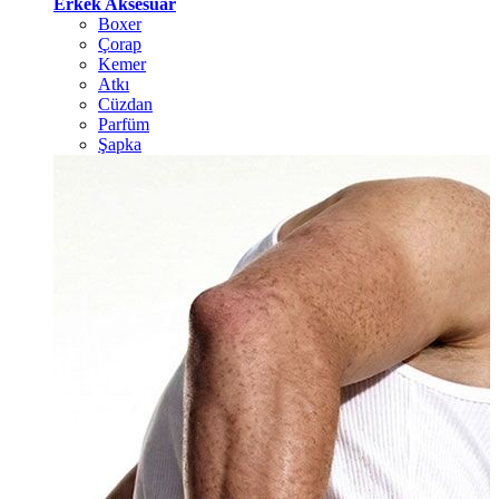
Erkek Aksesuar
Boxer
Çorap
Kemer
Atkı
Cüzdan
Parfüm
Şapka