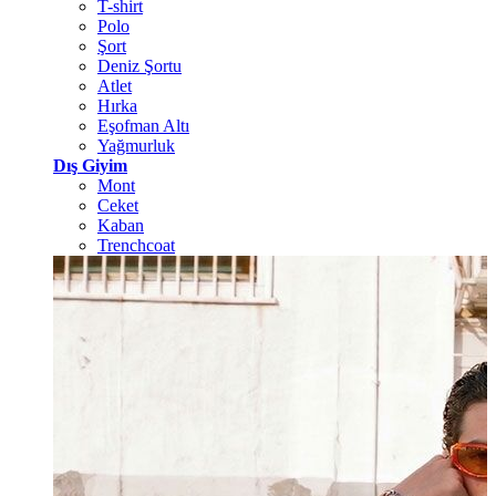
T-shirt
Polo
Şort
Deniz Şortu
Atlet
Hırka
Eşofman Altı
Yağmurluk
Dış Giyim
Mont
Ceket
Kaban
Trenchcoat