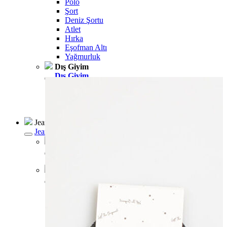
Polo
Şort
Deniz Şortu
Atlet
Hırka
Eşofman Altı
Yağmurluk
Dış Giyim
Dış Giyim
Mont
Ceket
Kaban
Trenchcoat
Jean
Jean
Öne Çıkanlar
Öne Çıkanlar
Yeni Sezon
Kadın Jean
Kadın Jean
Pantolon
Ceket
Gömlek
Elbise
Etek