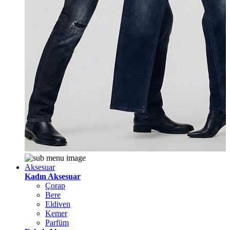
Aksesuar
Kadın Aksesuar
Çorap
Bere
Eldiven
Kemer
Parfüm