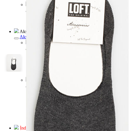
Erkek Jean
Erkek Jean
Pantolon
Ceket
Gömlek
Aksesuar
Aksesuar
Kadın Aksesuar
Kadın Aksesuar
Çorap
Bere
Eldiven
Kemer
Parfüm
Erkek Aksesuar
Erkek Aksesuar
Boxer
Çorap
Kemer
Atkı
Cüzdan
Parfüm
Şapka
İndirimdekiler