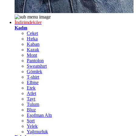
İndirimdekiler
Kadın
Ceket
Hırka
Kaban
Kazak
Mont
Pantolon
Sweatshırt
Gömlek
T-shirt
Elbise
Etek
Atlet
Tayt
Tulum
Bluz
Eşofman Altı
Şort
Yelek
Yağmurluk