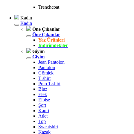
Trenchcoat
Kadın
Kadın
Öne Çıkanlar
Öne Çıkanlar
Yaz Ürünleri
İndirimdekiler
Giyim
Giyim
Jean Pantolon
Pantolon
Gömlek
T-shirt
Polo T-shirt
Bluz
Etek
Elbise
Şort
Kapri
Atlet
Top
Sweatshirt
Kazak