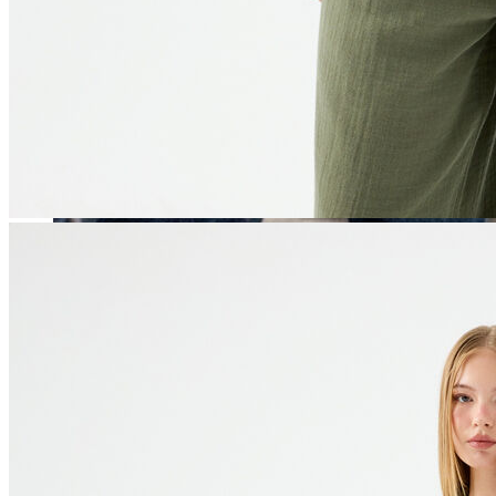
Erkek
Öne Çıkanlar
Yaz Ürünleri
İndirimdekiler
Online Özel Koleksiyon
Giyim
Jean Pantolon
Pantolon
Gömlek
Sweatshirt
T-shirt