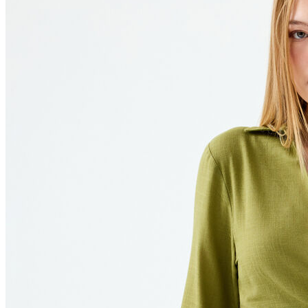
Polo T-shirt
Bluz
Etek
Elbise
Şort
Kapri
Atlet
Top
Sweatshirt
Kazak
Yelek
Eşofman Altı
Bikini/Mayo
Tulum
Dış Giyim
Yağmurluk
Trenchcoat
Mont
Ceket