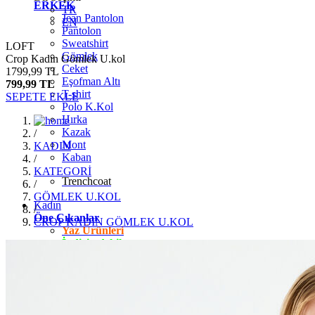
ERKEK
TR
Jean Pantolon
EN
Pantolon
Sweatshirt
LOFT
Gömlek
Crop Kadın Gömlek U.kol
Ceket
1799,99 TL
Eşofman Altı
799,99 TL
T-shirt
SEPETE EKLE
Polo K.Kol
Hırka
Kazak
/
Mont
KADIN
Kaban
/
KATEGORİ
Trenchcoat
/
GÖMLEK U.KOL
Kadın
/
Öne Çıkanlar
CROP KADIN GÖMLEK U.KOL
Yaz Ürünleri
İndirimdekiler
Giyim
Jean Pantolon
Pantolon
Gömlek
T-shirt