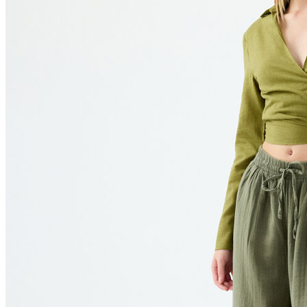
Polo
Şort
Deniz Şortu
Atlet
Hırka
Eşofman Altı
Yağmurluk
Dış Giyim
Mont
Ceket
Kaban
Trenchcoat