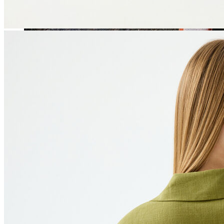
Jean
Öne Çıkanlar
Yeni Sezon
Kadın Jean
Pantolon
Ceket
Gömlek
Elbise
Etek
Erkek Jean
Pantolon
Ceket
Gömlek