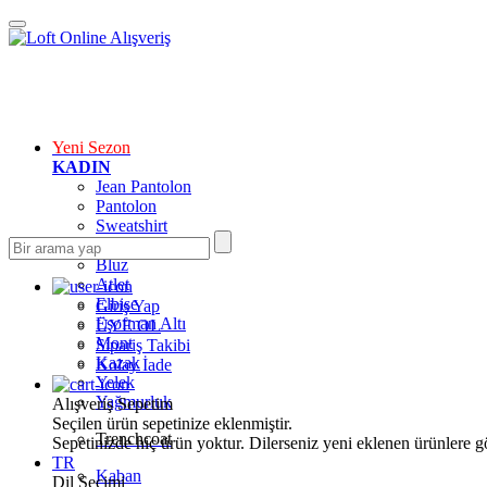
Yeni Sezon
KADIN
Jean Pantolon
Pantolon
Sweatshirt
Gömlek
Bluz
Atlet
Elbise
Giriş Yap
Eşofman Altı
ÜYE OL
Mont
Sipariş Takibi
Kazak
Kolay İade
Yelek
Yağmurluk
Alışveriş Sepetim
Seçilen ürün sepetinize eklenmiştir.
Trenchcoat
Sepetinizde hiç ürün yoktur. Dilerseniz yeni eklenen ürünlere göz
TR
Kaban
Dil Seçimi