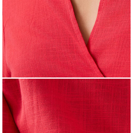
İndirimdekiler
Kadın
Ceket
Hırka
Kaban
Kazak
Mont
Pantolon
Sweatshırt
Gömlek
T-shirt
Elbise
Etek
Atlet
Tayt
Tulum
Bluz
Eşofman Altı
Şort
Yelek
Yağmurluk