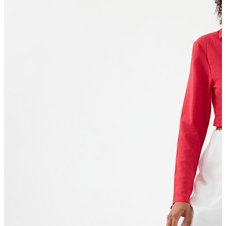
T-shirt
Polo
Şort
Deniz Şortu
Atlet
Hırka
Eşofman Altı
Yağmurluk
Dış Giyim
Mont
Ceket
Kaban
Trenchcoat