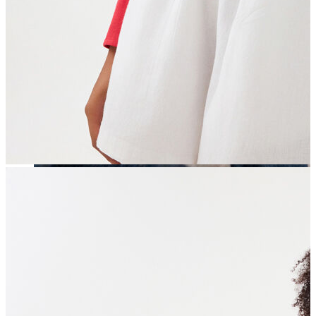
Erkek
Öne Çıkanlar
Yaz Ürünleri
İndirimdekiler
Online Özel Koleksiyon
Giyim
Jean Pantolon
Pantolon
Gömlek
Sweatshirt