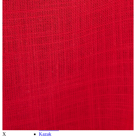
Trenchcoat
Kadın
Kadın
Öne Çıkanlar
Öne Çıkanlar
Yaz Ürünleri
İndirimdekiler
Giyim
Giyim
Jean Pantolon
Pantolon
Gömlek
T-shirt
Polo T-shirt
Bluz
Etek
Elbise
Şort
Kapri
Atlet
Top
Sweatshirt
X
Kazak