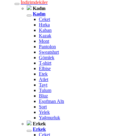
İndirimdekiler
Kadın
Kadın
Ceket
Hırka
Kaban
Kazak
Mont
Pantolon
Sweatshırt
Gömlek
T-shirt
Elbise
Etek
Atlet
Tayt
Tulum
Bluz
Eşofman Altı
Şort
Yelek
Yağmurluk
Erkek
Erkek
Ceket