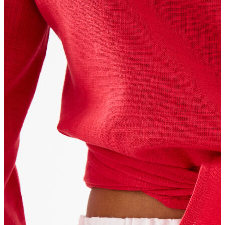
Erkek
Ceket
Kaban
Kazak
Pantolon
Sweatshirt
Gömlek
Polo
T-shirt
Atlet
Deniz Şortu
Eşofman Altı
Mont
Şort
Yelek