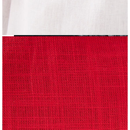
Yeni Sezon
Yeni Sezon
KADIN
KADIN
Jean Pantolon
Pantolon
Sweatshirt
Gömlek
Bluz