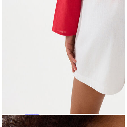
Aksesuar
Kadın Aksesuar
Çorap
Bere
Eldiven
Kemer
Parfüm