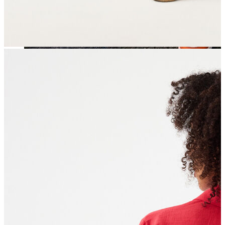
Jean
Öne Çıkanlar
Yeni Sezon
Kadın Jean
Pantolon
Ceket
Gömlek
Elbise
Etek
Erkek Jean
Pantolon
Ceket
Gömlek