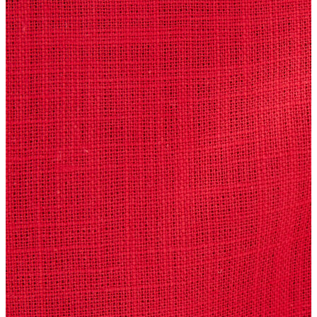
Atlet
Elbise
Eşofman Altı
Mont
Kazak
Yelek
Yağmurluk
Trenchcoat
Kaban
ERKEK
ERKEK
Jean Pantolon
Pantolon
Sweatshirt
Gömlek
Ceket
Eşofman Altı
T-shirt
Polo K.Kol
Hırka
Kazak
Mont
Kaban