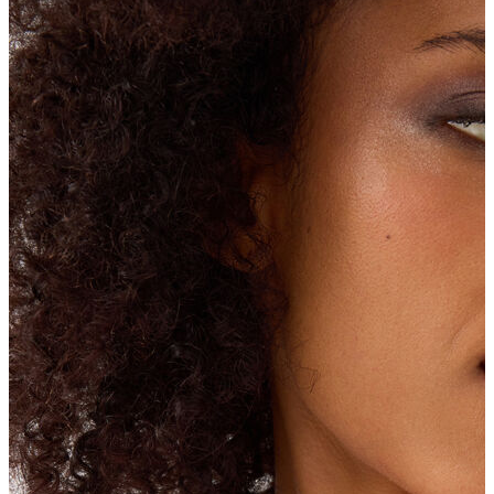
Erkek Aksesuar
Boxer
Çorap
Kemer
Atkı
Cüzdan
Parfüm
Şapka