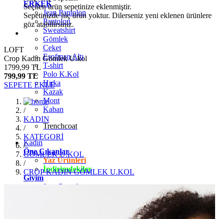
ERKEK
Seçilen ürün sepetinize eklenmiştir.
Jean Pantolon
Sepetinizde hiç ürün yoktur. Dilerseniz yeni eklenen ürünlere
Pantolon
göz atabilirsiniz.
Sweatshirt
Gömlek
Ceket
LOFT
Eşofman Altı
Crop Kadın Gömlek U.kol
T-shirt
1799,99 TL
Polo K.Kol
799,99 TL
Hırka
SEPETE EKLE
Kazak
Mont
Kaban
/
KADIN
Trenchcoat
/
KATEGORİ
Kadın
/
Öne Çıkanlar
GÖMLEK U.KOL
Yaz Ürünleri
/
İndirimdekiler
CROP KADIN GÖMLEK U.KOL
Giyim
Jean Pantolon
Pantolon
Gömlek
T-shirt