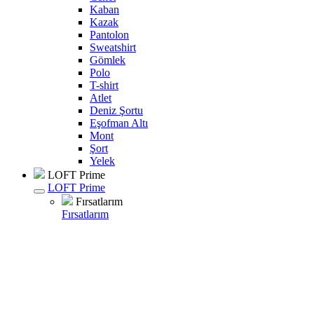
Kaban
Kazak
Pantolon
Sweatshirt
Gömlek
Polo
T-shirt
Atlet
Deniz Şortu
Eşofman Altı
Mont
Şort
Yelek
LOFT Prime
LOFT Prime
Fırsatlarım
Fırsatlarım