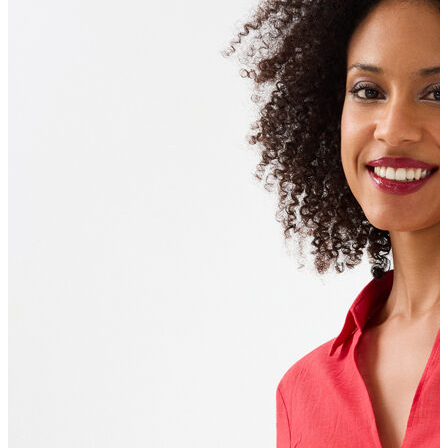
Polo T-shirt
Bluz
Etek
Elbise
Şort
Kapri
Atlet
Top
Sweatshirt
Kazak
Yelek
Eşofman Altı
Bikini/Mayo
Tulum
Dış Giyim
Yağmurluk
Trenchcoat
Mont
Ceket