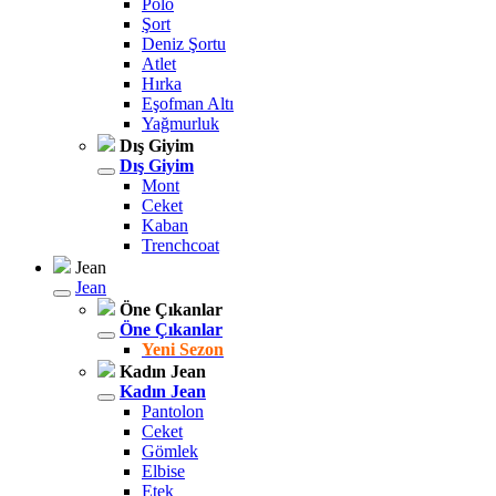
Polo
Şort
Deniz Şortu
Atlet
Hırka
Eşofman Altı
Yağmurluk
Dış Giyim
Dış Giyim
Mont
Ceket
Kaban
Trenchcoat
Jean
Jean
Öne Çıkanlar
Öne Çıkanlar
Yeni Sezon
Kadın Jean
Kadın Jean
Pantolon
Ceket
Gömlek
Elbise
Etek