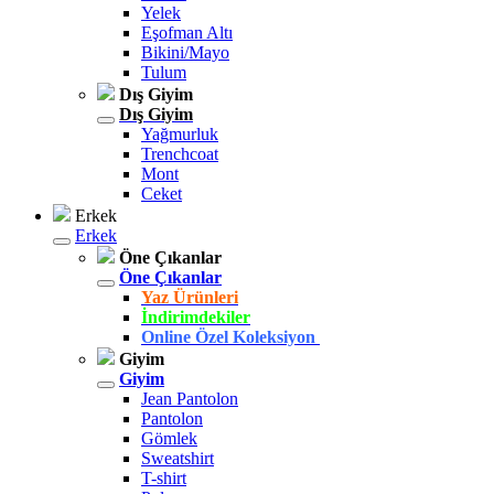
Yelek
Eşofman Altı
Bikini/Mayo
Tulum
Dış Giyim
Dış Giyim
Yağmurluk
Trenchcoat
Mont
Ceket
Erkek
Erkek
Öne Çıkanlar
Öne Çıkanlar
Yaz Ürünleri
İndirimdekiler
Online Özel Koleksiyon
Giyim
Giyim
Jean Pantolon
Pantolon
Gömlek
Sweatshirt
T-shirt