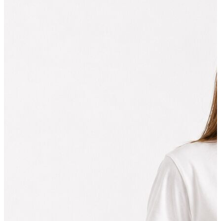
Polo T-shirt
Bluz
Etek
Elbise
Şort
Kapri
Atlet
Top
Sweatshirt
Kazak
Yelek
Eşofman Altı
Bikini/Mayo
Tulum
Dış Giyim
Yağmurluk
Trenchcoat
Mont
Ceket