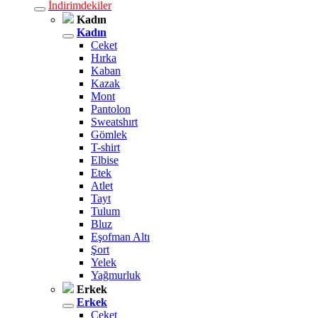
İndirimdekiler
Kadın
Kadın
Ceket
Hırka
Kaban
Kazak
Mont
Pantolon
Sweatshırt
Gömlek
T-shirt
Elbise
Etek
Atlet
Tayt
Tulum
Bluz
Eşofman Altı
Şort
Yelek
Yağmurluk
Erkek
Erkek
Ceket