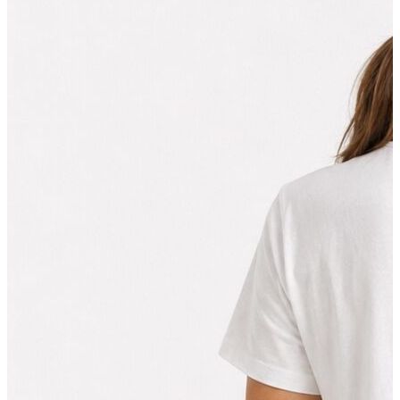
İndirimdekiler
Kadın
Ceket
Hırka
Kaban
Kazak
Mont
Pantolon
Sweatshırt
Gömlek
T-shirt
Elbise
Etek
Atlet
Tayt
Tulum
Bluz
Eşofman Altı
Şort
Yelek
Yağmurluk