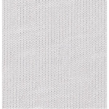
Trenchcoat
Kadın
Kadın
Öne Çıkanlar
Öne Çıkanlar
Yaz Ürünleri
İndirimdekiler
Giyim
Giyim
Jean Pantolon
Pantolon
Gömlek
T-shirt
Polo T-shirt
Bluz
Etek
Elbise
Şort
Kapri
Atlet
Top
Sweatshirt
Kazak