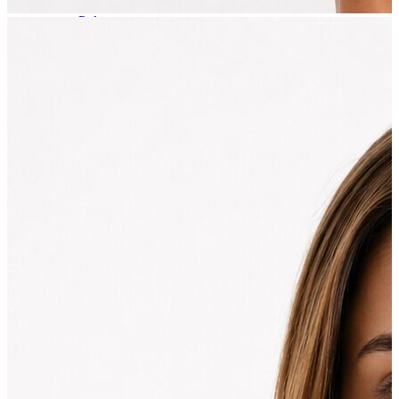
T-shirt
Polo
Şort
Deniz Şortu
Atlet
Hırka
Eşofman Altı
Yağmurluk
Dış Giyim
Mont
Ceket
Kaban
Trenchcoat