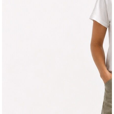
Aksesuar
Kadın Aksesuar
Çorap
Bere
Eldiven
Kemer
Parfüm