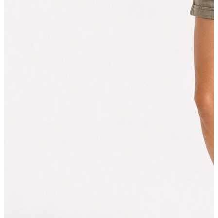
Erkek Aksesuar
Boxer
Çorap
Kemer
Atkı
Cüzdan
Parfüm
Şapka