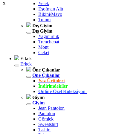
X
Yelek
Eşofman Altı
Bikini/Mayo
Tulum
Dış Giyim
Dış Giyim
Yağmurluk
Trenchcoat
Mont
Ceket
Erkek
Erkek
Öne Çıkanlar
Öne Çıkanlar
Yaz Ürünleri
İndirimdekiler
Online Özel Koleksiyon
Giyim
Giyim
Jean Pantolon
Pantolon
Gömlek
Sweatshirt
T-shirt