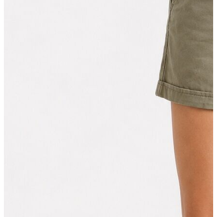
Erkek
Öne Çıkanlar
Yaz Ürünleri
İndirimdekiler
Online Özel Koleksiyon
Giyim
Jean Pantolon
Pantolon
Gömlek
Sweatshirt