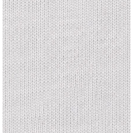
Atlet
Elbise
Eşofman Altı
Mont
Kazak
Yelek
Yağmurluk
Trenchcoat
Kaban
ERKEK
ERKEK
Jean Pantolon
Pantolon
Sweatshirt
Gömlek
Ceket
Eşofman Altı
T-shirt
Polo K.Kol
Hırka
Kazak
Mont
Kaban