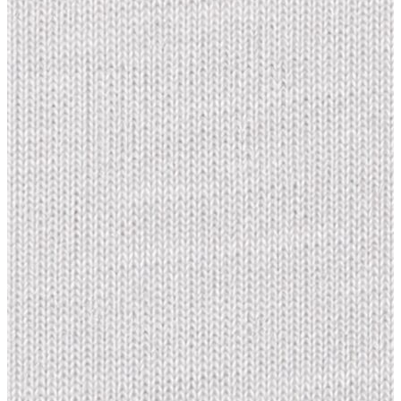
Yeni Sezon
Yeni Sezon
KADIN
KADIN
Jean Pantolon
Pantolon
Sweatshirt
Gömlek
Bluz