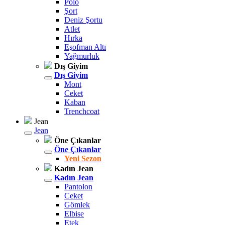
Polo
Şort
Deniz Şortu
Atlet
Hırka
Eşofman Altı
Yağmurluk
Dış Giyim
Dış Giyim
Mont
Ceket
Kaban
Trenchcoat
Jean
Jean
Öne Çıkanlar
Öne Çıkanlar
Yeni Sezon
Kadın Jean
Kadın Jean
Pantolon
Ceket
Gömlek
Elbise
Etek