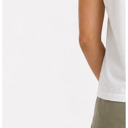
Erkek
Ceket
Kaban
Kazak
Pantolon
Sweatshirt
Gömlek
Polo
T-shirt
Atlet
Deniz Şortu
Eşofman Altı
Mont
Şort
Yelek