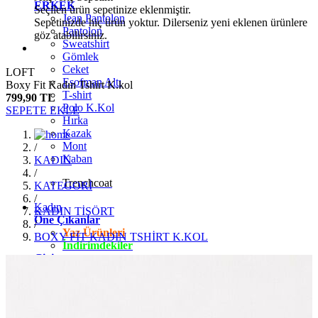
ERKEK
Seçilen ürün sepetinize eklenmiştir.
Jean Pantolon
Sepetinizde hiç ürün yoktur. Dilerseniz yeni eklenen ürünlere
Pantolon
göz atabilirsiniz.
Sweatshirt
Gömlek
Ceket
LOFT
Eşofman Altı
Boxy Fit Kadın Tshirt K.kol
T-shirt
799,90 TL
Polo K.Kol
SEPETE EKLE
Hırka
Kazak
Mont
/
Kaban
KADIN
/
Trenchcoat
KATEGORİ
/
Kadın
KADIN TİŞÖRT
Öne Çıkanlar
/
Yaz Ürünleri
BOXY FİT KADIN TSHİRT K.KOL
İndirimdekiler
Giyim
Jean Pantolon
Pantolon
Gömlek
T-shirt