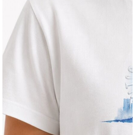
Jean
Öne Çıkanlar
Yeni Sezon
Kadın Jean
Pantolon
Ceket
Gömlek
Elbise
Etek
Erkek Jean
Pantolon
Ceket
Gömlek