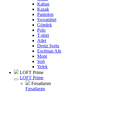
Kaban
Kazak
Pantolon
Sweatshirt
Gömlek
Polo
T-shirt
Atlet
Deniz Şortu
Eşofman Altı
Mont
Şort
Yelek
LOFT Prime
LOFT Prime
Fırsatlarım
Fırsatlarım