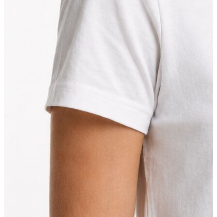
Jean
Öne Çıkanlar
Yeni Sezon
Kadın Jean
Pantolon
Ceket
Gömlek
Elbise
Etek
Erkek Jean
Pantolon
Ceket
Gömlek