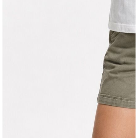
Erkek
Öne Çıkanlar
Yaz Ürünleri
İndirimdekiler
Online Özel Koleksiyon
Giyim
Jean Pantolon
Pantolon
Gömlek
Sweatshirt