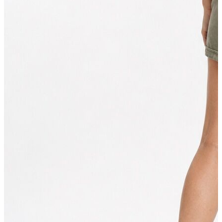
Erkek
Ceket
Kaban
Kazak
Pantolon
Sweatshirt
Gömlek
Polo
T-shirt
Atlet
Deniz Şortu
Eşofman Altı
Mont
Şort
Yelek