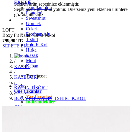
ERKEK
Seçilen ürün sepetinize eklenmiştir.
Jean Pantolon
Sepetinizde hiç ürün yoktur. Dilerseniz yeni eklenen ürünlere
Pantolon
göz atabilirsiniz.
Sweatshirt
Gömlek
Ceket
LOFT
Eşofman Altı
Boxy Fit Kadın Tshirt K.kol
T-shirt
799,90 TL
Polo K.Kol
SEPETE EKLE
Hırka
Kazak
Mont
/
Kaban
KADIN
/
Trenchcoat
KATEGORİ
/
Kadın
KADIN TİŞÖRT
Öne Çıkanlar
/
Yaz Ürünleri
BOXY FİT KADIN TSHİRT K.KOL
İndirimdekiler
Giyim
Jean Pantolon
Pantolon
Gömlek
T-shirt