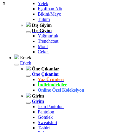
X
Yelek
Eşofman Altı
Bikini/Mayo
Tulum
Dış Giyim
Dış Giyim
Yağmurluk
Trenchcoat
Mont
Ceket
Erkek
Erkek
Öne Çıkanlar
Öne Çıkanlar
Yaz Ürünleri
İndirimdekiler
Online Özel Koleksiyon
Giyim
Giyim
Jean Pantolon
Pantolon
Gömlek
Sweatshirt
T-shirt