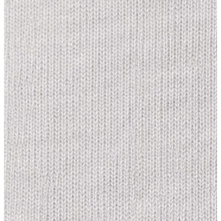
Yeni Sezon
Yeni Sezon
KADIN
KADIN
Jean Pantolon
Pantolon
Sweatshirt
Gömlek
Bluz