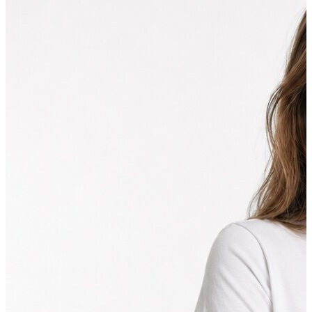
Polo T-shirt
Bluz
Etek
Elbise
Şort
Kapri
Atlet
Top
Sweatshirt
Kazak
Yelek
Eşofman Altı
Bikini/Mayo
Tulum
Dış Giyim
Yağmurluk
Trenchcoat
Mont
Ceket