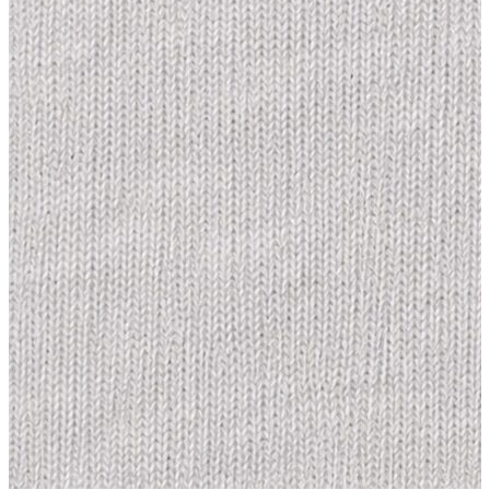
Trenchcoat
Kadın
Kadın
Öne Çıkanlar
Öne Çıkanlar
Yaz Ürünleri
İndirimdekiler
Giyim
Giyim
Jean Pantolon
Pantolon
Gömlek
T-shirt
Polo T-shirt
Bluz
Etek
Elbise
Şort
Kapri
Atlet
Top
Sweatshirt
Kazak