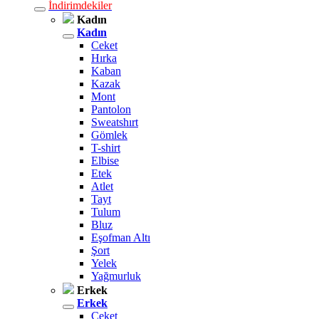
İndirimdekiler
Kadın
Kadın
Ceket
Hırka
Kaban
Kazak
Mont
Pantolon
Sweatshırt
Gömlek
T-shirt
Elbise
Etek
Atlet
Tayt
Tulum
Bluz
Eşofman Altı
Şort
Yelek
Yağmurluk
Erkek
Erkek
Ceket