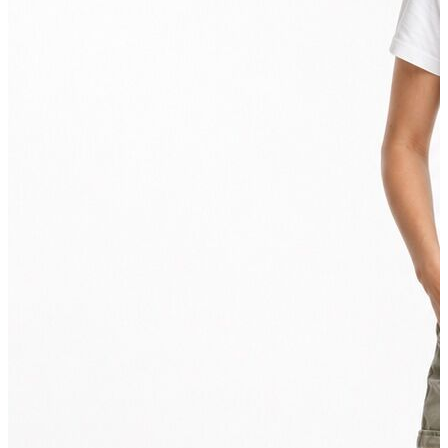
Aksesuar
Kadın Aksesuar
Çorap
Bere
Eldiven
Kemer
Parfüm