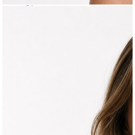
T-shirt
Polo
Şort
Deniz Şortu
Atlet
Hırka
Eşofman Altı
Yağmurluk
Dış Giyim
Mont
Ceket
Kaban
Trenchcoat