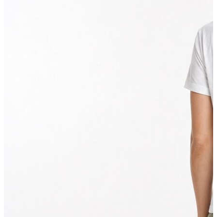
İndirimdekiler
Kadın
Ceket
Hırka
Kaban
Kazak
Mont
Pantolon
Sweatshırt
Gömlek
T-shirt
Elbise
Etek
Atlet
Tayt
Tulum
Bluz
Eşofman Altı
Şort
Yelek
Yağmurluk