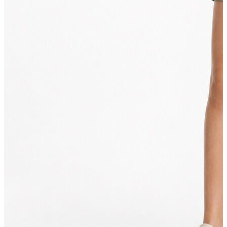
Erkek Aksesuar
Boxer
Çorap
Kemer
Atkı
Cüzdan
Parfüm
Şapka