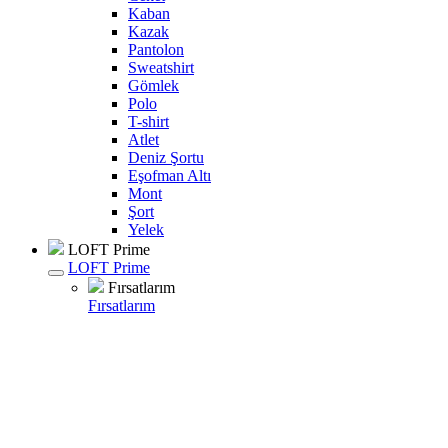
Kaban
Kazak
Pantolon
Sweatshirt
Gömlek
Polo
T-shirt
Atlet
Deniz Şortu
Eşofman Altı
Mont
Şort
Yelek
LOFT Prime
LOFT Prime
Fırsatlarım
Fırsatlarım