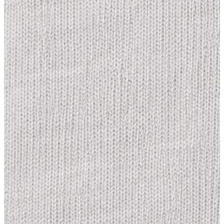
Atlet
Elbise
Eşofman Altı
Mont
Kazak
Yelek
Yağmurluk
Trenchcoat
Kaban
ERKEK
ERKEK
Jean Pantolon
Pantolon
Sweatshirt
Gömlek
Ceket
Eşofman Altı
T-shirt
Polo K.Kol
Hırka
Kazak
Mont
Kaban