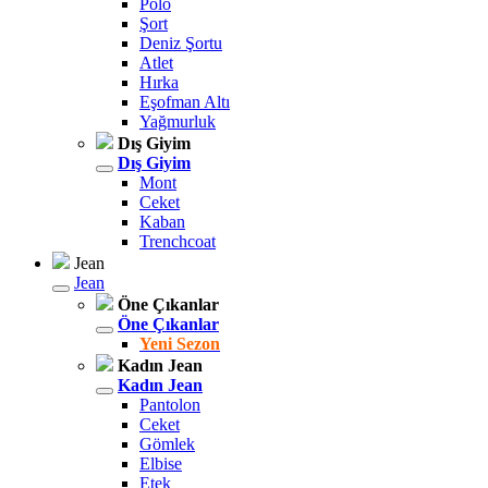
Polo
Şort
Deniz Şortu
Atlet
Hırka
Eşofman Altı
Yağmurluk
Dış Giyim
Dış Giyim
Mont
Ceket
Kaban
Trenchcoat
Jean
Jean
Öne Çıkanlar
Öne Çıkanlar
Yeni Sezon
Kadın Jean
Kadın Jean
Pantolon
Ceket
Gömlek
Elbise
Etek