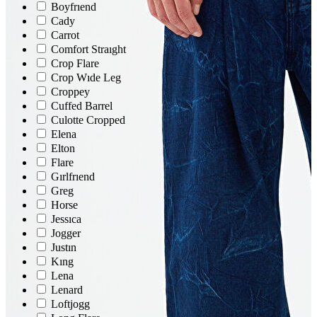
Boyfrıend
Cady
Carrot
Comfort Straıght
Crop Flare
Crop Wıde Leg
Croppey
Cuffed Barrel
Culotte Cropped
Elena
Elton
Flare
Gırlfrıend
Greg
Horse
Yeni Sezon
Jessıca
Yeni Sezon
Jogger
KADIN
KADIN
Justın
Jean Pantolon
Kıng
Pantolon
Lena
Sweatshirt
Lenard
Gömlek
Loftjogg
Bluz