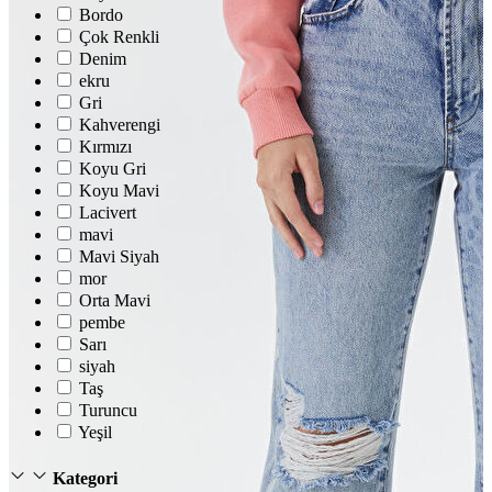
T-shirt
Bordo
Polo
Çok Renkli
Şort
Denim
Deniz Şortu
ekru
Atlet
Gri
Hırka
Eşofman Altı
Kahverengi
Yağmurluk
Kırmızı
Dış Giyim
Koyu Gri
Mont
Koyu Mavi
Ceket
Lacivert
Kaban
mavi
Trenchcoat
Mavi Siyah
mor
Orta Mavi
pembe
Sarı
siyah
Taş
Turuncu
Yeşil
Kategori