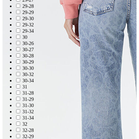
Erkek Aksesuar
29-28
Boxer
29-29
Çorap
Kemer
29-30
Atkı
29-32
Cüzdan
29-34
Parfüm
30
Şapka
30-26
30-27
30-28
30-29
30-30
30-32
30-34
31
31-28
31-29
31-30
31-32
31-34
32
32-28
32-29