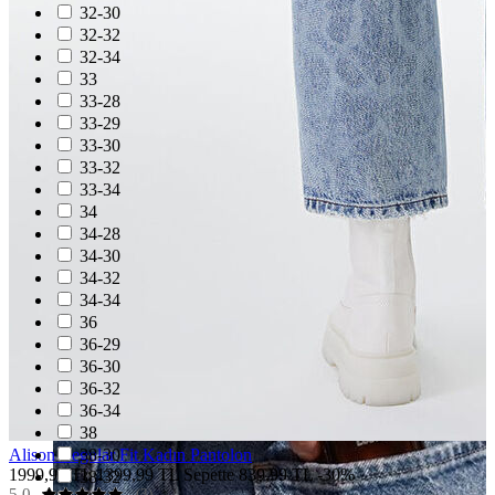
32-30
32-32
32-34
33
33-28
33-29
33-30
33-32
33-34
34
34-28
34-30
34-32
34-34
36
36-29
36-30
36-32
36-34
38
38-30
Alison Regular Fit Kadın Pantolon
1999,99 TL
1399,99 TL
Sepette 839,99 TL
-30%
38-32
5.0
(3)