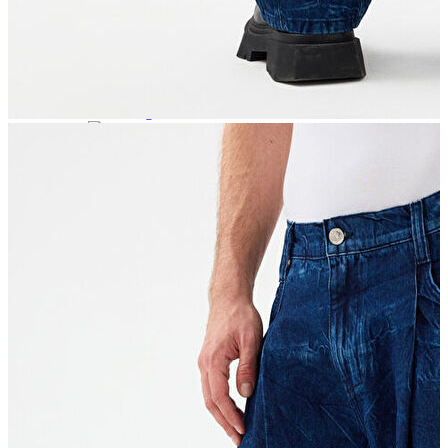
Polo
Şort
Deniz Şortu
Atlet
Hırka
Eşofman Altı
Yağmurluk
Dış Giyim
Dış Giyim
Mont
Ceket
Kaban
Trenchcoat
Jean
Jean
Öne Çıkanlar
Öne Çıkanlar
Yeni Sezon
Kadın Jean
Kadın Jean
Pantolon
Ceket
Gömlek
Elbise
Etek