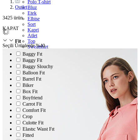
Polo T-shirt
Outlet
Bluz
Etek
3425
ürün
Elbise
Şort
KAPAT
Kapri
Atlet
Top
Fit
Seçili Ürünlerde %40
Sweatshirt
Kazak
Baggy Fıt
Yelek
Baggy Fit
Eşofman Altı
Baggy Slouchy
Bikini/Mayo
Balloon Fıt
Tulum
Barrel Fıt
Dış Giyim
Biker
Yağmurluk
Box Fit
Trenchcoat
Mont
Boyfriend
Ceket
Carrot Fit
Comfort Fit
Crop
Culotte Fit
Elastıc Waıst Fıt
Fitted