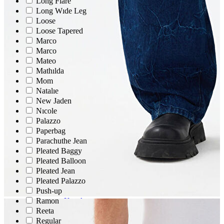
Long Flare
Atlet
Long Wıde Leg
Elbise
Loose
Eşofman Altı
Loose Tapered
Mont
Kazak
Marco
Yelek
Marco
Yağmurluk
Mateo
Mathılda
Trenchcoat
Mom
Natalıe
Kaban
New Jaden
ERKEK
Nıcole
ERKEK
Jean Pantolon
Palazzo
Pantolon
Paperbag
Sweatshirt
Parachuthe Jean
Gömlek
Pleated Baggy
Ceket
Pleated Balloon
Eşofman Altı
Pleated Jean
T-shirt
Pleated Palazzo
Polo K.Kol
Push-up
Hırka
Ramon
Kazak
Mont
Reeta
Kaban
Regular