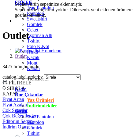
ERKEK
Seçilen ürün sepetinize eklenmiştir.
Jean Pantolon
Sepetinizde hiç ürün yoktur. Dilerseniz yeni eklenen ürünlere
Pantolon
göz atabilirsiniz.
Sweatshirt
Gömlek
Ceket
Outlet
Eşofman Altı
T-shirt
Polo K.Kol
Hırka
Outlet
Kazak
Mont
3425
ürün bulundu
Kaban
catalog.label.orderby
Trenchcoat
FİLTRELE
SIRALA
Kadın
KAPAT
Öne Çıkanlar
Fiyat Artan
Yaz Ürünleri
Fiyat Azalan
İndirimdekiler
Çok Satanlar
Giyim
Çok Beğenilenler
Jean Pantolon
Editörün Seçimi
Pantolon
İndirim Oranı
Gömlek
T-shirt