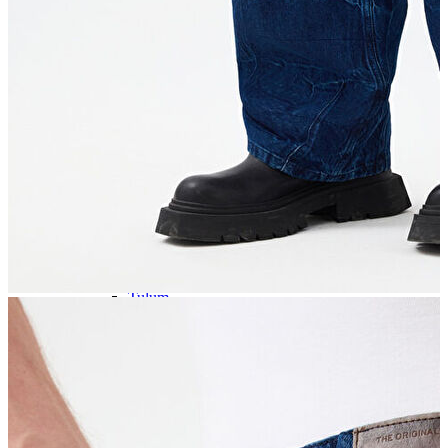
İndirimdekiler
Kadın
Kadın
Ceket
Hırka
Kaban
Kazak
Mont
Pantolon
Sweatshırt
Gömlek
T-shirt
Elbise
Etek
Atlet
Tayt
Tulum
Bluz
Eşofman Altı
Şort
Yelek
Yağmurluk
Erkek
Erkek
Ceket