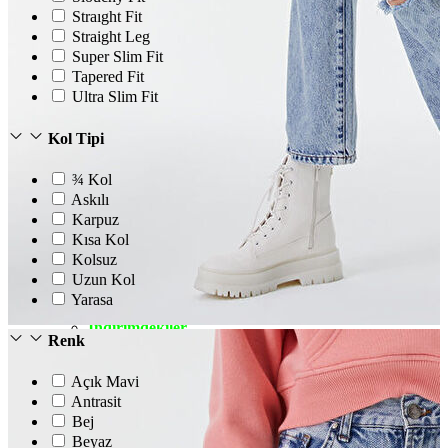
Straıght Fit
Straight Leg
Super Slim Fit
Tapered Fit
Ultra Slim Fit
Kol Tipi
¾ Kol
Askılı
Karpuz
Kısa Kol
Kolsuz
Erkek
Uzun Kol
Öne Çıkanlar
Yarasa
Yaz Ürünleri
İndirimdekiler
Renk
Online Özel Koleksiyon
Giyim
Jean Pantolon
Açık Mavi
Pantolon
Antrasit
Gömlek
Bej
Sweatshirt
Beyaz