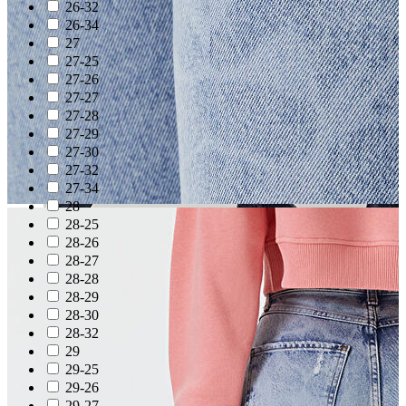
26-32
26-34
27
27-25
27-26
27-27
27-28
27-29
27-30
27-32
27-34
28
28-25
28-26
28-27
28-28
Aksesuar
28-29
Kadın Aksesuar
28-30
Çorap
28-32
Bere
29
Eldiven
29-25
Kemer
29-26
Parfüm
29-27