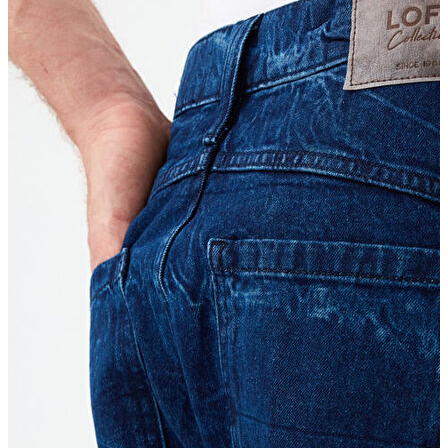
Kaban
Kazak
Pantolon
Sweatshirt
Gömlek
Polo
T-shirt
Atlet
Deniz Şortu
Eşofman Altı
Mont
Şort
Yelek
LOFT Prime
LOFT Prime
Fırsatlarım
Fırsatlarım