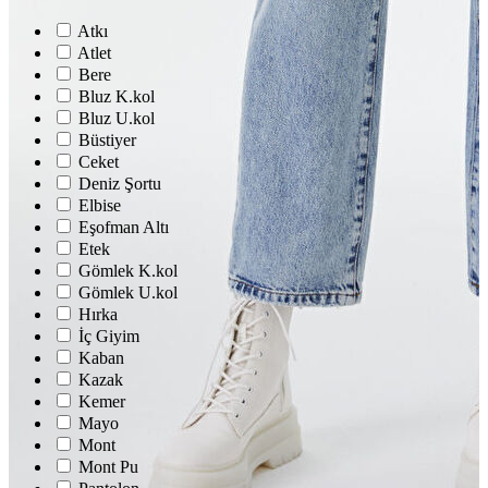
Atkı
Atlet
Bere
Bluz K.kol
Bluz U.kol
Büstiyer
Ceket
Deniz Şortu
Elbise
Eşofman Altı
Etek
Gömlek K.kol
Gömlek U.kol
Hırka
İç Giyim
Kaban
Kazak
Kemer
Mayo
Mont
Mont Pu