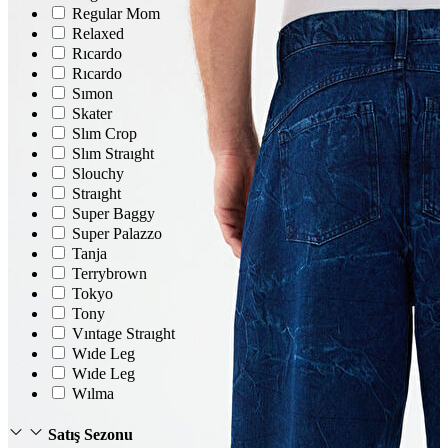
Regular Mom
Trenchcoat
Relaxed
Rıcardo
Kadın
Rıcardo
Kadın
Sımon
Öne Çıkanlar
Skater
Öne Çıkanlar
Slım Crop
Yaz Ürünleri
İndirimdekiler
Slım Straıght
Giyim
Slouchy
Giyim
Straıght
Jean Pantolon
Super Baggy
Pantolon
Super Palazzo
Gömlek
Tanja
T-shirt
Terrybrown
Polo T-shirt
Tokyo
Bluz
Tony
Etek
Vıntage Straıght
Elbise
Şort
Wıde Leg
Kapri
Wıde Leg
Atlet
Wılma
Top
Sweatshirt
Satış Sezonu
Kazak