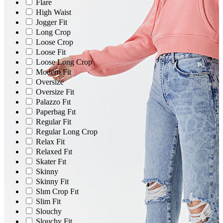
Flare
High Waist
Jogger Fit
Long Crop
Loose Crop
Loose Fit
Loose Long Crop
Modern Fit
Oversize
Oversize Fit
Palazzo Fıt
Paperbag Fıt
Regular Fit
Regular Long Crop
Relax Fit
Relaxed Fıt
Skater Fıt
Skinny
Skinny Fit
Slım Crop Fıt
Slim Fit
Slouchy
Slouchy Fit