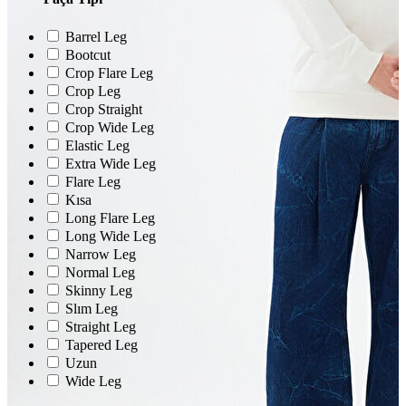
Erkek
Ceket
Kaban
Barrel Leg
Kazak
Bootcut
Pantolon
Crop Flare Leg
Sweatshirt
Crop Leg
Gömlek
Crop Straight
Polo
Crop Wide Leg
T-shirt
Elastic Leg
Atlet
Extra Wide Leg
Deniz Şortu
Flare Leg
Eşofman Altı
Mont
Kısa
Şort
Long Flare Leg
Yelek
Long Wide Leg
Narrow Leg
Normal Leg
Skinny Leg
Slım Leg
Straight Leg
Tapered Leg
Uzun
Wide Leg