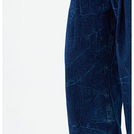
Erkek Jean
Erkek Jean
Pantolon
Ceket
Gömlek
Aksesuar
Aksesuar
Kadın Aksesuar
Kadın Aksesuar
Çorap
Bere
Eldiven
Kemer
Parfüm
Erkek Aksesuar
Erkek Aksesuar
Boxer
Çorap
Kemer
Atkı
Cüzdan
Parfüm
Şapka
İndirimdekiler