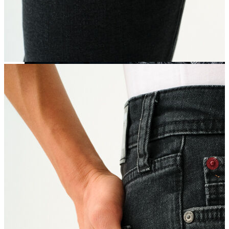
Yeni Sezon
Yeni Sezon
KADIN
KADIN
Jean Pantolon
Pantolon
Sweatshirt
Gömlek
Bluz