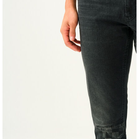
T-shirt
Polo
Şort
Deniz Şortu
Atlet
Hırka
Eşofman Altı
Yağmurluk
Dış Giyim
Mont
Ceket
Kaban
Trenchcoat