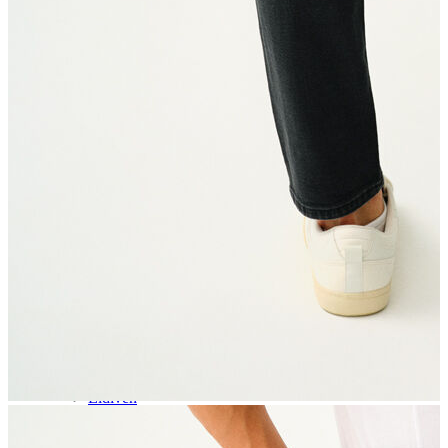
Aksesuar
Kadın Aksesuar
Çorap
Bere
Eldiven
Kemer
Parfüm