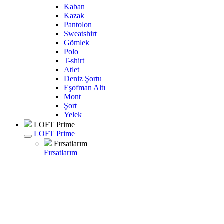
Kaban
Kazak
Pantolon
Sweatshirt
Gömlek
Polo
T-shirt
Atlet
Deniz Şortu
Eşofman Altı
Mont
Şort
Yelek
LOFT Prime
LOFT Prime
Fırsatlarım
Fırsatlarım