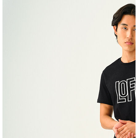
Polo T-shirt
Bluz
Etek
Elbise
Şort
Kapri
Atlet
Top
Sweatshirt
Kazak
Yelek
Eşofman Altı
Bikini/Mayo
Tulum
Dış Giyim
Yağmurluk
Trenchcoat
Mont
Ceket