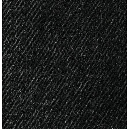
Yelek
Eşofman Altı
Bikini/Mayo
Tulum
Dış Giyim
Dış Giyim
Yağmurluk
Trenchcoat
Mont
Ceket
Erkek
Erkek
Öne Çıkanlar
Öne Çıkanlar
Yaz Ürünleri
İndirimdekiler
Online Özel Koleksiyon
Giyim
Giyim
Jean Pantolon
Pantolon
Gömlek
Sweatshirt
T-shirt