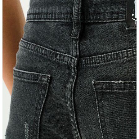
Erkek
Ceket
Kaban
Kazak
Pantolon
Sweatshirt
Gömlek
Polo
T-shirt
Atlet
Deniz Şortu
Eşofman Altı
Mont
Şort
Yelek