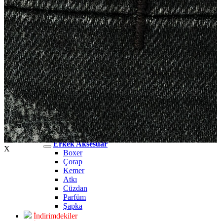
Erkek Jean
Erkek Jean
Pantolon
Ceket
Gömlek
Aksesuar
Aksesuar
Kadın Aksesuar
Kadın Aksesuar
Çorap
Bere
Eldiven
Kemer
Parfüm
Erkek Aksesuar
Erkek Aksesuar
X
Boxer
Çorap
Kemer
Atkı
Cüzdan
Parfüm
Şapka
İndirimdekiler