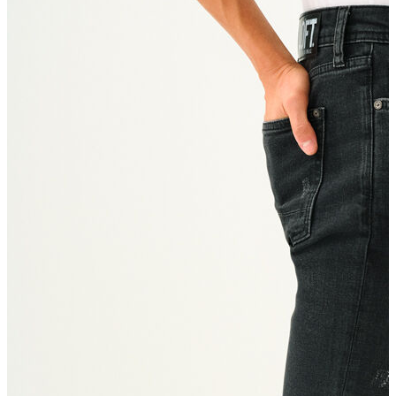
Erkek Aksesuar
Boxer
Çorap
Kemer
Atkı
Cüzdan
Parfüm
Şapka