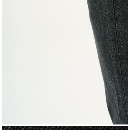
Trenchcoat
Kadın
Kadın
Öne Çıkanlar
Öne Çıkanlar
Yaz Ürünleri
İndirimdekiler
Giyim
Giyim
Jean Pantolon
Pantolon
Gömlek
T-shirt
Polo T-shirt
Bluz
Etek
Elbise
Şort
Kapri
Atlet
Top
Sweatshirt
Kazak