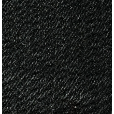
Polo
Şort
Deniz Şortu
Atlet
Hırka
Eşofman Altı
Yağmurluk
Dış Giyim
Dış Giyim
Mont
Ceket
Kaban
Trenchcoat
Jean
Jean
Öne Çıkanlar
Öne Çıkanlar
Yeni Sezon
Kadın Jean
Kadın Jean
Pantolon
Ceket
Gömlek
Elbise
Etek