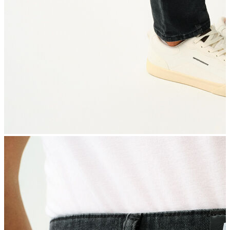
İndirimdekiler
Kadın
Ceket
Hırka
Kaban
Kazak
Mont
Pantolon
Sweatshırt
Gömlek
T-shirt
Elbise
Etek
Atlet
Tayt
Tulum
Bluz
Eşofman Altı
Şort
Yelek
Yağmurluk