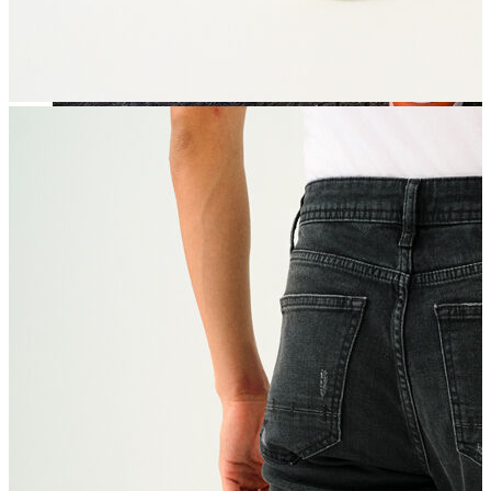
Jean
Öne Çıkanlar
Yeni Sezon
Kadın Jean
Pantolon
Ceket
Gömlek
Elbise
Etek
Erkek Jean
Pantolon
Ceket
Gömlek