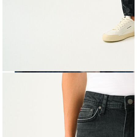
Erkek
Öne Çıkanlar
Yaz Ürünleri
İndirimdekiler
Online Özel Koleksiyon
Giyim
Jean Pantolon
Pantolon
Gömlek
Sweatshirt