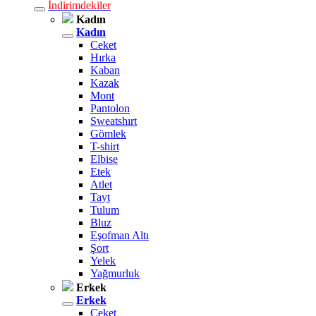
İndirimdekiler
Kadın
Kadın
Ceket
Hırka
Kaban
Kazak
Mont
Pantolon
Sweatshırt
Gömlek
T-shirt
Elbise
Etek
Atlet
Tayt
Tulum
Bluz
Eşofman Altı
Şort
Yelek
Yağmurluk
Erkek
Erkek
Ceket