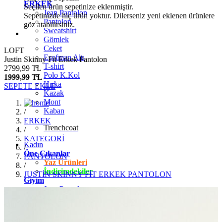
ERKEK
Seçilen ürün sepetinize eklenmiştir.
Jean Pantolon
Sepetinizde hiç ürün yoktur. Dilerseniz yeni eklenen ürünlere
Pantolon
göz atabilirsiniz.
Sweatshirt
Gömlek
Ceket
LOFT
Eşofman Altı
Justin Skinny Fit Erkek Pantolon
T-shirt
2799,99 TL
Polo K.Kol
1999,99 TL
Hırka
SEPETE EKLE
Kazak
Mont
Kaban
/
ERKEK
Trenchcoat
/
KATEGORİ
Kadın
/
Öne Çıkanlar
PANTOLON
Yaz Ürünleri
/
İndirimdekiler
JUSTİN SKİNNY FİT ERKEK PANTOLON
Giyim
Jean Pantolon
Pantolon
Gömlek
T-shirt