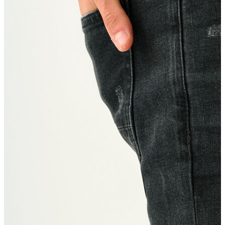
Atlet
Elbise
Eşofman Altı
Mont
Kazak
Yelek
Yağmurluk
Trenchcoat
Kaban
ERKEK
ERKEK
Jean Pantolon
Pantolon
Sweatshirt
Gömlek
Ceket
Eşofman Altı
T-shirt
Polo K.Kol
Hırka
Kazak
Mont
Kaban