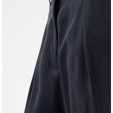
Erkek
Ceket
Kaban
Kazak
Pantolon
Sweatshirt
Gömlek
Polo
T-shirt
Atlet
Deniz Şortu
Eşofman Altı
Mont
Şort
Yelek