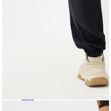
Aksesuar
Kadın Aksesuar
Çorap
Bere
Eldiven
Kemer
Parfüm