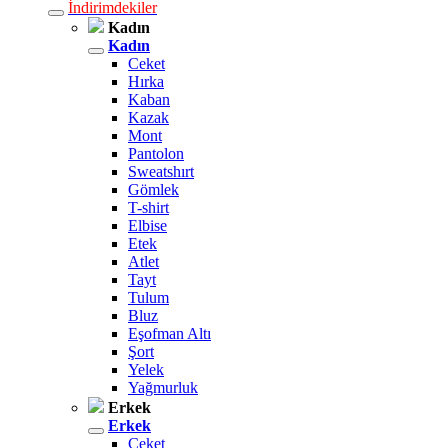
İndirimdekiler
Kadın
Kadın
Ceket
Hırka
Kaban
Kazak
Mont
Pantolon
Sweatshırt
Gömlek
T-shirt
Elbise
Etek
Atlet
Tayt
Tulum
Bluz
Eşofman Altı
Şort
Yelek
Yağmurluk
Erkek
Erkek
Ceket