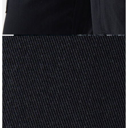
Yeni Sezon
Yeni Sezon
KADIN
KADIN
Jean Pantolon
Pantolon
Sweatshirt
Gömlek
Bluz