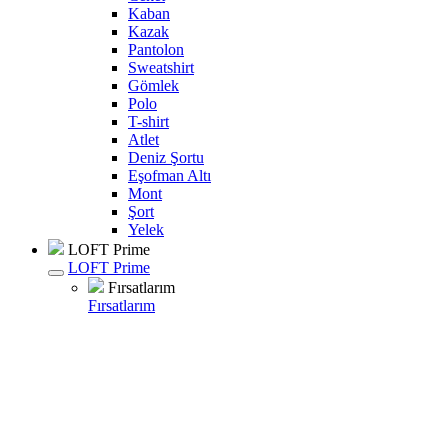
Kaban
Kazak
Pantolon
Sweatshirt
Gömlek
Polo
T-shirt
Atlet
Deniz Şortu
Eşofman Altı
Mont
Şort
Yelek
LOFT Prime
LOFT Prime
Fırsatlarım
Fırsatlarım