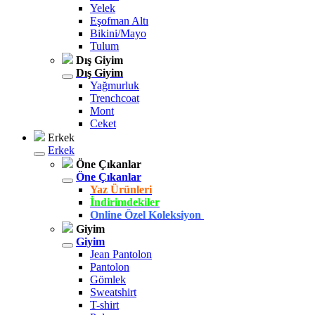
Yelek
Eşofman Altı
Bikini/Mayo
Tulum
Dış Giyim
Dış Giyim
Yağmurluk
Trenchcoat
Mont
Ceket
Erkek
Erkek
Öne Çıkanlar
Öne Çıkanlar
Yaz Ürünleri
İndirimdekiler
Online Özel Koleksiyon
Giyim
Giyim
Jean Pantolon
Pantolon
Gömlek
Sweatshirt
T-shirt