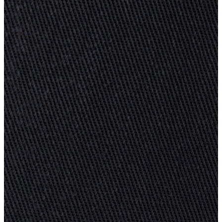
Atlet
Elbise
Eşofman Altı
Mont
Kazak
Yelek
Yağmurluk
Trenchcoat
Kaban
ERKEK
ERKEK
Jean Pantolon
Pantolon
Sweatshirt
Gömlek
Ceket
Eşofman Altı
T-shirt
Polo K.Kol
Hırka
Kazak
Mont
Kaban