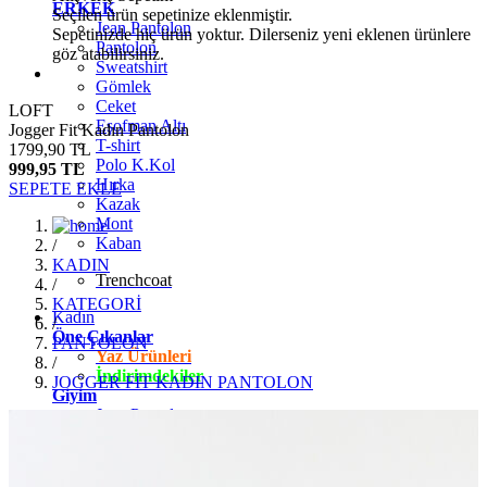
ERKEK
Seçilen ürün sepetinize eklenmiştir.
Jean Pantolon
Sepetinizde hiç ürün yoktur. Dilerseniz yeni eklenen ürünlere
Pantolon
göz atabilirsiniz.
Sweatshirt
Gömlek
Ceket
LOFT
Eşofman Altı
Jogger Fit Kadın Pantolon
T-shirt
1799,90 TL
Polo K.Kol
999,95 TL
Hırka
SEPETE EKLE
Kazak
Mont
Kaban
/
KADIN
Trenchcoat
/
KATEGORİ
Kadın
/
Öne Çıkanlar
PANTOLON
Yaz Ürünleri
/
İndirimdekiler
JOGGER FİT KADIN PANTOLON
Giyim
Jean Pantolon
Pantolon
Gömlek
T-shirt