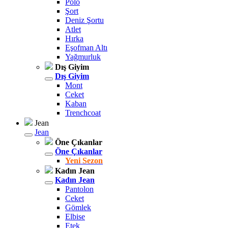
Polo
Şort
Deniz Şortu
Atlet
Hırka
Eşofman Altı
Yağmurluk
Dış Giyim
Dış Giyim
Mont
Ceket
Kaban
Trenchcoat
Jean
Jean
Öne Çıkanlar
Öne Çıkanlar
Yeni Sezon
Kadın Jean
Kadın Jean
Pantolon
Ceket
Gömlek
Elbise
Etek