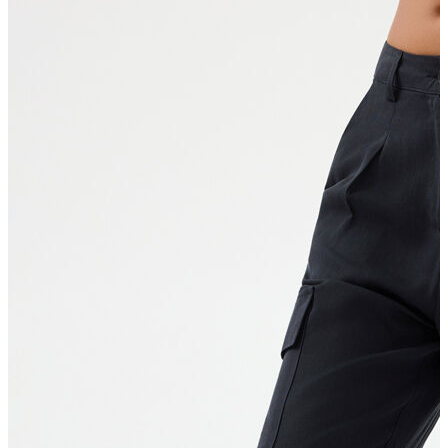
Erkek Aksesuar
Boxer
Çorap
Kemer
Atkı
Cüzdan
Parfüm
Şapka