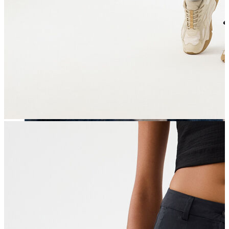
Erkek
Öne Çıkanlar
Yaz Ürünleri
İndirimdekiler
Online Özel Koleksiyon
Giyim
Jean Pantolon
Pantolon
Gömlek
Sweatshirt