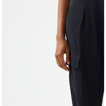
T-shirt
Polo
Şort
Deniz Şortu
Atlet
Hırka
Eşofman Altı
Yağmurluk
Dış Giyim
Mont
Ceket
Kaban
Trenchcoat