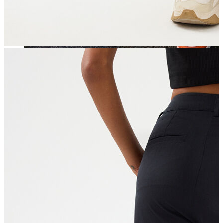
Jean
Öne Çıkanlar
Yeni Sezon
Kadın Jean
Pantolon
Ceket
Gömlek
Elbise
Etek
Erkek Jean
Pantolon
Ceket
Gömlek