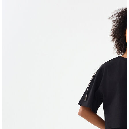
Polo T-shirt
Bluz
Etek
Elbise
Şort
Kapri
Atlet
Top
Sweatshirt
Kazak
Yelek
Eşofman Altı
Bikini/Mayo
Tulum
Dış Giyim
Yağmurluk
Trenchcoat
Mont
Ceket