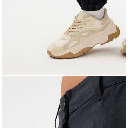
İndirimdekiler
Kadın
Ceket
Hırka
Kaban
Kazak
Mont
Pantolon
Sweatshırt
Gömlek
T-shirt
Elbise
Etek
Atlet
Tayt
Tulum
Bluz
Eşofman Altı
Şort
Yelek
Yağmurluk