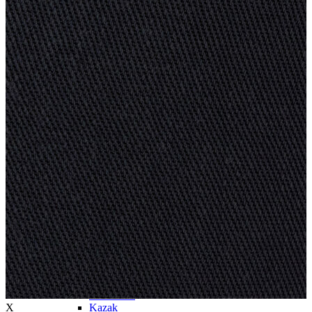
Trenchcoat
Kadın
Kadın
Öne Çıkanlar
Öne Çıkanlar
Yaz Ürünleri
İndirimdekiler
Giyim
Giyim
Jean Pantolon
Pantolon
Gömlek
T-shirt
Polo T-shirt
Bluz
Etek
Elbise
Şort
Kapri
Atlet
Top
Sweatshirt
X
Kazak