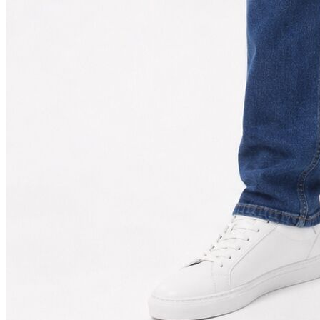
Jean
Öne Çıkanlar
Yeni Sezon
Kadın Jean
Pantolon
Ceket
Gömlek
Elbise
Etek
Erkek Jean
Pantolon
Ceket
Gömlek