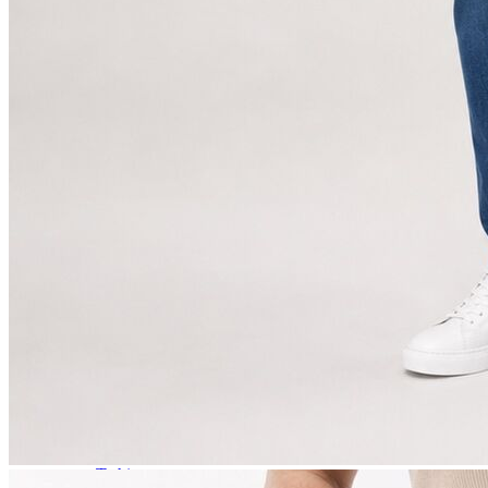
Erkek
Öne Çıkanlar
Yaz Ürünleri
İndirimdekiler
Online Özel Koleksiyon
Giyim
Jean Pantolon
Pantolon
Gömlek
Sweatshirt
T-shirt