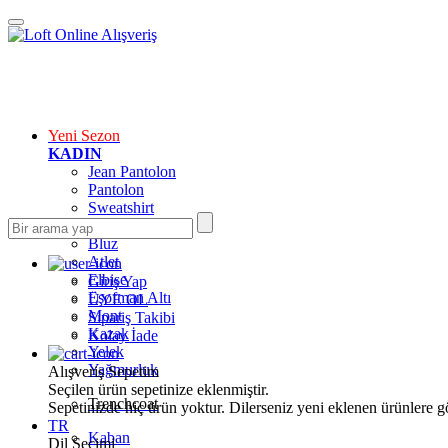
Yeni Sezon
KADIN
Jean Pantolon
Pantolon
Sweatshirt
Gömlek
Bluz
Atlet
Elbise
Giriş Yap
Eşofman Altı
ÜYE OL
Mont
Sipariş Takibi
Kazak
Kolay İade
Yelek
Yağmurluk
Alışveriş Sepetim
Seçilen ürün sepetinize eklenmiştir.
Trenchcoat
Sepetinizde hiç ürün yoktur. Dilerseniz yeni eklenen ürünlere göz
TR
Kaban
Dil Seçimi