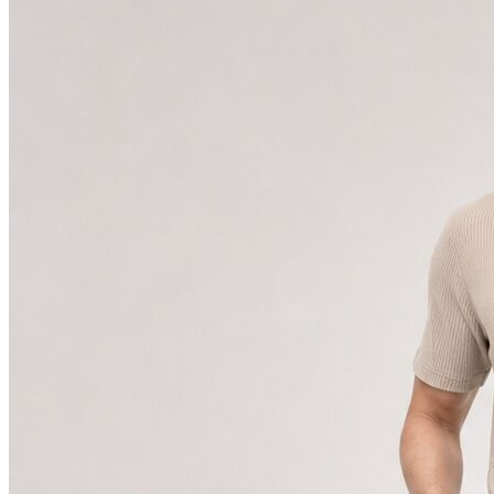
Polo T-shirt
Bluz
Etek
Elbise
Şort
Kapri
Atlet
Top
Sweatshirt
Kazak
Yelek
Eşofman Altı
Bikini/Mayo
Tulum
Dış Giyim
Yağmurluk
Trenchcoat
Mont
Ceket