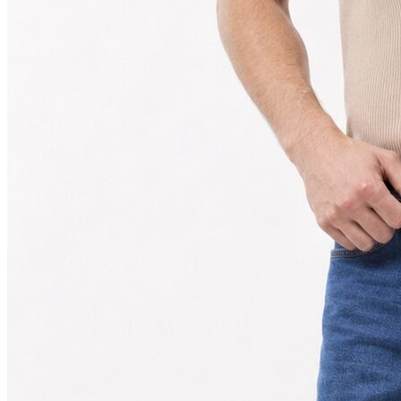
Polo
Şort
Deniz Şortu
Atlet
Hırka
Eşofman Altı
Yağmurluk
Dış Giyim
Mont
Ceket
Kaban
Trenchcoat