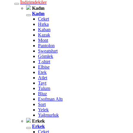
İndirimdekiler
Kadın
Kadın
Ceket
Hırka
Kaban
Kazak
Mont
Pantolon
Sweatshırt
Gömlek
T-shirt
Elbise
Etek
Atlet
Tayt
Tulum
Bluz
Eşofman Altı
Şort
Yelek
Yağmurluk
Erkek
Erkek
Ceket