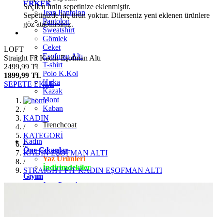
ERKEK
Seçilen ürün sepetinize eklenmiştir.
Jean Pantolon
Sepetinizde hiç ürün yoktur. Dilerseniz yeni eklenen ürünlere
Pantolon
göz atabilirsiniz.
Sweatshirt
Gömlek
Ceket
LOFT
Eşofman Altı
Straight Fit Kadın Eşofman Altı
T-shirt
2499,99 TL
Polo K.Kol
1899,99 TL
Hırka
SEPETE EKLE
Kazak
Mont
Kaban
/
KADIN
Trenchcoat
/
KATEGORİ
Kadın
/
Öne Çıkanlar
KADIN EŞOFMAN ALTI
Yaz Ürünleri
/
İndirimdekiler
STRAİGHT FİT KADIN EŞOFMAN ALTI
Giyim
Jean Pantolon
Pantolon
Gömlek
T-shirt