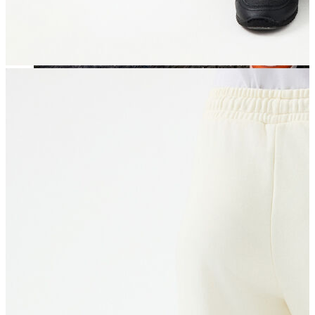
Jean
Öne Çıkanlar
Yeni Sezon
Kadın Jean
Pantolon
Ceket
Gömlek
Elbise
Etek
Erkek Jean
Pantolon
Ceket
Gömlek