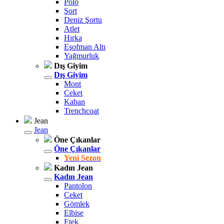
Polo
Şort
Deniz Şortu
Atlet
Hırka
Eşofman Altı
Yağmurluk
Dış Giyim
Dış Giyim
Mont
Ceket
Kaban
Trenchcoat
Jean
Jean
Öne Çıkanlar
Öne Çıkanlar
Yeni Sezon
Kadın Jean
Kadın Jean
Pantolon
Ceket
Gömlek
Elbise
Etek