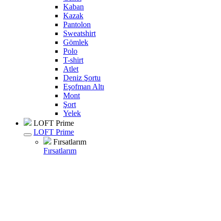
Kaban
Kazak
Pantolon
Sweatshirt
Gömlek
Polo
T-shirt
Atlet
Deniz Şortu
Eşofman Altı
Mont
Şort
Yelek
LOFT Prime
LOFT Prime
Fırsatlarım
Fırsatlarım