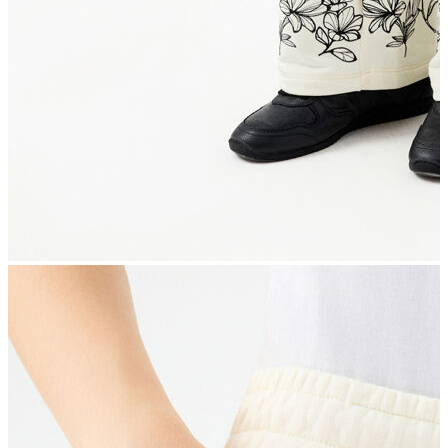
İndirimdekiler
Kadın
Ceket
Hırka
Kaban
Kazak
Mont
Pantolon
Sweatshırt
Gömlek
T-shirt
Elbise
Etek
Atlet
Tayt
Tulum
Bluz
Eşofman Altı
Şort
Yelek
Yağmurluk