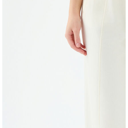
T-shirt
Polo
Şort
Deniz Şortu
Atlet
Hırka
Eşofman Altı
Yağmurluk
Dış Giyim
Mont
Ceket
Kaban
Trenchcoat