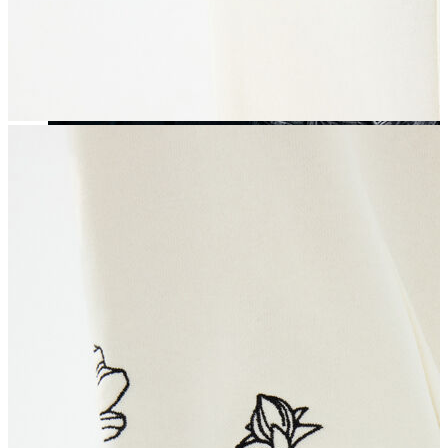
Yeni Sezon
Yeni Sezon
KADIN
KADIN
Jean Pantolon
Pantolon
Sweatshirt
Gömlek
Bluz