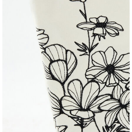
Atlet
Elbise
Eşofman Altı
Mont
Kazak
Yelek
Yağmurluk
Trenchcoat
Kaban
ERKEK
ERKEK
Jean Pantolon
Pantolon
Sweatshirt
Gömlek
Ceket
Eşofman Altı
T-shirt
Polo K.Kol
Hırka
Kazak
Mont
Kaban