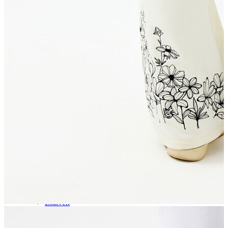
Aksesuar
Kadın Aksesuar
Çorap
Bere
Eldiven
Kemer
Parfüm