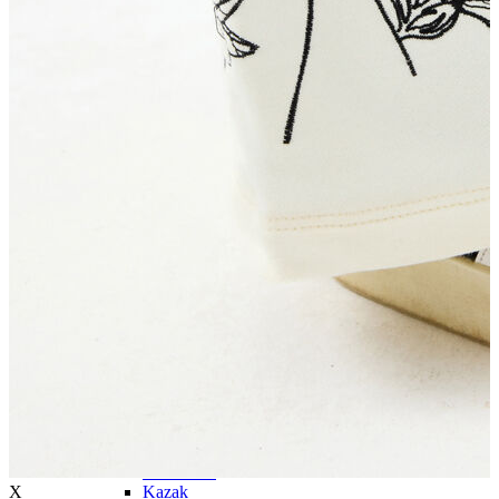
Trenchcoat
Kadın
Kadın
Öne Çıkanlar
Öne Çıkanlar
Yaz Ürünleri
İndirimdekiler
Giyim
Giyim
Jean Pantolon
Pantolon
Gömlek
T-shirt
Polo T-shirt
Bluz
Etek
Elbise
Şort
Kapri
Atlet
Top
Sweatshirt
X
Kazak