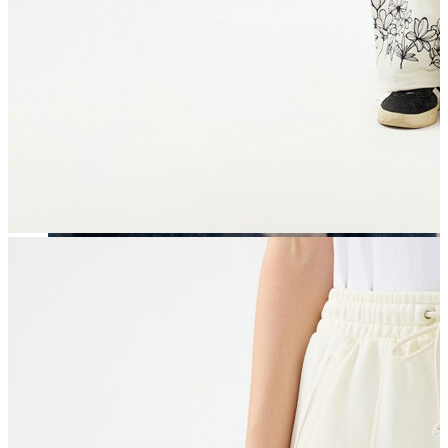
Erkek
Öne Çıkanlar
Yaz Ürünleri
İndirimdekiler
Online Özel Koleksiyon
Giyim
Jean Pantolon
Pantolon
Gömlek
Sweatshirt