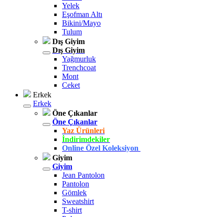
Yelek
Eşofman Altı
Bikini/Mayo
Tulum
Dış Giyim
Dış Giyim
Yağmurluk
Trenchcoat
Mont
Ceket
Erkek
Erkek
Öne Çıkanlar
Öne Çıkanlar
Yaz Ürünleri
İndirimdekiler
Online Özel Koleksiyon
Giyim
Giyim
Jean Pantolon
Pantolon
Gömlek
Sweatshirt
T-shirt