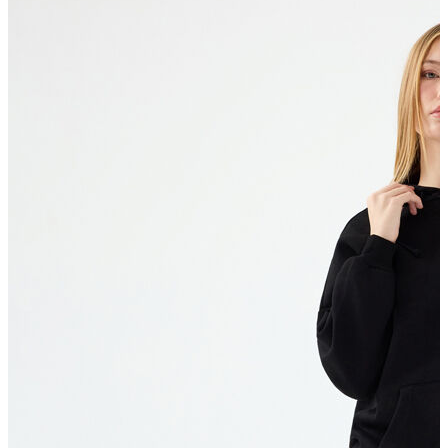
Polo T-shirt
Bluz
Etek
Elbise
Şort
Kapri
Atlet
Top
Sweatshirt
Kazak
Yelek
Eşofman Altı
Bikini/Mayo
Tulum
Dış Giyim
Yağmurluk
Trenchcoat
Mont
Ceket