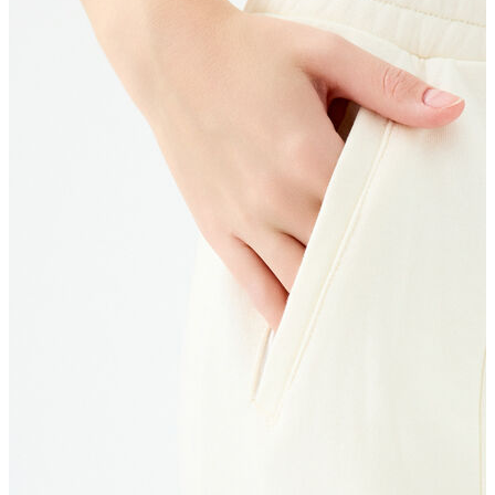
Erkek
Ceket
Kaban
Kazak
Pantolon
Sweatshirt
Gömlek
Polo
T-shirt
Atlet
Deniz Şortu
Eşofman Altı
Mont
Şort
Yelek