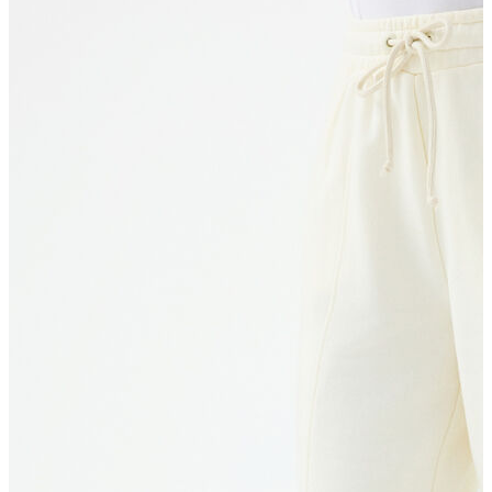
Erkek Aksesuar
Boxer
Çorap
Kemer
Atkı
Cüzdan
Parfüm
Şapka