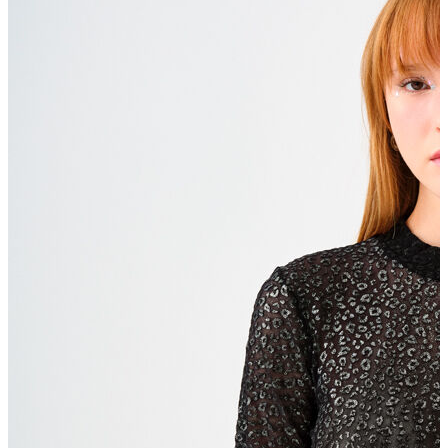
Polo T-shirt
Bluz
Etek
Elbise
Şort
Kapri
Atlet
Top
Sweatshirt
Kazak
Yelek
Eşofman Altı
Bikini/Mayo
Tulum
Dış Giyim
Yağmurluk
Trenchcoat
Mont
Ceket