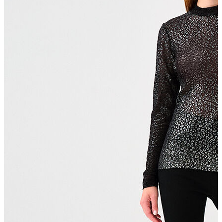
T-shirt
Polo
Şort
Deniz Şortu
Atlet
Hırka
Eşofman Altı
Yağmurluk
Dış Giyim
Mont
Ceket
Kaban
Trenchcoat