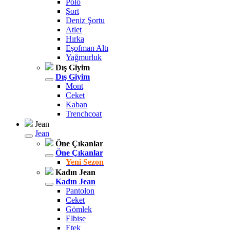
Polo
Şort
Deniz Şortu
Atlet
Hırka
Eşofman Altı
Yağmurluk
Dış Giyim
Dış Giyim
Mont
Ceket
Kaban
Trenchcoat
Jean
Jean
Öne Çıkanlar
Öne Çıkanlar
Yeni Sezon
Kadın Jean
Kadın Jean
Pantolon
Ceket
Gömlek
Elbise
Etek