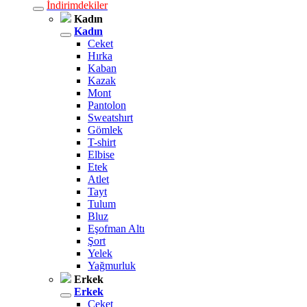
İndirimdekiler
Kadın
Kadın
Ceket
Hırka
Kaban
Kazak
Mont
Pantolon
Sweatshırt
Gömlek
T-shirt
Elbise
Etek
Atlet
Tayt
Tulum
Bluz
Eşofman Altı
Şort
Yelek
Yağmurluk
Erkek
Erkek
Ceket