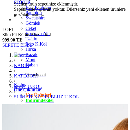
ERKEK
Seçilen ürün sepetinize eklenmiştir.
Jean Pantolon
Sepetinizde hiç ürün yoktur. Dilerseniz yeni eklenen ürünlere
Pantolon
göz atabilirsiniz.
Sweatshirt
Gömlek
Ceket
LOFT
Eşofman Altı
Slim Fit Kadın Bluz U.kol
T-shirt
999,90 TL
Polo K.Kol
SEPETE EKLE
Hırka
Kazak
Mont
/
Kaban
KADIN
/
Trenchcoat
KATEGORİ
/
Kadın
BLUZ U.KOL
Öne Çıkanlar
/
Yaz Ürünleri
SLİM FİT KADIN BLUZ U.KOL
İndirimdekiler
Giyim
Jean Pantolon
Pantolon
Gömlek
T-shirt