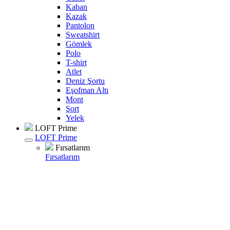
Kaban
Kazak
Pantolon
Sweatshirt
Gömlek
Polo
T-shirt
Atlet
Deniz Şortu
Eşofman Altı
Mont
Şort
Yelek
LOFT Prime
LOFT Prime
Fırsatlarım
Fırsatlarım