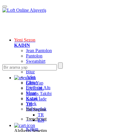
Yeni Sezon
KADIN
Jean Pantolon
Pantolon
Sweatshirt
Gömlek
Bluz
Atlet
Elbise
Giriş Yap
Eşofman Altı
ÜYE OL
Mont
Sipariş Takibi
Kazak
Kolay İade
Yelek
TR
Yağmurluk
Dil Seçimi
TR
Trenchcoat
EN
Kaban
Alışveriş Sepetim