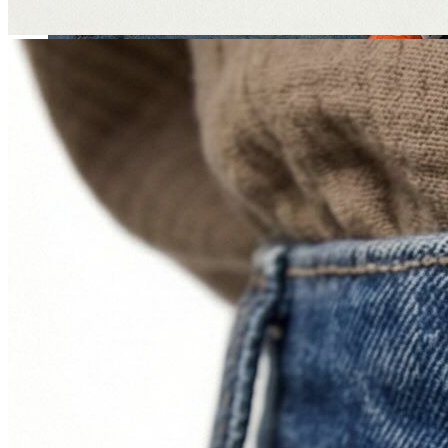
Jean
Öne Çıkanlar
Yeni Sezon
Kadın Jean
Pantolon
Ceket
Gömlek
Elbise
Etek
Erkek Jean
Pantolon
Ceket
Gömlek