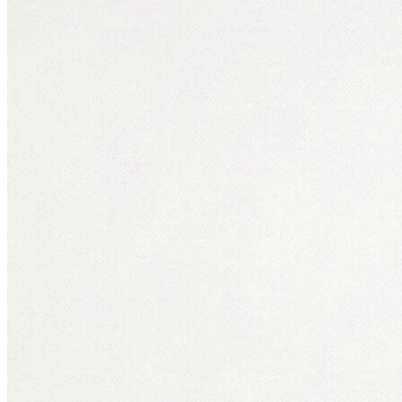
Polo
Şort
Deniz Şortu
Atlet
Hırka
Eşofman Altı
Yağmurluk
Dış Giyim
Mont
Ceket
Kaban
Trenchcoat