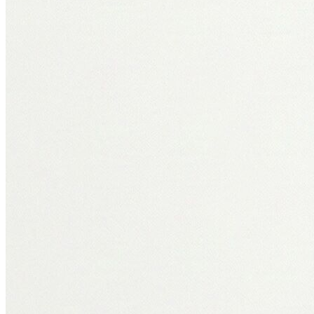
Erkek
Öne Çıkanlar
Yaz Ürünleri
İndirimdekiler
Online Özel Koleksiyon
Giyim
Jean Pantolon
Pantolon
Gömlek
Sweatshirt
T-shirt