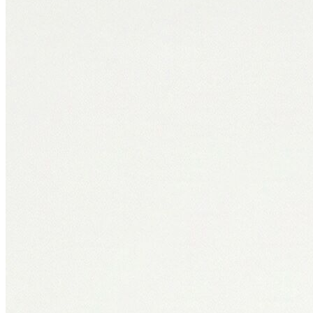
Polo T-shirt
Bluz
Etek
Elbise
Şort
Kapri
Atlet
Top
Sweatshirt
Kazak
Yelek
Eşofman Altı
Bikini/Mayo
Tulum
Dış Giyim
Yağmurluk
Trenchcoat
Mont
Ceket