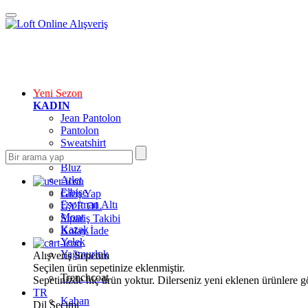
Yeni Sezon
KADIN
Jean Pantolon
Pantolon
Sweatshirt
Gömlek
Bluz
Atlet
Elbise
Giriş Yap
Eşofman Altı
ÜYE OL
Mont
Sipariş Takibi
Kazak
Kolay İade
Yelek
Yağmurluk
Alışveriş Sepetim
Seçilen ürün sepetinize eklenmiştir.
Trenchcoat
Sepetinizde hiç ürün yoktur. Dilerseniz yeni eklenen ürünlere göz
TR
Kaban
Dil Seçimi