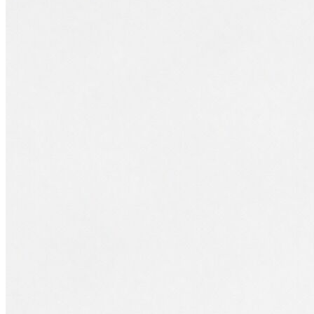
Polo T-shirt
Bluz
Etek
Elbise
Şort
Kapri
Atlet
Top
Sweatshirt
Kazak
Yelek
Eşofman Altı
Bikini/Mayo
Tulum
Dış Giyim
Yağmurluk
Trenchcoat
Mont
Ceket