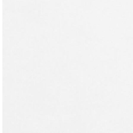
Polo
Şort
Deniz Şortu
Atlet
Hırka
Eşofman Altı
Yağmurluk
Dış Giyim
Mont
Ceket
Kaban
Trenchcoat