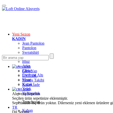
Yeni Sezon
KADIN
Jean Pantolon
Pantolon
Sweatshirt
Gömlek
Bluz
Atlet
Elbise
Giriş Yap
Eşofman Altı
ÜYE OL
Mont
Sipariş Takibi
Kazak
Kolay İade
Yelek
Yağmurluk
Alışveriş Sepetim
Seçilen ürün sepetinize eklenmiştir.
Trenchcoat
Sepetinizde hiç ürün yoktur. Dilerseniz yeni eklenen ürünlere göz
TR
Kaban
Dil Seçimi