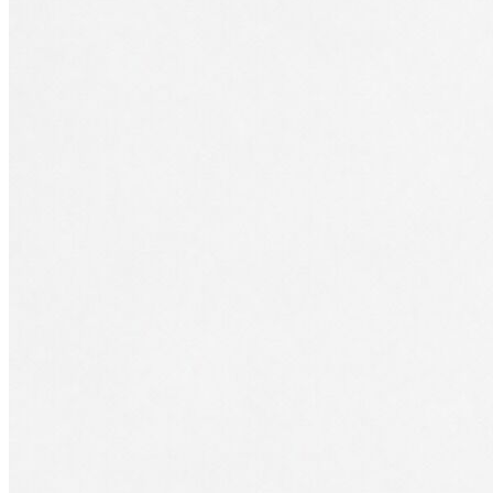
Erkek
Öne Çıkanlar
Yaz Ürünleri
İndirimdekiler
Online Özel Koleksiyon
Giyim
Jean Pantolon
Pantolon
Gömlek
Sweatshirt
T-shirt