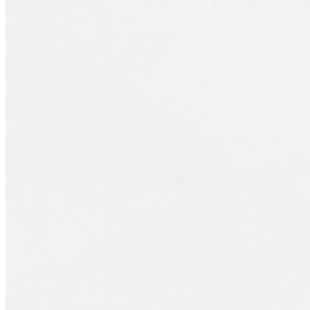
Jean
Öne Çıkanlar
Yeni Sezon
Kadın Jean
Pantolon
Ceket
Gömlek
Elbise
Etek
Erkek Jean
Pantolon
Ceket
Gömlek