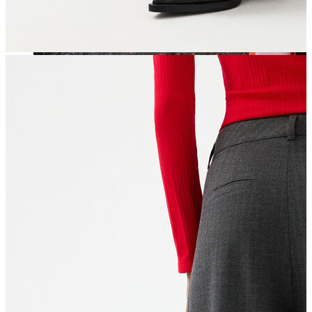
Jean
Öne Çıkanlar
Yeni Sezon
Kadın Jean
Pantolon
Ceket
Gömlek
Elbise
Etek
Erkek Jean
Pantolon
Ceket
Gömlek