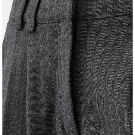
Erkek
Ceket
Kaban
Kazak
Pantolon
Sweatshirt
Gömlek
Polo
T-shirt
Atlet
Deniz Şortu
Eşofman Altı
Mont
Şort
Yelek