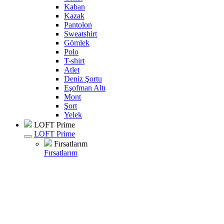
Kaban
Kazak
Pantolon
Sweatshirt
Gömlek
Polo
T-shirt
Atlet
Deniz Şortu
Eşofman Altı
Mont
Şort
Yelek
LOFT Prime
LOFT Prime
Fırsatlarım
Fırsatlarım