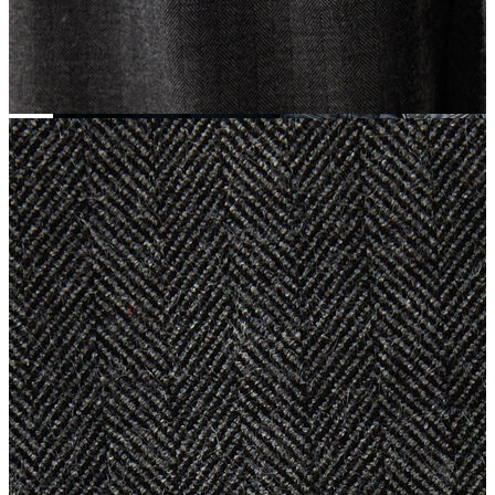
Yeni Sezon
Yeni Sezon
KADIN
KADIN
Jean Pantolon
Pantolon
Sweatshirt
Gömlek
Bluz