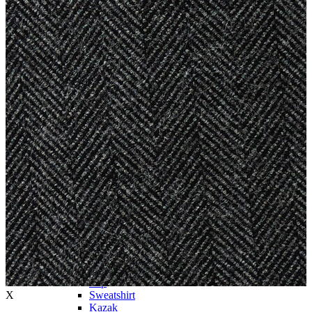
Trenchcoat
Kadın
Kadın
Öne Çıkanlar
Öne Çıkanlar
Yaz Ürünleri
İndirimdekiler
Giyim
Giyim
Jean Pantolon
Pantolon
Gömlek
T-shirt
Polo T-shirt
Bluz
Etek
Elbise
Şort
Kapri
Atlet
Top
X
Sweatshirt
Kazak