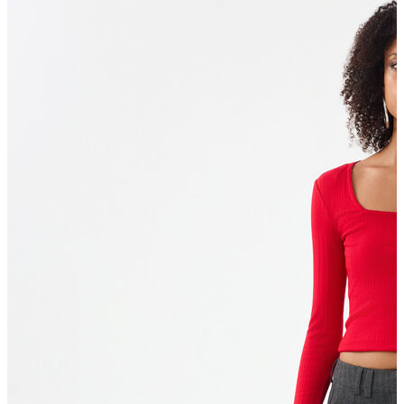
Polo T-shirt
Bluz
Etek
Elbise
Şort
Kapri
Atlet
Top
Sweatshirt
Kazak
Yelek
Eşofman Altı
Bikini/Mayo
Tulum
Dış Giyim
Yağmurluk
Trenchcoat
Mont
Ceket