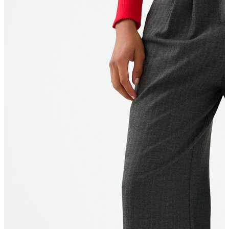
T-shirt
Polo
Şort
Deniz Şortu
Atlet
Hırka
Eşofman Altı
Yağmurluk
Dış Giyim
Mont
Ceket
Kaban
Trenchcoat