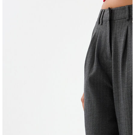
Erkek Aksesuar
Boxer
Çorap
Kemer
Atkı
Cüzdan
Parfüm
Şapka