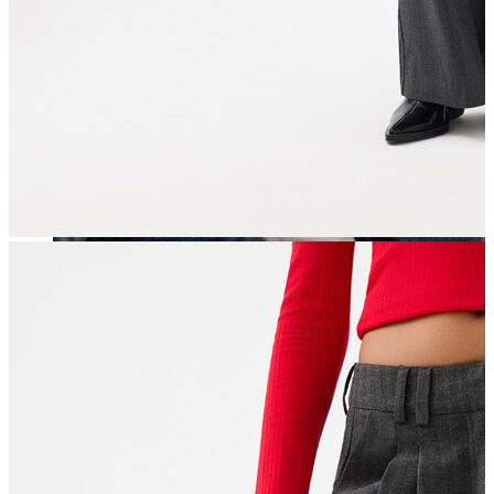
Erkek
Öne Çıkanlar
Yaz Ürünleri
İndirimdekiler
Online Özel Koleksiyon
Giyim
Jean Pantolon
Pantolon
Gömlek
Sweatshirt