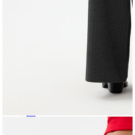
Aksesuar
Kadın Aksesuar
Çorap
Bere
Eldiven
Kemer
Parfüm