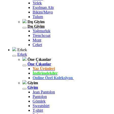
Yelek
Eşofman Altı
Bikini/Mayo
Tulum
Dış Giyim
Dış Giyim
Yağmurluk
Trenchcoat
Mont
Ceket
Erkek
Erkek
Öne Çıkanlar
Öne Çıkanlar
Yaz Ürünleri
İndirimdekiler
Online Özel Koleksiyon
Giyim
Giyim
Jean Pantolon
Pantolon
Gömlek
Sweatshirt
T-shirt