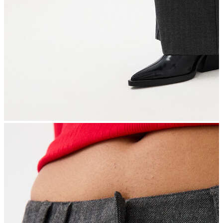
İndirimdekiler
Kadın
Ceket
Hırka
Kaban
Kazak
Mont
Pantolon
Sweatshırt
Gömlek
T-shirt
Elbise
Etek
Atlet
Tayt
Tulum
Bluz
Eşofman Altı
Şort
Yelek
Yağmurluk