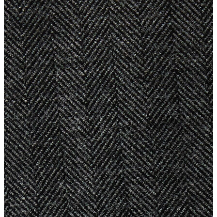
Atlet
Elbise
Eşofman Altı
Mont
Kazak
Yelek
Yağmurluk
Trenchcoat
Kaban
ERKEK
ERKEK
Jean Pantolon
Pantolon
Sweatshirt
Gömlek
Ceket
Eşofman Altı
T-shirt
Polo K.Kol
Hırka
Kazak
Mont
Kaban