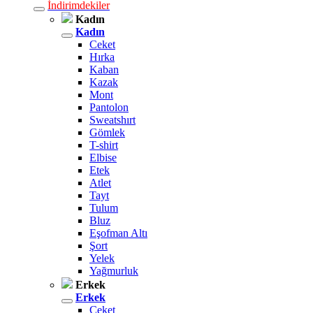
İndirimdekiler
Kadın
Kadın
Ceket
Hırka
Kaban
Kazak
Mont
Pantolon
Sweatshırt
Gömlek
T-shirt
Elbise
Etek
Atlet
Tayt
Tulum
Bluz
Eşofman Altı
Şort
Yelek
Yağmurluk
Erkek
Erkek
Ceket