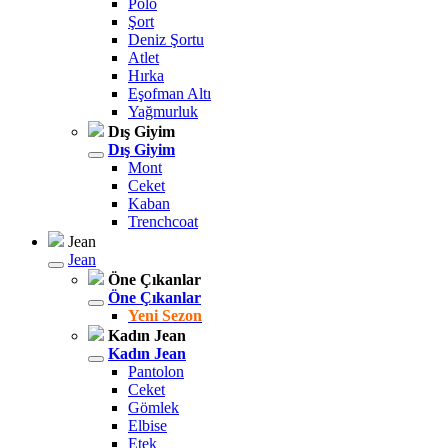
Polo
Şort
Deniz Şortu
Atlet
Hırka
Eşofman Altı
Yağmurluk
Dış Giyim
Dış Giyim
Mont
Ceket
Kaban
Trenchcoat
Jean
Jean
Öne Çıkanlar
Öne Çıkanlar
Yeni Sezon
Kadın Jean
Kadın Jean
Pantolon
Ceket
Gömlek
Elbise
Etek