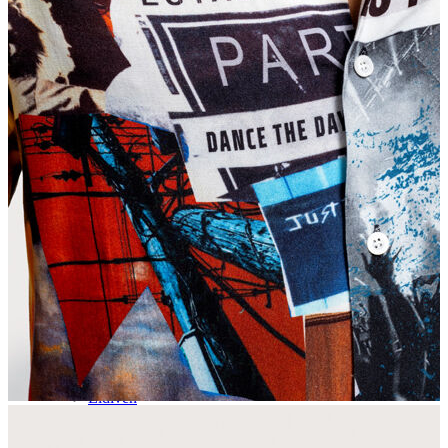
Aksesuar
Kadın Aksesuar
Çorap
Bere
Eldiven
Kemer
Parfüm