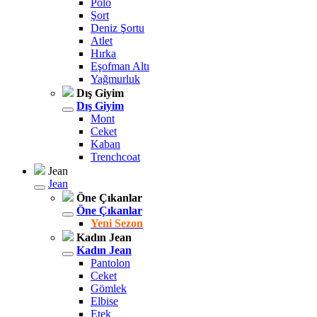
Polo
Şort
Deniz Şortu
Atlet
Hırka
Eşofman Altı
Yağmurluk
Dış Giyim
Dış Giyim
Mont
Ceket
Kaban
Trenchcoat
Jean
Jean
Öne Çıkanlar
Öne Çıkanlar
Yeni Sezon
Kadın Jean
Kadın Jean
Pantolon
Ceket
Gömlek
Elbise
Etek