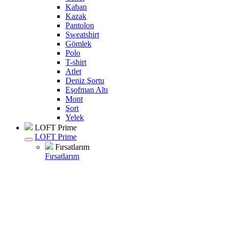
Kaban
Kazak
Pantolon
Sweatshirt
Gömlek
Polo
T-shirt
Atlet
Deniz Şortu
Eşofman Altı
Mont
Şort
Yelek
LOFT Prime
LOFT Prime
Fırsatlarım
Fırsatlarım