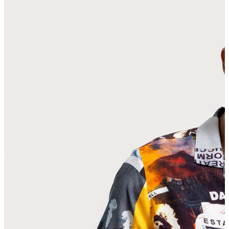
Polo T-shirt
Bluz
Etek
Elbise
Şort
Kapri
Atlet
Top
Sweatshirt
Kazak
Yelek
Eşofman Altı
Bikini/Mayo
Tulum
Dış Giyim
Yağmurluk
Trenchcoat
Mont
Ceket