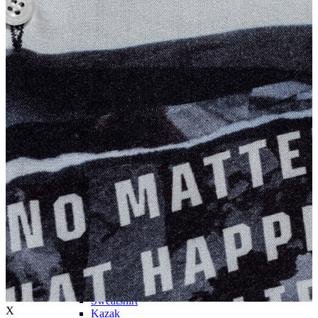
Trenchcoat
Kadın
Kadın
Öne Çıkanlar
Öne Çıkanlar
Yaz Ürünleri
İndirimdekiler
Giyim
Giyim
Jean Pantolon
Pantolon
Gömlek
T-shirt
Polo T-shirt
Bluz
Etek
Elbise
Şort
Kapri
Atlet
Top
Sweatshirt
X
Kazak