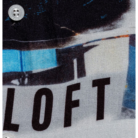
Atlet
Elbise
Eşofman Altı
Mont
Kazak
Yelek
Yağmurluk
Trenchcoat
Kaban
ERKEK
ERKEK
Jean Pantolon
Pantolon
Sweatshirt
Gömlek
Ceket
Eşofman Altı
T-shirt
Polo K.Kol
Hırka
Kazak
Mont
Kaban