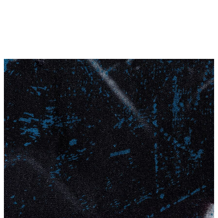
Yeni Sezon
Yeni Sezon
KADIN
KADIN
Jean Pantolon
Pantolon
Sweatshirt
Gömlek
Bluz