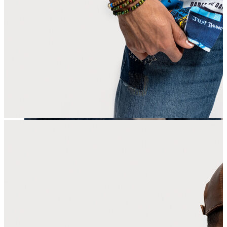
Erkek
Öne Çıkanlar
Yaz Ürünleri
İndirimdekiler
Online Özel Koleksiyon
Giyim
Jean Pantolon
Pantolon
Gömlek
Sweatshirt