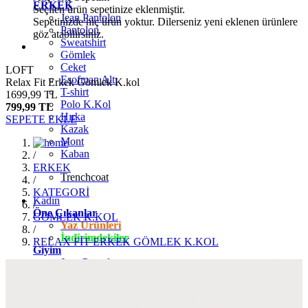
ERKEK
Seçilen ürün sepetinize eklenmiştir.
Jean Pantolon
Sepetinizde hiç ürün yoktur. Dilerseniz yeni eklenen ürünlere
Pantolon
göz atabilirsiniz.
Sweatshirt
Gömlek
Ceket
LOFT
Eşofman Altı
Relax Fit Erkek Gömlek K.kol
T-shirt
1699,99 TL
Polo K.Kol
799,99 TL
Hırka
SEPETE EKLE
Kazak
Mont
Kaban
/
ERKEK
Trenchcoat
/
KATEGORİ
Kadın
/
Öne Çıkanlar
GÖMLEK K.KOL
Yaz Ürünleri
/
İndirimdekiler
RELAX FİT ERKEK GÖMLEK K.KOL
Giyim
Jean Pantolon
Pantolon
Gömlek
T-shirt