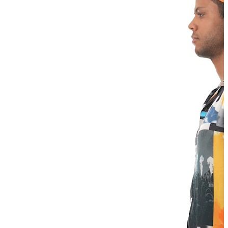
Erkek
Ceket
Kaban
Kazak
Pantolon
Sweatshirt
Gömlek
Polo
T-shirt
Atlet
Deniz Şortu
Eşofman Altı
Mont
Şort
Yelek