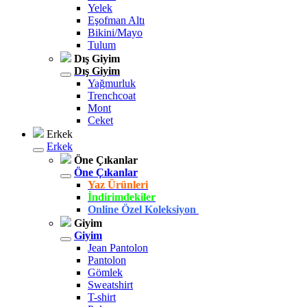
Yelek
Eşofman Altı
Bikini/Mayo
Tulum
Dış Giyim
Dış Giyim
Yağmurluk
Trenchcoat
Mont
Ceket
Erkek
Erkek
Öne Çıkanlar
Öne Çıkanlar
Yaz Ürünleri
İndirimdekiler
Online Özel Koleksiyon
Giyim
Giyim
Jean Pantolon
Pantolon
Gömlek
Sweatshirt
T-shirt