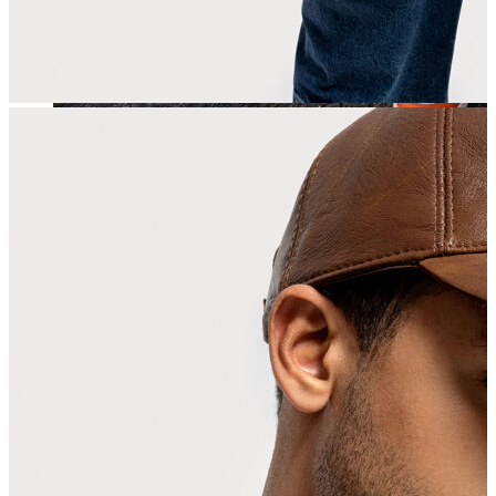
Jean
Öne Çıkanlar
Yeni Sezon
Kadın Jean
Pantolon
Ceket
Gömlek
Elbise
Etek
Erkek Jean
Pantolon
Ceket
Gömlek