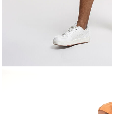
İndirimdekiler
Kadın
Ceket
Hırka
Kaban
Kazak
Mont
Pantolon
Sweatshırt
Gömlek
T-shirt
Elbise
Etek
Atlet
Tayt
Tulum
Bluz
Eşofman Altı
Şort
Yelek
Yağmurluk