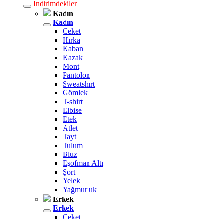
İndirimdekiler
Kadın
Kadın
Ceket
Hırka
Kaban
Kazak
Mont
Pantolon
Sweatshırt
Gömlek
T-shirt
Elbise
Etek
Atlet
Tayt
Tulum
Bluz
Eşofman Altı
Şort
Yelek
Yağmurluk
Erkek
Erkek
Ceket