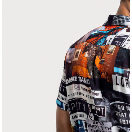
T-shirt
Polo
Şort
Deniz Şortu
Atlet
Hırka
Eşofman Altı
Yağmurluk
Dış Giyim
Mont
Ceket
Kaban
Trenchcoat