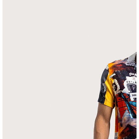
Erkek Aksesuar
Boxer
Çorap
Kemer
Atkı
Cüzdan
Parfüm
Şapka