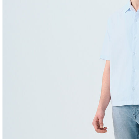
Polo
Şort
Deniz Şortu
Atlet
Hırka
Eşofman Altı
Yağmurluk
Dış Giyim
Mont
Ceket
Kaban
Trenchcoat