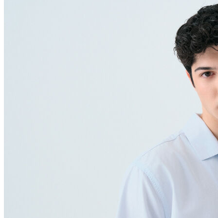
Polo T-shirt
Bluz
Etek
Elbise
Şort
Kapri
Atlet
Top
Sweatshirt
Kazak
Yelek
Eşofman Altı
Bikini/Mayo
Tulum
Dış Giyim
Yağmurluk
Trenchcoat
Mont
Ceket