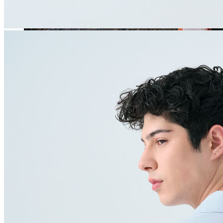
Jean
Öne Çıkanlar
Yeni Sezon
Kadın Jean
Pantolon
Ceket
Gömlek
Elbise
Etek
Erkek Jean
Pantolon
Ceket
Gömlek