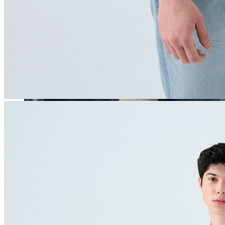
Erkek
Öne Çıkanlar
Yaz Ürünleri
İndirimdekiler
Online Özel Koleksiyon
Giyim
Jean Pantolon
Pantolon
Gömlek
Sweatshirt
T-shirt