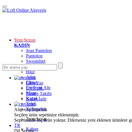
Yeni Sezon
KADIN
Jean Pantolon
Pantolon
Sweatshirt
Gömlek
Bluz
Atlet
Elbise
Giriş Yap
Eşofman Altı
ÜYE OL
Mont
Sipariş Takibi
Kazak
Kolay İade
Yelek
Yağmurluk
Alışveriş Sepetim
Seçilen ürün sepetinize eklenmiştir.
Trenchcoat
Sepetinizde hiç ürün yoktur. Dilerseniz yeni eklenen ürünlere göz
TR
Kaban
Dil Seçimi