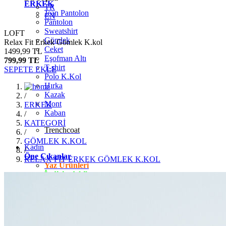
ERKEK
TR
Jean Pantolon
EN
Pantolon
Sweatshirt
LOFT
Gömlek
Relax Fit Erkek Gömlek K.kol
Ceket
1499,99 TL
Eşofman Altı
799,99 TL
T-shirt
SEPETE EKLE
Polo K.Kol
Hırka
Kazak
/
Mont
ERKEK
Kaban
/
KATEGORİ
Trenchcoat
/
GÖMLEK K.KOL
Kadın
/
Öne Çıkanlar
RELAX FİT ERKEK GÖMLEK K.KOL
Yaz Ürünleri
İndirimdekiler
Giyim
Jean Pantolon
Pantolon
Gömlek
T-shirt