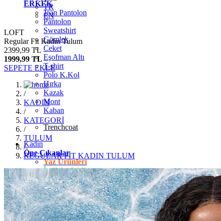
ERKEK
TR
Jean Pantolon
EN
Pantolon
Sweatshirt
LOFT
Gömlek
Regular Fit Kadın Tulum
Ceket
2399,99 TL
Eşofman Altı
1999,99 TL
T-shirt
SEPETE EKLE
Polo K.Kol
Hırka
Kazak
/
Mont
KADIN
Kaban
/
KATEGORİ
Trenchcoat
/
TULUM
Kadın
/
Öne Çıkanlar
REGULAR FİT KADIN TULUM
Yaz Ürünleri
İndirimdekiler
Giyim
Jean Pantolon
Pantolon
Gömlek
T-shirt