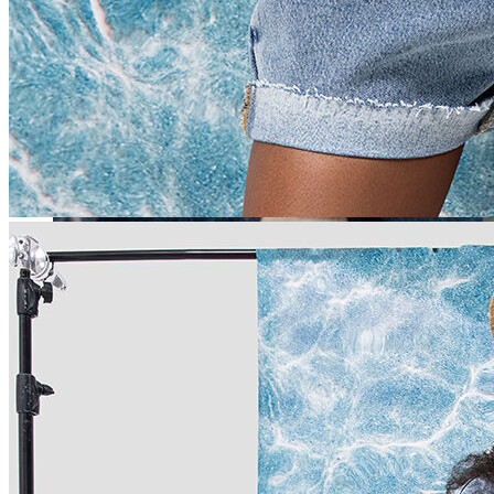
Erkek
Öne Çıkanlar
Yaz Ürünleri
İndirimdekiler
Online Özel Koleksiyon
Giyim
Jean Pantolon
Pantolon
Gömlek
Sweatshirt
T-shirt