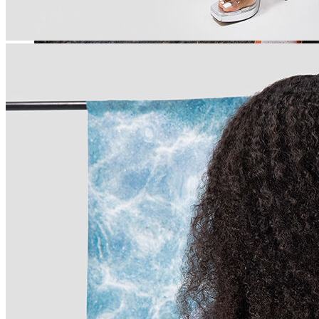
Jean
Öne Çıkanlar
Yeni Sezon
Kadın Jean
Pantolon
Ceket
Gömlek
Elbise
Etek
Erkek Jean
Pantolon
Ceket
Gömlek