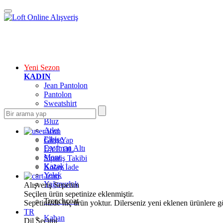
Yeni Sezon
KADIN
Jean Pantolon
Pantolon
Sweatshirt
Gömlek
Bluz
Atlet
Elbise
Giriş Yap
Eşofman Altı
ÜYE OL
Mont
Sipariş Takibi
Kazak
Kolay İade
Yelek
Yağmurluk
Alışveriş Sepetim
Seçilen ürün sepetinize eklenmiştir.
Trenchcoat
Sepetinizde hiç ürün yoktur. Dilerseniz yeni eklenen ürünlere göz
TR
Kaban
Dil Seçimi