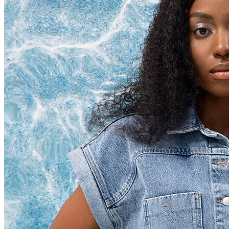
Polo T-shirt
Bluz
Etek
Elbise
Şort
Kapri
Atlet
Top
Sweatshirt
Kazak
Yelek
Eşofman Altı
Bikini/Mayo
Tulum
Dış Giyim
Yağmurluk
Trenchcoat
Mont
Ceket