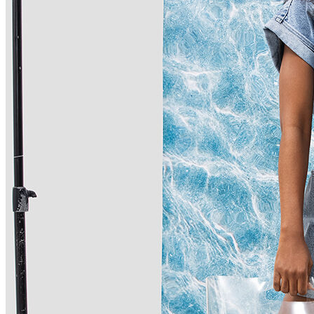
Polo
Şort
Deniz Şortu
Atlet
Hırka
Eşofman Altı
Yağmurluk
Dış Giyim
Mont
Ceket
Kaban
Trenchcoat