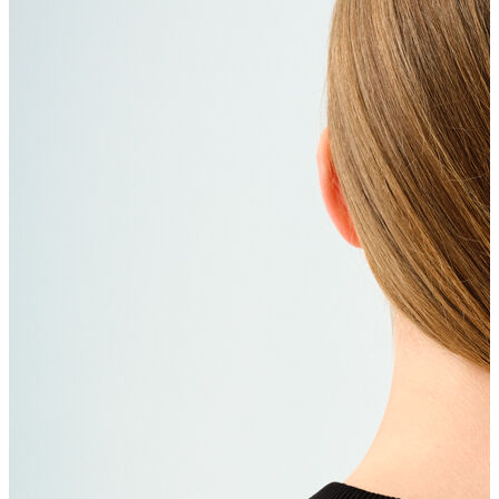
Erkek
Ceket
Kaban
Kazak
Pantolon
Sweatshirt
Gömlek
Polo
T-shirt
Atlet
Deniz Şortu
Eşofman Altı
Mont
Şort
Yelek