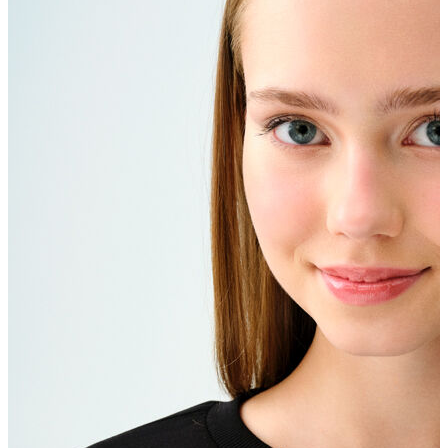
Erkek Aksesuar
Boxer
Çorap
Kemer
Atkı
Cüzdan
Parfüm
Şapka