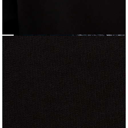
Yeni Sezon
Yeni Sezon
KADIN
KADIN
Jean Pantolon
Pantolon
Sweatshirt
Gömlek
Bluz