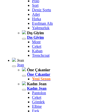
Polo
Şort
Deniz Şortu
Atlet
Hırka
Eşofman Altı
Yağmurluk
Dış Giyim
Dış Giyim
Mont
Ceket
Kaban
Trenchcoat
Jean
Jean
Öne Çıkanlar
Öne Çıkanlar
Yeni Sezon
Kadın Jean
Kadın Jean
Pantolon
Ceket
Gömlek
Elbise
Etek