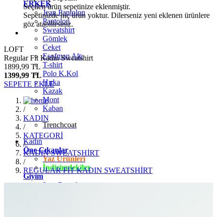
ERKEK
Seçilen ürün sepetinize eklenmiştir.
Jean Pantolon
Sepetinizde hiç ürün yoktur. Dilerseniz yeni eklenen ürünlere
Pantolon
göz atabilirsiniz.
Sweatshirt
Gömlek
Ceket
LOFT
Eşofman Altı
Regular Fit Kadın Sweatshirt
T-shirt
1899,99 TL
Polo K.Kol
1399,99 TL
Hırka
SEPETE EKLE
Kazak
Mont
Kaban
/
KADIN
Trenchcoat
/
KATEGORİ
Kadın
/
Öne Çıkanlar
KADIN SWEATSHİRT
Yaz Ürünleri
/
İndirimdekiler
REGULAR FİT KADIN SWEATSHİRT
Giyim
Jean Pantolon
Pantolon
Gömlek
T-shirt