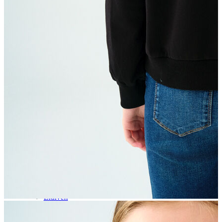
Aksesuar
Kadın Aksesuar
Çorap
Bere
Eldiven
Kemer
Parfüm