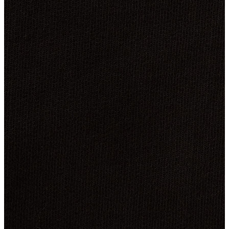
Atlet
Elbise
Eşofman Altı
Mont
Kazak
Yelek
Yağmurluk
Trenchcoat
Kaban
ERKEK
ERKEK
Jean Pantolon
Pantolon
Sweatshirt
Gömlek
Ceket
Eşofman Altı
T-shirt
Polo K.Kol
Hırka
Kazak
Mont
Kaban