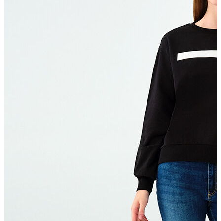
T-shirt
Polo
Şort
Deniz Şortu
Atlet
Hırka
Eşofman Altı
Yağmurluk
Dış Giyim
Mont
Ceket
Kaban
Trenchcoat