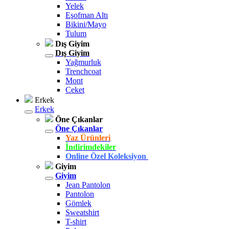
Yelek
Eşofman Altı
Bikini/Mayo
Tulum
Dış Giyim
Dış Giyim
Yağmurluk
Trenchcoat
Mont
Ceket
Erkek
Erkek
Öne Çıkanlar
Öne Çıkanlar
Yaz Ürünleri
İndirimdekiler
Online Özel Koleksiyon
Giyim
Giyim
Jean Pantolon
Pantolon
Gömlek
Sweatshirt
T-shirt