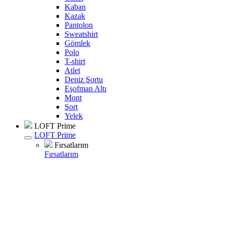
Kaban
Kazak
Pantolon
Sweatshirt
Gömlek
Polo
T-shirt
Atlet
Deniz Şortu
Eşofman Altı
Mont
Şort
Yelek
LOFT Prime
LOFT Prime
Fırsatlarım
Fırsatlarım