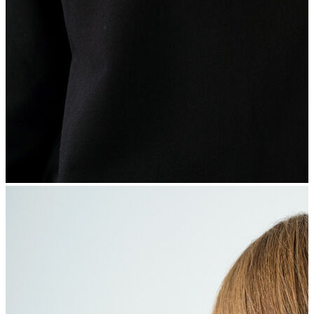
İndirimdekiler
Kadın
Ceket
Hırka
Kaban
Kazak
Mont
Pantolon
Sweatshırt
Gömlek
T-shirt
Elbise
Etek
Atlet
Tayt
Tulum
Bluz
Eşofman Altı
Şort
Yelek
Yağmurluk