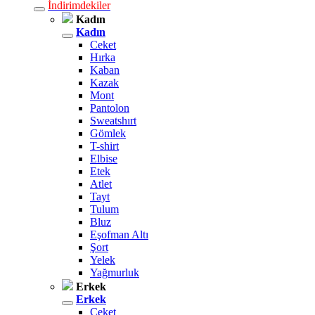
İndirimdekiler
Kadın
Kadın
Ceket
Hırka
Kaban
Kazak
Mont
Pantolon
Sweatshırt
Gömlek
T-shirt
Elbise
Etek
Atlet
Tayt
Tulum
Bluz
Eşofman Altı
Şort
Yelek
Yağmurluk
Erkek
Erkek
Ceket