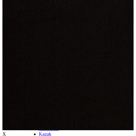
Trenchcoat
Kadın
Kadın
Öne Çıkanlar
Öne Çıkanlar
Yaz Ürünleri
İndirimdekiler
Giyim
Giyim
Jean Pantolon
Pantolon
Gömlek
T-shirt
Polo T-shirt
Bluz
Etek
Elbise
Şort
Kapri
Atlet
Top
Sweatshirt
X
Kazak