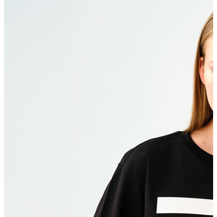
Polo T-shirt
Bluz
Etek
Elbise
Şort
Kapri
Atlet
Top
Sweatshirt
Kazak
Yelek
Eşofman Altı
Bikini/Mayo
Tulum
Dış Giyim
Yağmurluk
Trenchcoat
Mont
Ceket