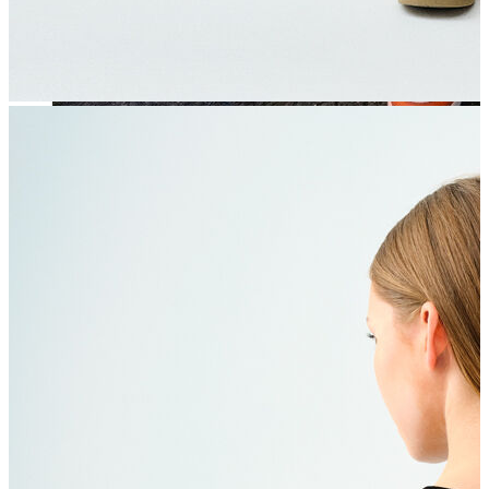
Jean
Öne Çıkanlar
Yeni Sezon
Kadın Jean
Pantolon
Ceket
Gömlek
Elbise
Etek
Erkek Jean
Pantolon
Ceket
Gömlek