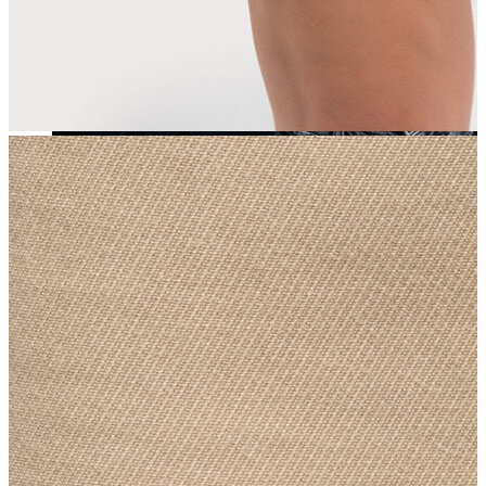
Yeni Sezon
Yeni Sezon
KADIN
KADIN
Jean Pantolon
Pantolon
Sweatshirt
Gömlek
Bluz