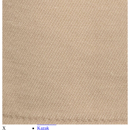
Trenchcoat
Kadın
Kadın
Öne Çıkanlar
Öne Çıkanlar
Yaz Ürünleri
İndirimdekiler
Giyim
Giyim
Jean Pantolon
Pantolon
Gömlek
T-shirt
Polo T-shirt
Bluz
Etek
Elbise
Şort
Kapri
Atlet
Top
Sweatshirt
X
Kazak