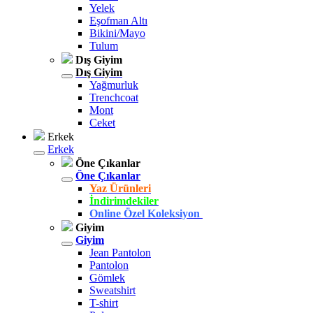
Yelek
Eşofman Altı
Bikini/Mayo
Tulum
Dış Giyim
Dış Giyim
Yağmurluk
Trenchcoat
Mont
Ceket
Erkek
Erkek
Öne Çıkanlar
Öne Çıkanlar
Yaz Ürünleri
İndirimdekiler
Online Özel Koleksiyon
Giyim
Giyim
Jean Pantolon
Pantolon
Gömlek
Sweatshirt
T-shirt