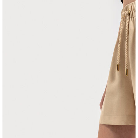
Erkek Aksesuar
Boxer
Çorap
Kemer
Atkı
Cüzdan
Parfüm
Şapka