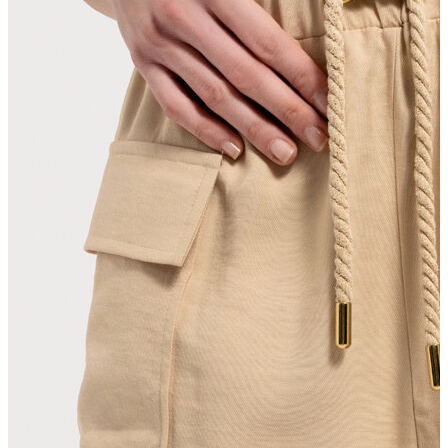
Erkek
Ceket
Kaban
Kazak
Pantolon
Sweatshirt
Gömlek
Polo
T-shirt
Atlet
Deniz Şortu
Eşofman Altı
Mont
Şort
Yelek