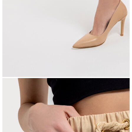
İndirimdekiler
Kadın
Ceket
Hırka
Kaban
Kazak
Mont
Pantolon
Sweatshırt
Gömlek
T-shirt
Elbise
Etek
Atlet
Tayt
Tulum
Bluz
Eşofman Altı
Şort
Yelek
Yağmurluk