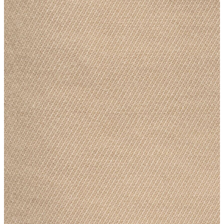
Atlet
Elbise
Eşofman Altı
Mont
Kazak
Yelek
Yağmurluk
Trenchcoat
Kaban
ERKEK
ERKEK
Jean Pantolon
Pantolon
Sweatshirt
Gömlek
Ceket
Eşofman Altı
T-shirt
Polo K.Kol
Hırka
Kazak
Mont
Kaban