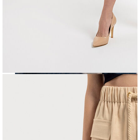
Erkek
Öne Çıkanlar
Yaz Ürünleri
İndirimdekiler
Online Özel Koleksiyon
Giyim
Jean Pantolon
Pantolon
Gömlek
Sweatshirt