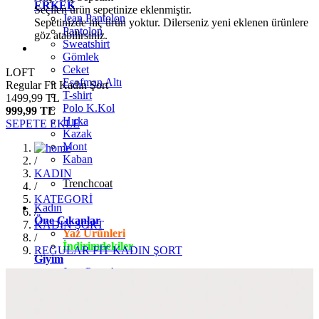
ERKEK
Seçilen ürün sepetinize eklenmiştir.
Jean Pantolon
Sepetinizde hiç ürün yoktur. Dilerseniz yeni eklenen ürünlere
Pantolon
göz atabilirsiniz.
Sweatshirt
Gömlek
Ceket
LOFT
Eşofman Altı
Regular Fit Kadın Şort
T-shirt
1499,99 TL
Polo K.Kol
999,99 TL
Hırka
SEPETE EKLE
Kazak
Mont
Kaban
/
KADIN
Trenchcoat
/
KATEGORİ
Kadın
/
Öne Çıkanlar
KADIN ŞORT
Yaz Ürünleri
/
İndirimdekiler
REGULAR FİT KADIN ŞORT
Giyim
Jean Pantolon
Pantolon
Gömlek
T-shirt