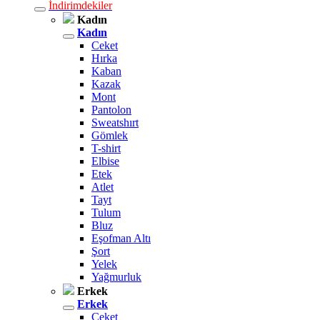
İndirimdekiler
Kadın
Kadın
Ceket
Hırka
Kaban
Kazak
Mont
Pantolon
Sweatshırt
Gömlek
T-shirt
Elbise
Etek
Atlet
Tayt
Tulum
Bluz
Eşofman Altı
Şort
Yelek
Yağmurluk
Erkek
Erkek
Ceket