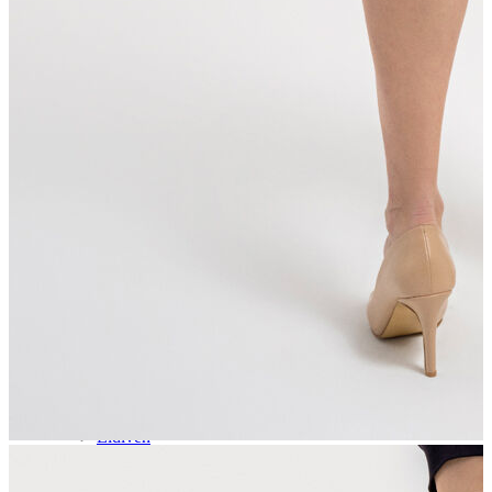
Aksesuar
Kadın Aksesuar
Çorap
Bere
Eldiven
Kemer
Parfüm