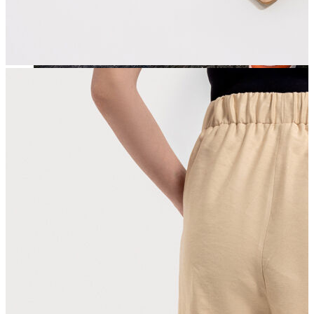
Jean
Öne Çıkanlar
Yeni Sezon
Kadın Jean
Pantolon
Ceket
Gömlek
Elbise
Etek
Erkek Jean
Pantolon
Ceket
Gömlek