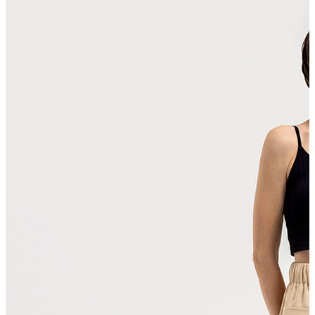
Polo T-shirt
Bluz
Etek
Elbise
Şort
Kapri
Atlet
Top
Sweatshirt
Kazak
Yelek
Eşofman Altı
Bikini/Mayo
Tulum
Dış Giyim
Yağmurluk
Trenchcoat
Mont
Ceket