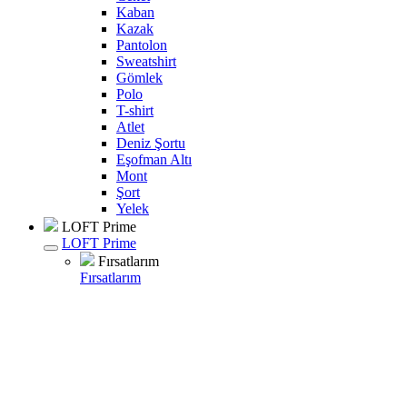
Kaban
Kazak
Pantolon
Sweatshirt
Gömlek
Polo
T-shirt
Atlet
Deniz Şortu
Eşofman Altı
Mont
Şort
Yelek
LOFT Prime
LOFT Prime
Fırsatlarım
Fırsatlarım