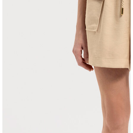
T-shirt
Polo
Şort
Deniz Şortu
Atlet
Hırka
Eşofman Altı
Yağmurluk
Dış Giyim
Mont
Ceket
Kaban
Trenchcoat