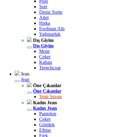
Polo
Şort
Deniz Şortu
Atlet
Hırka
Eşofman Altı
Yağmurluk
Dış Giyim
Dış Giyim
Mont
Ceket
Kaban
Trenchcoat
Jean
Jean
Öne Çıkanlar
Öne Çıkanlar
Yeni Sezon
Kadın Jean
Kadın Jean
Pantolon
Ceket
Gömlek
Elbise
Etek