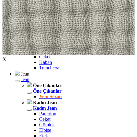
Polo
Şort
Deniz Şortu
Atlet
Hırka
Eşofman Altı
Yağmurluk
Dış Giyim
Dış Giyim
Mont
Ceket
X
Kaban
Trenchcoat
Jean
Jean
Öne Çıkanlar
Öne Çıkanlar
Yeni Sezon
Kadın Jean
Kadın Jean
Pantolon
Ceket
Gömlek
Elbise
Etek