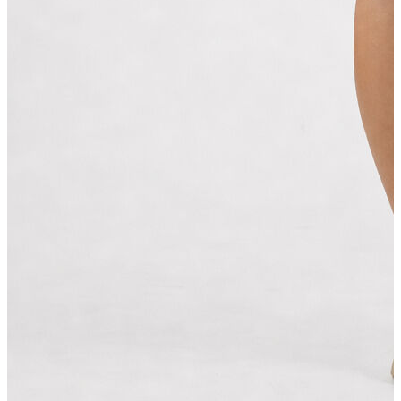
Yeni Sezon
Yeni Sezon
KADIN
KADIN
Jean Pantolon
Pantolon
Sweatshirt
Gömlek
Bluz