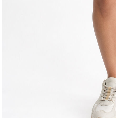
İndirimdekiler
Kadın
Ceket
Hırka
Kaban
Kazak
Mont
Pantolon
Sweatshırt
Gömlek
T-shirt
Elbise
Etek
Atlet
Tayt
Tulum
Bluz
Eşofman Altı
Şort
Yelek
Yağmurluk