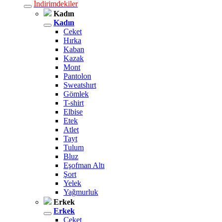
İndirimdekiler
Kadın
Kadın
Ceket
Hırka
Kaban
Kazak
Mont
Pantolon
Sweatshırt
Gömlek
T-shirt
Elbise
Etek
Atlet
Tayt
Tulum
Bluz
Eşofman Altı
Şort
Yelek
Yağmurluk
Erkek
Erkek
Ceket