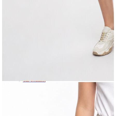
Erkek
Öne Çıkanlar
Yaz Ürünleri
İndirimdekiler
Online Özel Koleksiyon
Giyim
Jean Pantolon
Pantolon
Gömlek
Sweatshirt