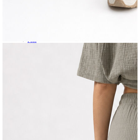
Erkek
Ceket
Kaban
Kazak
Pantolon
Sweatshirt
Gömlek
Polo
T-shirt
Atlet
Deniz Şortu
Eşofman Altı
Mont
Şort
Yelek