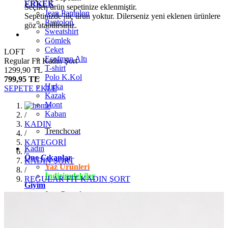
ERKEK
Seçilen ürün sepetinize eklenmiştir.
Jean Pantolon
Sepetinizde hiç ürün yoktur. Dilerseniz yeni eklenen ürünlere
Pantolon
göz atabilirsiniz.
Sweatshirt
Gömlek
Ceket
LOFT
Eşofman Altı
Regular Fit Kadın Şort
T-shirt
1299,90 TL
Polo K.Kol
799,95 TL
Hırka
SEPETE EKLE
Kazak
Mont
Kaban
/
KADIN
Trenchcoat
/
KATEGORİ
Kadın
/
Öne Çıkanlar
KADIN ŞORT
Yaz Ürünleri
/
İndirimdekiler
REGULAR FİT KADIN ŞORT
Giyim
Jean Pantolon
Pantolon
Gömlek
T-shirt