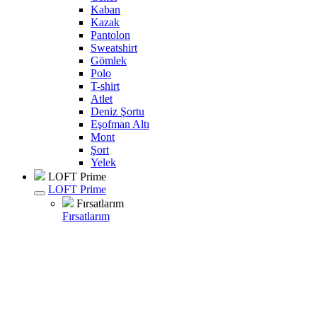
Kaban
Kazak
Pantolon
Sweatshirt
Gömlek
Polo
T-shirt
Atlet
Deniz Şortu
Eşofman Altı
Mont
Şort
Yelek
LOFT Prime
LOFT Prime
Fırsatlarım
Fırsatlarım