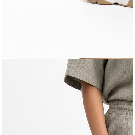
Erkek Aksesuar
Boxer
Çorap
Kemer
Atkı
Cüzdan
Parfüm
Şapka