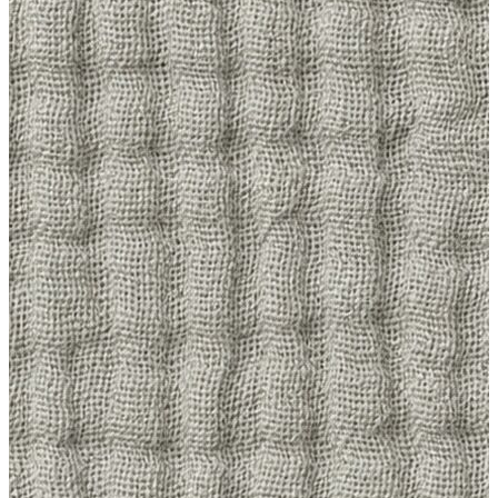
Trenchcoat
Kadın
Kadın
Öne Çıkanlar
Öne Çıkanlar
Yaz Ürünleri
İndirimdekiler
Giyim
Giyim
Jean Pantolon
Pantolon
Gömlek
T-shirt
Polo T-shirt
Bluz
Etek
Elbise
Şort
Kapri
Atlet
Top
Sweatshirt
Kazak