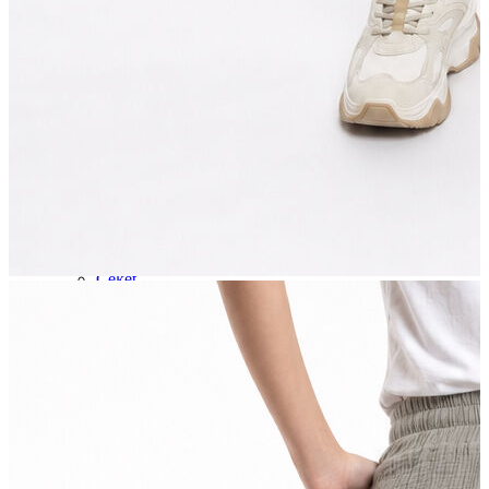
Jean
Öne Çıkanlar
Yeni Sezon
Kadın Jean
Pantolon
Ceket
Gömlek
Elbise
Etek
Erkek Jean
Pantolon
Ceket
Gömlek