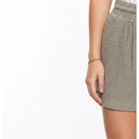
T-shirt
Polo
Şort
Deniz Şortu
Atlet
Hırka
Eşofman Altı
Yağmurluk
Dış Giyim
Mont
Ceket
Kaban
Trenchcoat