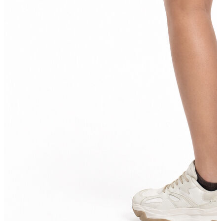
Aksesuar
Kadın Aksesuar
Çorap
Bere
Eldiven
Kemer
Parfüm