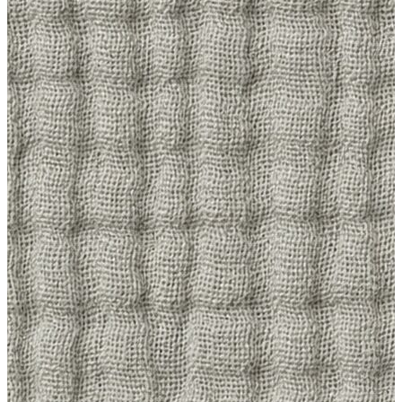
Yelek
Eşofman Altı
Bikini/Mayo
Tulum
Dış Giyim
Dış Giyim
Yağmurluk
Trenchcoat
Mont
Ceket
Erkek
Erkek
Öne Çıkanlar
Öne Çıkanlar
Yaz Ürünleri
İndirimdekiler
Online Özel Koleksiyon
Giyim
Giyim
Jean Pantolon
Pantolon
Gömlek
Sweatshirt
T-shirt