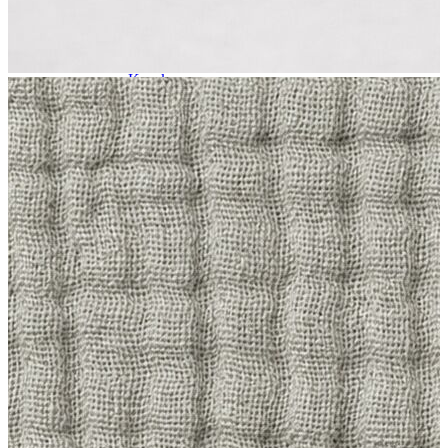
Atlet
Elbise
Eşofman Altı
Mont
Kazak
Yelek
Yağmurluk
Trenchcoat
Kaban
ERKEK
ERKEK
Jean Pantolon
Pantolon
Sweatshirt
Gömlek
Ceket
Eşofman Altı
T-shirt
Polo K.Kol
Hırka
Kazak
Mont
Kaban