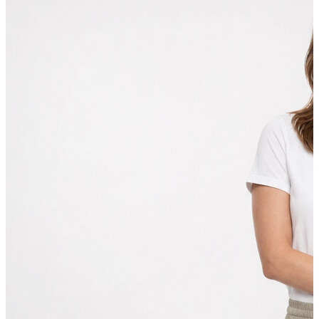
Polo T-shirt
Bluz
Etek
Elbise
Şort
Kapri
Atlet
Top
Sweatshirt
Kazak
Yelek
Eşofman Altı
Bikini/Mayo
Tulum
Dış Giyim
Yağmurluk
Trenchcoat
Mont
Ceket