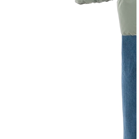
Yelek
Eşofman Altı
Bikini/Mayo
Tulum
Dış Giyim
Dış Giyim
Yağmurluk
Trenchcoat
Mont
Ceket
Erkek
Erkek
Öne Çıkanlar
Öne Çıkanlar
Yaz Ürünleri
İndirimdekiler
Online Özel Koleksiyon
Giyim
Giyim
Jean Pantolon
Pantolon
Gömlek
Sweatshirt
T-shirt