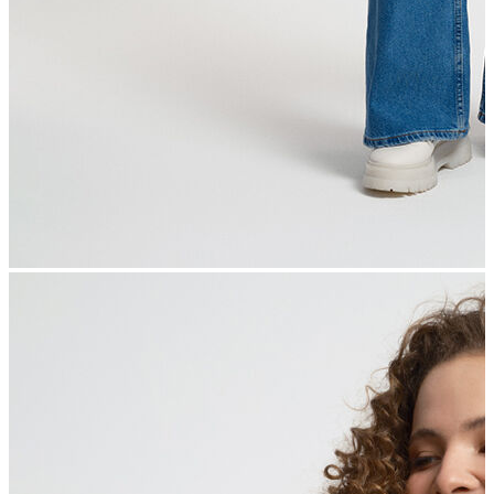
İndirimdekiler
Kadın
Ceket
Hırka
Kaban
Kazak
Mont
Pantolon
Sweatshırt
Gömlek
T-shirt
Elbise
Etek
Atlet
Tayt
Tulum
Bluz
Eşofman Altı
Şort
Yelek
Yağmurluk