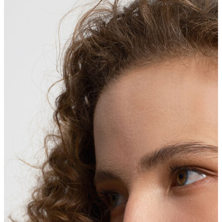
Polo T-shirt
Bluz
Etek
Elbise
Şort
Kapri
Atlet
Top
Sweatshirt
Kazak
Yelek
Eşofman Altı
Bikini/Mayo
Tulum
Dış Giyim
Yağmurluk
Trenchcoat
Mont
Ceket