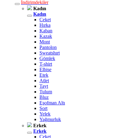
İndirimdekiler
Kadın
Kadın
Ceket
Hırka
Kaban
Kazak
Mont
Pantolon
Sweatshırt
Gömlek
T-shirt
Elbise
Etek
Atlet
Tayt
Tulum
Bluz
Eşofman Altı
Şort
Yelek
Yağmurluk
Erkek
Erkek
Ceket