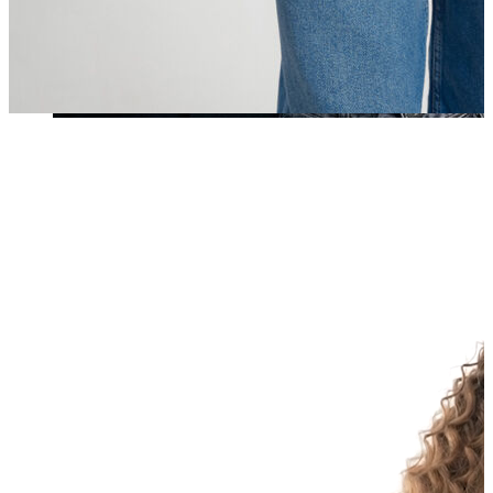
Yeni Sezon
Yeni Sezon
KADIN
KADIN
Jean Pantolon
Pantolon
Sweatshirt
Gömlek
Bluz