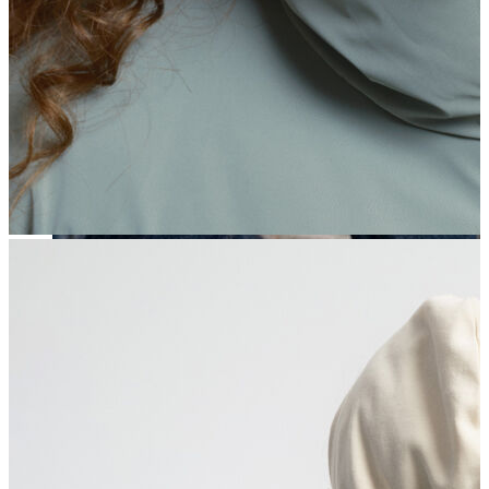
Erkek
Öne Çıkanlar
Yaz Ürünleri
İndirimdekiler
Online Özel Koleksiyon
Giyim
Jean Pantolon
Pantolon
Gömlek
Sweatshirt