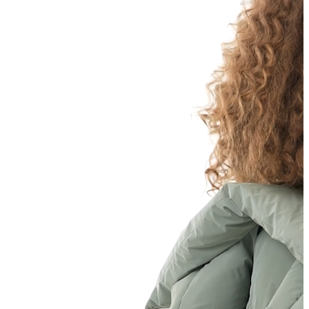
Atlet
Elbise
Eşofman Altı
Mont
Kazak
Yelek
Yağmurluk
Trenchcoat
Kaban
ERKEK
ERKEK
Jean Pantolon
Pantolon
Sweatshirt
Gömlek
Ceket
Eşofman Altı
T-shirt
Polo K.Kol
Hırka
Kazak
Mont
Kaban