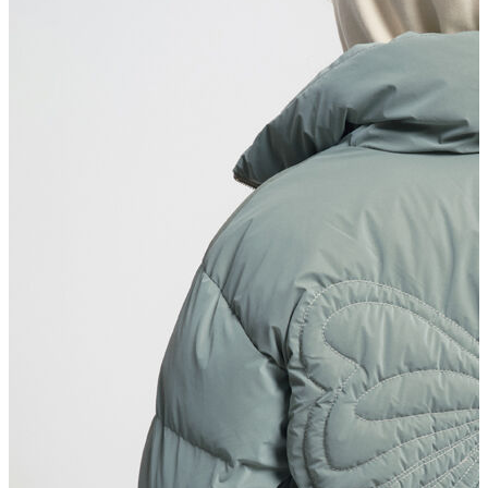
T-shirt
Polo
Şort
Deniz Şortu
Atlet
Hırka
Eşofman Altı
Yağmurluk
Dış Giyim
Mont
Ceket
Kaban
Trenchcoat