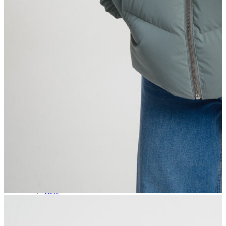
Aksesuar
Kadın Aksesuar
Çorap
Bere
Eldiven
Kemer
Parfüm