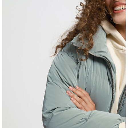
Erkek
Ceket
Kaban
Kazak
Pantolon
Sweatshirt
Gömlek
Polo
T-shirt
Atlet
Deniz Şortu
Eşofman Altı
Mont
Şort
Yelek