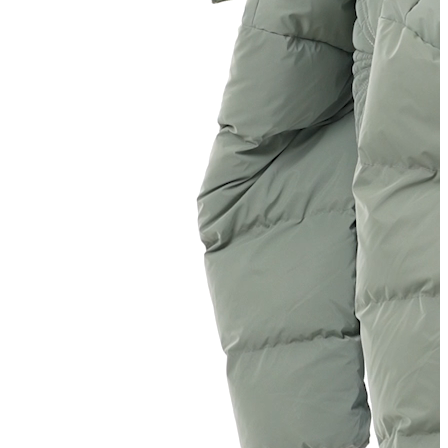
Trenchcoat
Kadın
Kadın
Öne Çıkanlar
Öne Çıkanlar
Yaz Ürünleri
İndirimdekiler
Giyim
Giyim
Jean Pantolon
Pantolon
Gömlek
T-shirt
Polo T-shirt
Bluz
Etek
Elbise
Şort
Kapri
Atlet
Top
Sweatshirt
Kazak