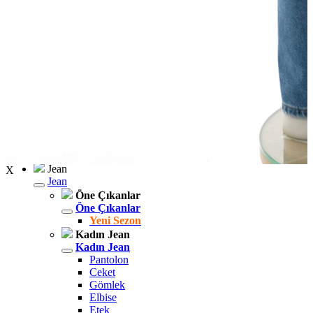
Polo
Şort
Deniz Şortu
Atlet
Hırka
Eşofman Altı
Yağmurluk
Dış Giyim
Dış Giyim
Mont
Ceket
Kaban
Trenchcoat
Jean
X
Jean
Öne Çıkanlar
Öne Çıkanlar
Yeni Sezon
Kadın Jean
Kadın Jean
Pantolon
Ceket
Gömlek
Elbise
Etek