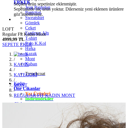
ERKEK
Seçilen ürün sepetinize eklenmiştir.
Jean Pantolon
Sepetinizde hiç ürün yoktur. Dilerseniz yeni eklenen ürünlere
Pantolon
göz atabilirsiniz.
Sweatshirt
Gömlek
Ceket
LOFT
Eşofman Altı
Regular Fit Kadın Mont
T-shirt
4999,99 TL
Polo K.Kol
SEPETE EKLE
Hırka
Kazak
Mont
/
Kaban
KADIN
/
Trenchcoat
KATEGORİ
/
Kadın
MONT
Öne Çıkanlar
/
Yaz Ürünleri
REGULAR FİT KADIN MONT
İndirimdekiler
Giyim
Jean Pantolon
Pantolon
Gömlek
T-shirt