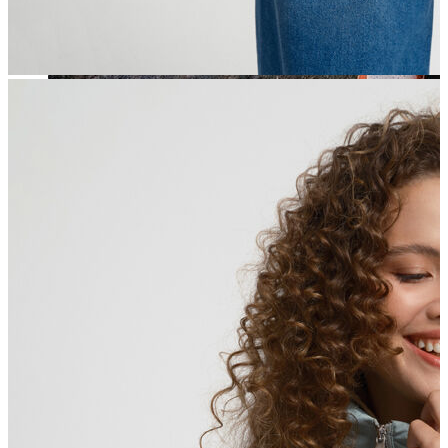
Jean
Öne Çıkanlar
Yeni Sezon
Kadın Jean
Pantolon
Ceket
Gömlek
Elbise
Etek
Erkek Jean
Pantolon
Ceket
Gömlek