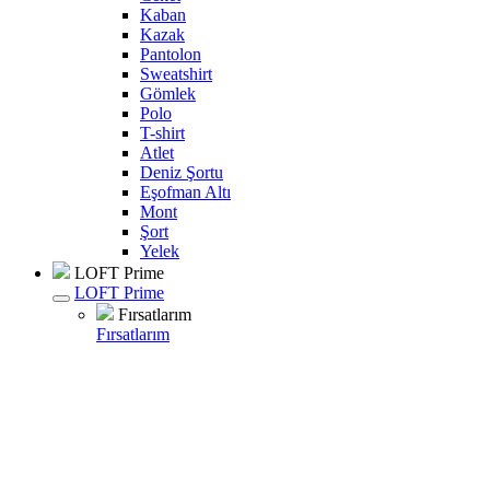
Kaban
Kazak
Pantolon
Sweatshirt
Gömlek
Polo
T-shirt
Atlet
Deniz Şortu
Eşofman Altı
Mont
Şort
Yelek
LOFT Prime
LOFT Prime
Fırsatlarım
Fırsatlarım