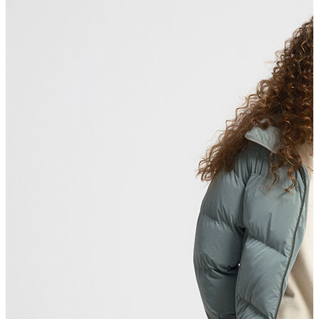
Erkek Aksesuar
Boxer
Çorap
Kemer
Atkı
Cüzdan
Parfüm
Şapka