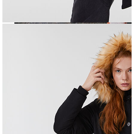
Jean
Öne Çıkanlar
Yeni Sezon
Kadın Jean
Pantolon
Ceket
Gömlek
Elbise
Etek
Erkek Jean
Pantolon
Ceket
Gömlek