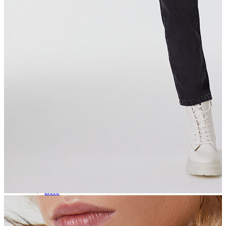
Aksesuar
Kadın Aksesuar
Çorap
Bere
Eldiven
Kemer
Parfüm