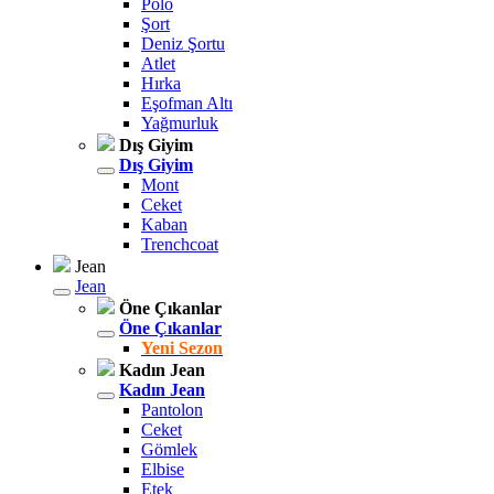
Polo
Şort
Deniz Şortu
Atlet
Hırka
Eşofman Altı
Yağmurluk
Dış Giyim
Dış Giyim
Mont
Ceket
Kaban
Trenchcoat
Jean
Jean
Öne Çıkanlar
Öne Çıkanlar
Yeni Sezon
Kadın Jean
Kadın Jean
Pantolon
Ceket
Gömlek
Elbise
Etek