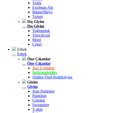
Yelek
Eşofman Altı
Bikini/Mayo
Tulum
Dış Giyim
Dış Giyim
Yağmurluk
Trenchcoat
Mont
Ceket
Erkek
Erkek
Öne Çıkanlar
Öne Çıkanlar
Yaz Ürünleri
İndirimdekiler
Online Özel Koleksiyon
Giyim
Giyim
Jean Pantolon
Pantolon
Gömlek
Sweatshirt
T-shirt