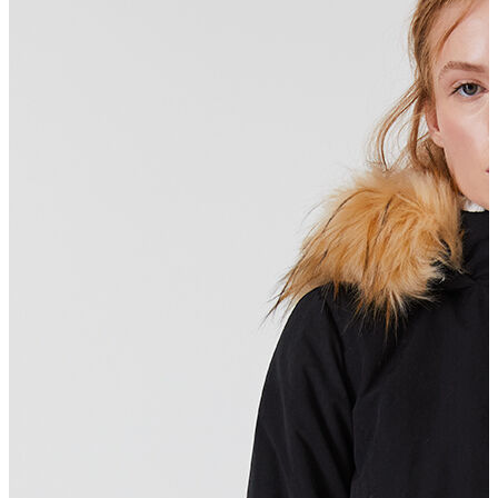
Polo T-shirt
Bluz
Etek
Elbise
Şort
Kapri
Atlet
Top
Sweatshirt
Kazak
Yelek
Eşofman Altı
Bikini/Mayo
Tulum
Dış Giyim
Yağmurluk
Trenchcoat
Mont
Ceket