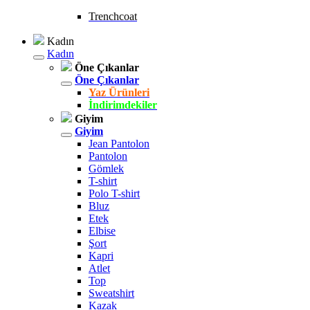
Trenchcoat
Kadın
Kadın
Öne Çıkanlar
Öne Çıkanlar
Yaz Ürünleri
İndirimdekiler
Giyim
Giyim
Jean Pantolon
Pantolon
Gömlek
T-shirt
Polo T-shirt
Bluz
Etek
Elbise
Şort
Kapri
Atlet
Top
Sweatshirt
Kazak