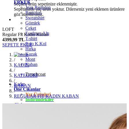
ERKEK
Seçilen ürün sepetinize eklenmiştir.
Jean Pantolon
Sepetinizde hiç ürün yoktur. Dilerseniz yeni eklenen ürünlere
Pantolon
göz atabilirsiniz.
Sweatshirt
Gömlek
Ceket
LOFT
Eşofman Altı
Regular Fit Kadın Kaban
T-shirt
4399,99 TL
Polo K.Kol
SEPETE EKLE
Hırka
Kazak
Mont
/
Kaban
KADIN
/
Trenchcoat
KATEGORİ
/
Kadın
KABAN
Öne Çıkanlar
/
Yaz Ürünleri
REGULAR FİT KADIN KABAN
İndirimdekiler
Giyim
Jean Pantolon
Pantolon
Gömlek
T-shirt