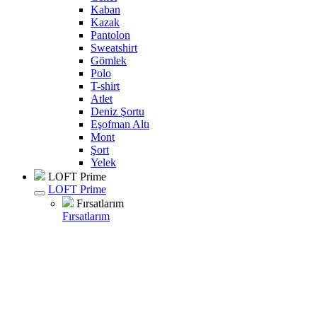
Kaban
Kazak
Pantolon
Sweatshirt
Gömlek
Polo
T-shirt
Atlet
Deniz Şortu
Eşofman Altı
Mont
Şort
Yelek
LOFT Prime
LOFT Prime
Fırsatlarım
Fırsatlarım