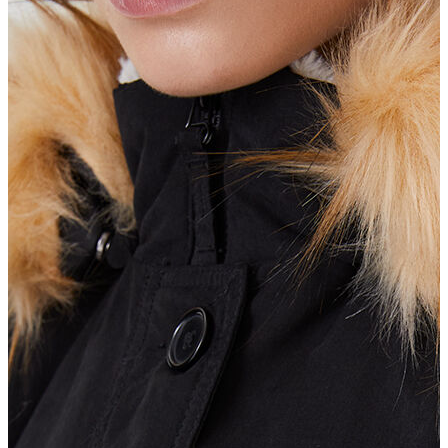
Erkek Aksesuar
Boxer
Çorap
Kemer
Atkı
Cüzdan
Parfüm
Şapka