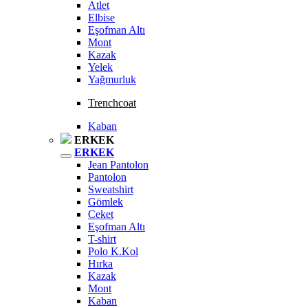
Atlet
Elbise
Eşofman Altı
Mont
Kazak
Yelek
Yağmurluk
Trenchcoat
Kaban
ERKEK
ERKEK
Jean Pantolon
Pantolon
Sweatshirt
Gömlek
Ceket
Eşofman Altı
T-shirt
Polo K.Kol
Hırka
Kazak
Mont
Kaban