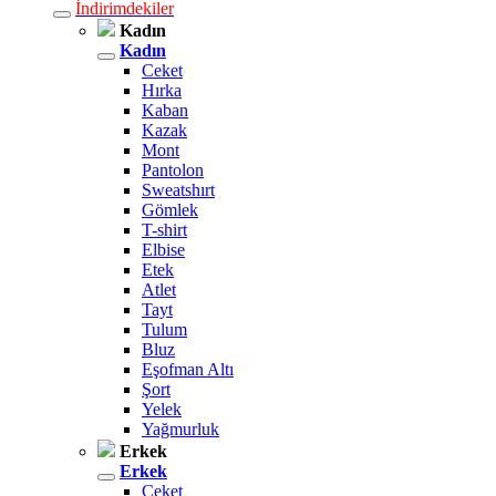
İndirimdekiler
Kadın
Kadın
Ceket
Hırka
Kaban
Kazak
Mont
Pantolon
Sweatshırt
Gömlek
T-shirt
Elbise
Etek
Atlet
Tayt
Tulum
Bluz
Eşofman Altı
Şort
Yelek
Yağmurluk
Erkek
Erkek
Ceket