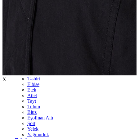
İndirimdekiler
Kadın
Ceket
Hırka
Kaban
Kazak
Mont
Pantolon
Sweatshırt
Gömlek
T-shirt
X
Elbise
Etek
Atlet
Tayt
Tulum
Bluz
Eşofman Altı
Şort
Yelek
Yağmurluk