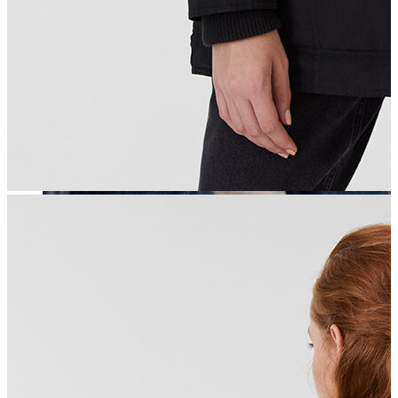
Erkek
Öne Çıkanlar
Yaz Ürünleri
İndirimdekiler
Online Özel Koleksiyon
Giyim
Jean Pantolon
Pantolon
Gömlek
Sweatshirt