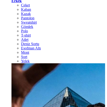
Erkek
Ceket
Kaban
Kazak
Pantolon
Sweatshirt
Gömlek
Polo
T-shirt
Atlet
Deniz Şortu
Eşofman Altı
Mont
Şort
Yelek