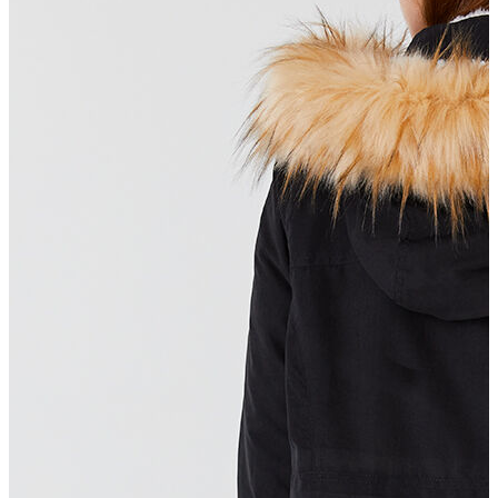
T-shirt
Polo
Şort
Deniz Şortu
Atlet
Hırka
Eşofman Altı
Yağmurluk
Dış Giyim
Mont
Ceket
Kaban
Trenchcoat