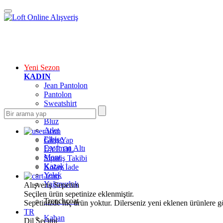
Yeni Sezon
KADIN
Jean Pantolon
Pantolon
Sweatshirt
Gömlek
Bluz
Atlet
Elbise
Giriş Yap
Eşofman Altı
ÜYE OL
Mont
Sipariş Takibi
Kazak
Kolay İade
Yelek
Yağmurluk
Alışveriş Sepetim
Seçilen ürün sepetinize eklenmiştir.
Trenchcoat
Sepetinizde hiç ürün yoktur. Dilerseniz yeni eklenen ürünlere göz
TR
Kaban
Dil Seçimi