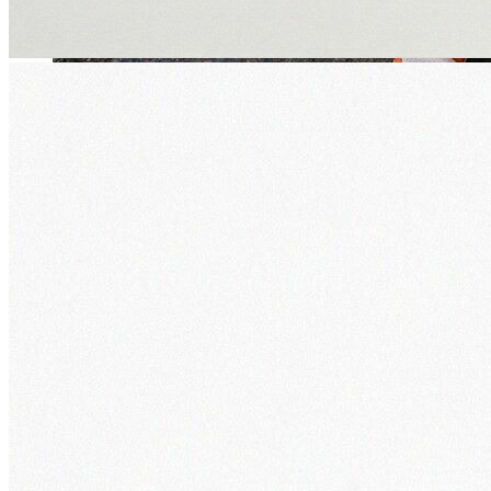
Jean
Öne Çıkanlar
Yeni Sezon
Kadın Jean
Pantolon
Ceket
Gömlek
Elbise
Etek
Erkek Jean
Pantolon
Ceket
Gömlek