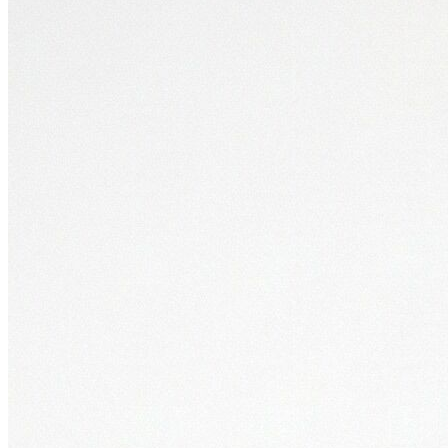
Polo T-shirt
Bluz
Etek
Elbise
Şort
Kapri
Atlet
Top
Sweatshirt
Kazak
Yelek
Eşofman Altı
Bikini/Mayo
Tulum
Dış Giyim
Yağmurluk
Trenchcoat
Mont
Ceket