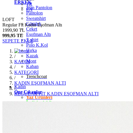
ERKEK
TR
Jean Pantolon
EN
Pantolon
Sweatshirt
LOFT
Gömlek
Regular Fit Kadın Eşofman Altı
Ceket
1999,90 TL
Eşofman Altı
999,95 TL
T-shirt
SEPETE EKLE
Polo K.Kol
Hırka
Kazak
/
Mont
KADIN
Kaban
/
KATEGORİ
Trenchcoat
/
KADIN EŞOFMAN ALTI
Kadın
/
Öne Çıkanlar
REGULAR FİT KADIN EŞOFMAN ALTI
Yaz Ürünleri
İndirimdekiler
Giyim
Jean Pantolon
Pantolon
Gömlek
T-shirt