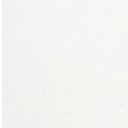
Polo
Şort
Deniz Şortu
Atlet
Hırka
Eşofman Altı
Yağmurluk
Dış Giyim
Mont
Ceket
Kaban
Trenchcoat