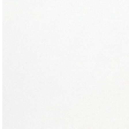
Erkek
Öne Çıkanlar
Yaz Ürünleri
İndirimdekiler
Online Özel Koleksiyon
Giyim
Jean Pantolon
Pantolon
Gömlek
Sweatshirt
T-shirt