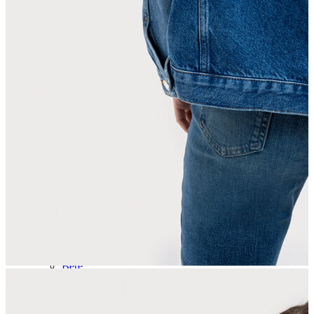
Aksesuar
Kadın Aksesuar
Çorap
Bere
Eldiven
Kemer
Parfüm