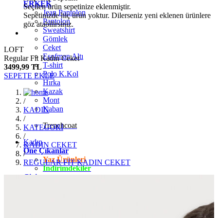
ERKEK
Seçilen ürün sepetinize eklenmiştir.
Jean Pantolon
Sepetinizde hiç ürün yoktur. Dilerseniz yeni eklenen ürünlere
Pantolon
göz atabilirsiniz.
Sweatshirt
Gömlek
Ceket
LOFT
Eşofman Altı
Regular Fit Kadın Ceket
T-shirt
3499,99 TL
Polo K.Kol
SEPETE EKLE
Hırka
Kazak
Mont
/
Kaban
KADIN
/
Trenchcoat
KATEGORİ
/
Kadın
KADIN CEKET
Öne Çıkanlar
/
Yaz Ürünleri
REGULAR FİT KADIN CEKET
İndirimdekiler
Giyim
Jean Pantolon
Pantolon
Gömlek
T-shirt