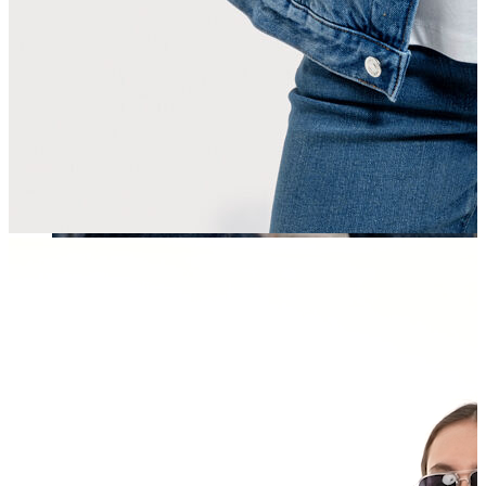
Erkek
Öne Çıkanlar
Yaz Ürünleri
İndirimdekiler
Online Özel Koleksiyon
Giyim
Jean Pantolon
Pantolon
Gömlek
Sweatshirt