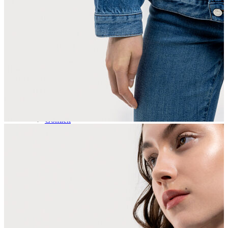
İndirimdekiler
Kadın
Ceket
Hırka
Kaban
Kazak
Mont
Pantolon
Sweatshırt
Gömlek
T-shirt
Elbise
Etek
Atlet
Tayt
Tulum
Bluz
Eşofman Altı
Şort
Yelek
Yağmurluk