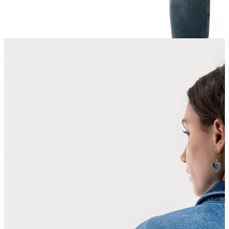
Jean
Öne Çıkanlar
Yeni Sezon
Kadın Jean
Pantolon
Ceket
Gömlek
Elbise
Etek
Erkek Jean
Pantolon
Ceket
Gömlek