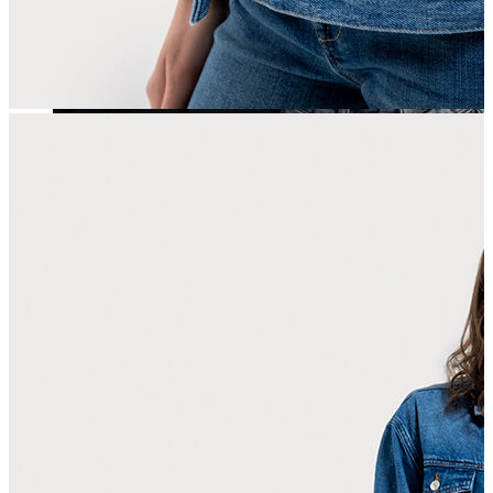
Yeni Sezon
Yeni Sezon
KADIN
KADIN
Jean Pantolon
Pantolon
Sweatshirt
Gömlek
Bluz