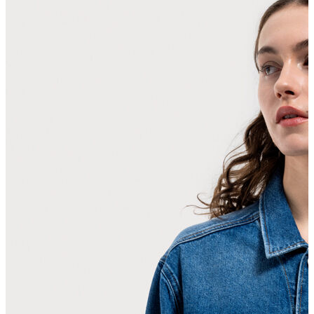
Erkek Aksesuar
Boxer
Çorap
Kemer
Atkı
Cüzdan
Parfüm
Şapka