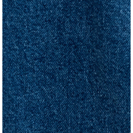
Polo
Şort
Deniz Şortu
Atlet
Hırka
Eşofman Altı
Yağmurluk
Dış Giyim
Dış Giyim
Mont
Ceket
Kaban
Trenchcoat
Jean
Jean
Öne Çıkanlar
Öne Çıkanlar
Yeni Sezon
Kadın Jean
Kadın Jean
Pantolon
Ceket
Gömlek
Elbise
Etek