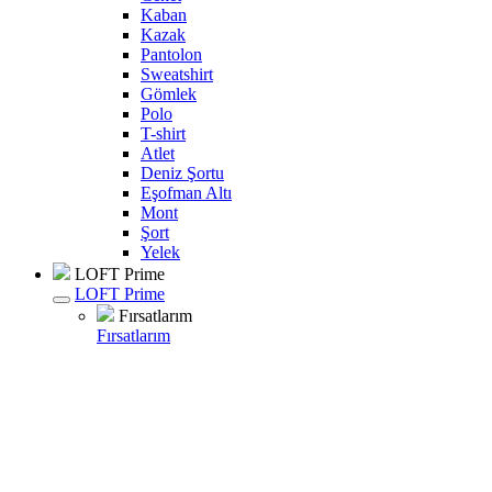
Kaban
Kazak
Pantolon
Sweatshirt
Gömlek
Polo
T-shirt
Atlet
Deniz Şortu
Eşofman Altı
Mont
Şort
Yelek
LOFT Prime
LOFT Prime
Fırsatlarım
Fırsatlarım