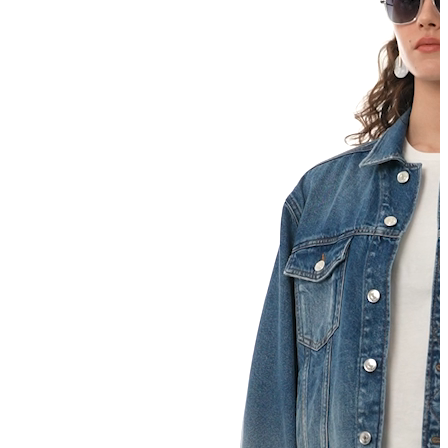
T-shirt
Polo
Şort
Deniz Şortu
Atlet
Hırka
Eşofman Altı
Yağmurluk
Dış Giyim
Mont
Ceket
Kaban
Trenchcoat