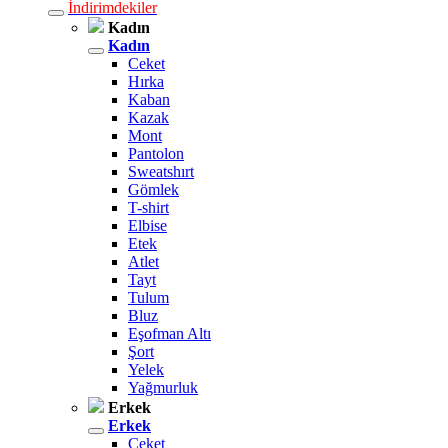
İndirimdekiler
Kadın
Kadın
Ceket
Hırka
Kaban
Kazak
Mont
Pantolon
Sweatshırt
Gömlek
T-shirt
Elbise
Etek
Atlet
Tayt
Tulum
Bluz
Eşofman Altı
Şort
Yelek
Yağmurluk
Erkek
Erkek
Ceket