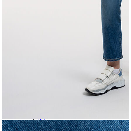
Trenchcoat
Kadın
Kadın
Öne Çıkanlar
Öne Çıkanlar
Yaz Ürünleri
İndirimdekiler
Giyim
Giyim
Jean Pantolon
Pantolon
Gömlek
T-shirt
Polo T-shirt
Bluz
Etek
Elbise
Şort
Kapri
Atlet
Top
Sweatshirt
Kazak