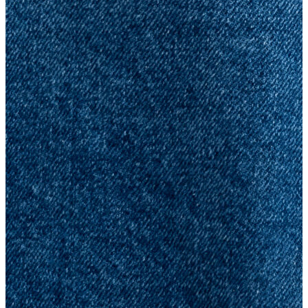
Yelek
Eşofman Altı
Bikini/Mayo
Tulum
Dış Giyim
Dış Giyim
Yağmurluk
Trenchcoat
Mont
Ceket
Erkek
Erkek
Öne Çıkanlar
Öne Çıkanlar
Yaz Ürünleri
İndirimdekiler
Online Özel Koleksiyon
Giyim
Giyim
Jean Pantolon
Pantolon
Gömlek
Sweatshirt
T-shirt