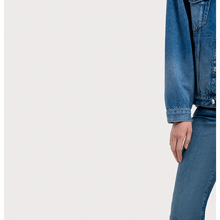
Atlet
Elbise
Eşofman Altı
Mont
Kazak
Yelek
Yağmurluk
Trenchcoat
Kaban
ERKEK
ERKEK
Jean Pantolon
Pantolon
Sweatshirt
Gömlek
Ceket
Eşofman Altı
T-shirt
Polo K.Kol
Hırka
Kazak
Mont
Kaban