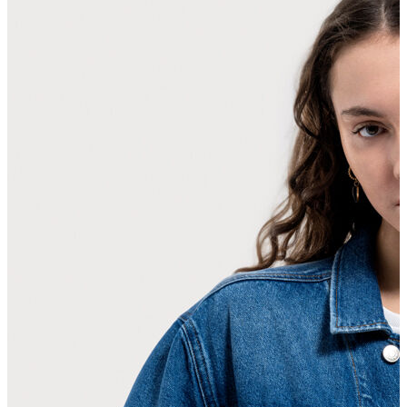
Polo T-shirt
Bluz
Etek
Elbise
Şort
Kapri
Atlet
Top
Sweatshirt
Kazak
Yelek
Eşofman Altı
Bikini/Mayo
Tulum
Dış Giyim
Yağmurluk
Trenchcoat
Mont
Ceket