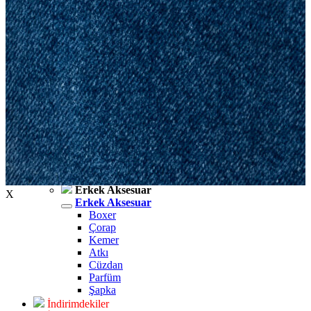
Erkek Jean
Erkek Jean
Pantolon
Ceket
Gömlek
Aksesuar
Aksesuar
Kadın Aksesuar
Kadın Aksesuar
Çorap
Bere
Eldiven
Kemer
Parfüm
Erkek Aksesuar
X
Erkek Aksesuar
Boxer
Çorap
Kemer
Atkı
Cüzdan
Parfüm
Şapka
İndirimdekiler