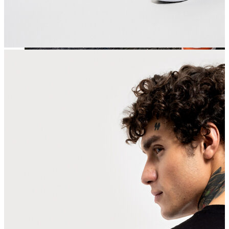
Jean
Öne Çıkanlar
Yeni Sezon
Kadın Jean
Pantolon
Ceket
Gömlek
Elbise
Etek
Erkek Jean
Pantolon
Ceket
Gömlek