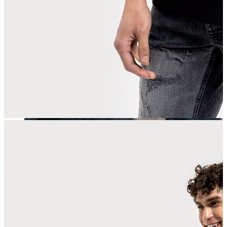
Erkek
Öne Çıkanlar
Yaz Ürünleri
İndirimdekiler
Online Özel Koleksiyon
Giyim
Jean Pantolon
Pantolon
Gömlek
Sweatshirt