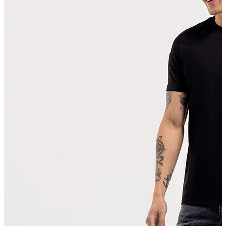
T-shirt
Polo
Şort
Deniz Şortu
Atlet
Hırka
Eşofman Altı
Yağmurluk
Dış Giyim
Mont
Ceket
Kaban
Trenchcoat