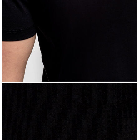
İndirimdekiler
Kadın
Ceket
Hırka
Kaban
Kazak
Mont
Pantolon
Sweatshırt
Gömlek
T-shirt
Elbise
Etek
Atlet
Tayt
Tulum
Bluz
Eşofman Altı
Şort
Yelek
Yağmurluk