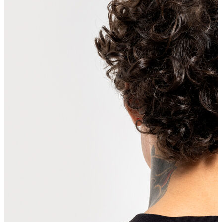
Erkek Aksesuar
Boxer
Çorap
Kemer
Atkı
Cüzdan
Parfüm
Şapka