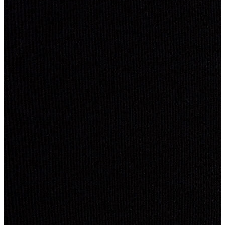
Erkek
Ceket
Kaban
Kazak
Pantolon
Sweatshirt
Gömlek
Polo
T-shirt
Atlet
Deniz Şortu
Eşofman Altı
Mont
Şort
Yelek