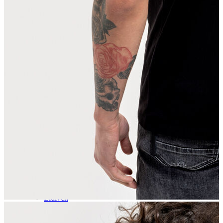
Aksesuar
Kadın Aksesuar
Çorap
Bere
Eldiven
Kemer
Parfüm