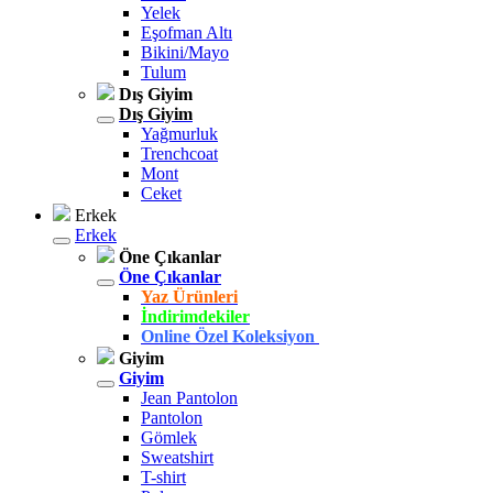
Yelek
Eşofman Altı
Bikini/Mayo
Tulum
Dış Giyim
Dış Giyim
Yağmurluk
Trenchcoat
Mont
Ceket
Erkek
Erkek
Öne Çıkanlar
Öne Çıkanlar
Yaz Ürünleri
İndirimdekiler
Online Özel Koleksiyon
Giyim
Giyim
Jean Pantolon
Pantolon
Gömlek
Sweatshirt
T-shirt