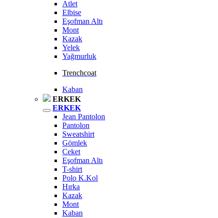
Atlet
Elbise
Eşofman Altı
Mont
Kazak
Yelek
Yağmurluk
Trenchcoat
Kaban
ERKEK
ERKEK
Jean Pantolon
Pantolon
Sweatshirt
Gömlek
Ceket
Eşofman Altı
T-shirt
Polo K.Kol
Hırka
Kazak
Mont
Kaban