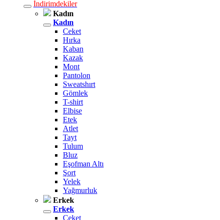
İndirimdekiler
Kadın
Kadın
Ceket
Hırka
Kaban
Kazak
Mont
Pantolon
Sweatshırt
Gömlek
T-shirt
Elbise
Etek
Atlet
Tayt
Tulum
Bluz
Eşofman Altı
Şort
Yelek
Yağmurluk
Erkek
Erkek
Ceket