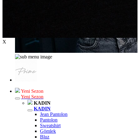
X
Yeni Sezon
Yeni Sezon
KADIN
KADIN
Jean Pantolon
Pantolon
Sweatshirt
Gömlek
Bluz