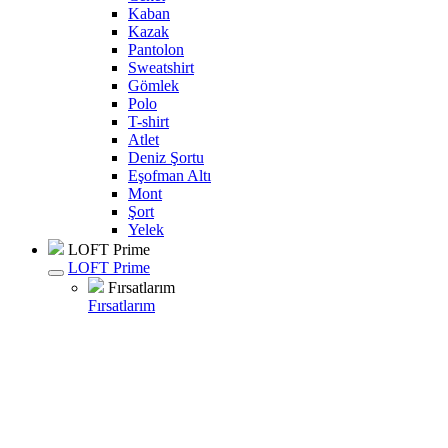
Kaban
Kazak
Pantolon
Sweatshirt
Gömlek
Polo
T-shirt
Atlet
Deniz Şortu
Eşofman Altı
Mont
Şort
Yelek
LOFT Prime
LOFT Prime
Fırsatlarım
Fırsatlarım