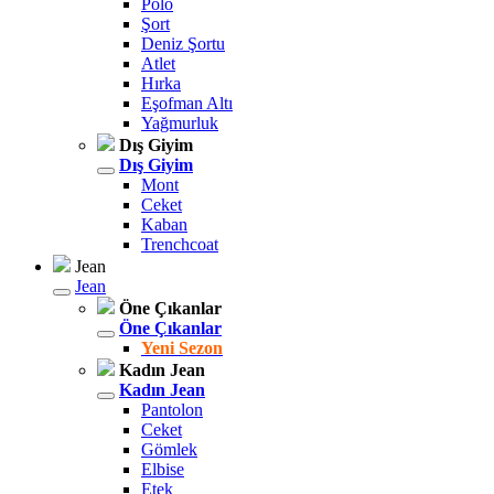
Polo
Şort
Deniz Şortu
Atlet
Hırka
Eşofman Altı
Yağmurluk
Dış Giyim
Dış Giyim
Mont
Ceket
Kaban
Trenchcoat
Jean
Jean
Öne Çıkanlar
Öne Çıkanlar
Yeni Sezon
Kadın Jean
Kadın Jean
Pantolon
Ceket
Gömlek
Elbise
Etek