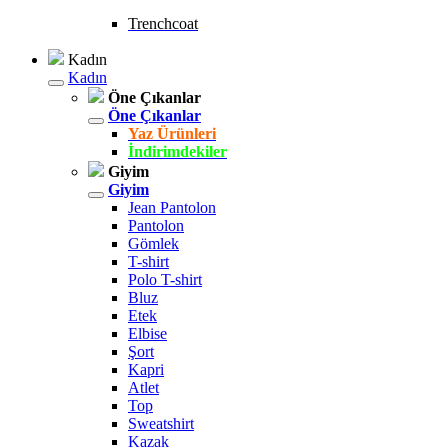
Trenchcoat
Kadın
Kadın
Öne Çıkanlar
Öne Çıkanlar
Yaz Ürünleri
İndirimdekiler
Giyim
Giyim
Jean Pantolon
Pantolon
Gömlek
T-shirt
Polo T-shirt
Bluz
Etek
Elbise
Şort
Kapri
Atlet
Top
Sweatshirt
Kazak