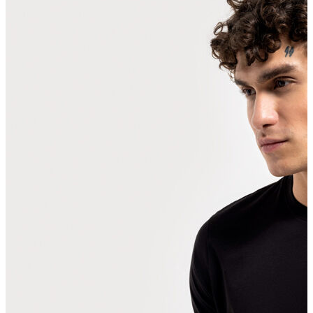
Polo T-shirt
Bluz
Etek
Elbise
Şort
Kapri
Atlet
Top
Sweatshirt
Kazak
Yelek
Eşofman Altı
Bikini/Mayo
Tulum
Dış Giyim
Yağmurluk
Trenchcoat
Mont
Ceket