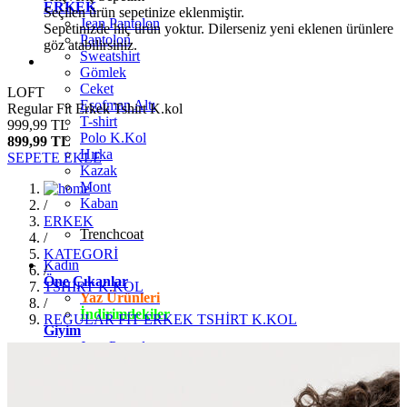
ERKEK
Seçilen ürün sepetinize eklenmiştir.
Jean Pantolon
Sepetinizde hiç ürün yoktur. Dilerseniz yeni eklenen ürünlere
Pantolon
göz atabilirsiniz.
Sweatshirt
Gömlek
Ceket
LOFT
Eşofman Altı
Regular Fit Erkek Tshirt K.kol
T-shirt
999,99 TL
Polo K.Kol
899,99 TL
Hırka
SEPETE EKLE
Kazak
Mont
Kaban
/
ERKEK
Trenchcoat
/
KATEGORİ
Kadın
/
Öne Çıkanlar
TSHİRT K.KOL
Yaz Ürünleri
/
İndirimdekiler
REGULAR FİT ERKEK TSHİRT K.KOL
Giyim
Jean Pantolon
Pantolon
Gömlek
T-shirt