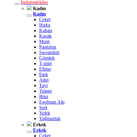
İndirimdekiler
Kadın
Kadın
Ceket
Hırka
Kaban
Kazak
Mont
Pantolon
Sweatshırt
Gömlek
T-shirt
Elbise
Etek
Atlet
Tayt
Tulum
Bluz
Eşofman Altı
Şort
Yelek
Yağmurluk
Erkek
Erkek
Ceket