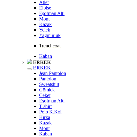
Atlet
Elbise
Eşofman Altı
Mont
Kazak
Yelek
Yağmurluk
Trenchcoat
Kaban
ERKEK
ERKEK
Jean Pantolon
Pantolon
Sweatshirt
Gömlek
Ceket
Eşofman Altı
T-shirt
Polo K.Kol
Hırka
Kazak
Mont
Kaban