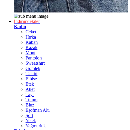
İndirimdekiler
Kadın
Ceket
Hırka
Kaban
Kazak
Mont
Pantolon
Sweatshırt
Gömlek
T-shirt
Elbise
Etek
Atlet
Tayt
Tulum
Bluz
Eşofman Altı
Şort
Yelek
Yağmurluk