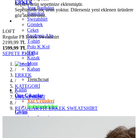
ERKEK
Seçilen ürün sepetinize eklenmiştir.
Jean Pantolon
Sepetinizde hiç ürün yoktur. Dilerseniz yeni eklenen ürünlere
Pantolon
göz atabilirsiniz.
Sweatshirt
Gömlek
Ceket
LOFT
Eşofman Altı
Regular Fit Erkek Sweatshirt
T-shirt
2199,99 TL
Polo K.Kol
1599,99 TL
Hırka
SEPETE EKLE
Kazak
Mont
Kaban
/
ERKEK
Trenchcoat
/
KATEGORİ
Kadın
/
Öne Çıkanlar
SWEATSHİRT
Yaz Ürünleri
/
İndirimdekiler
REGULAR FİT ERKEK SWEATSHİRT
Giyim
Jean Pantolon
Pantolon
Gömlek
T-shirt