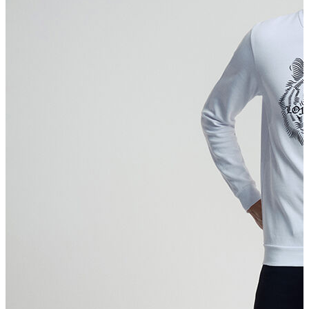
T-shirt
Polo
Şort
Deniz Şortu
Atlet
Hırka
Eşofman Altı
Yağmurluk
Dış Giyim
Mont
Ceket
Kaban
Trenchcoat