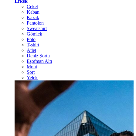
Erkek
Ceket
Kaban
Kazak
Pantolon
Sweatshirt
Gömlek
Polo
T-shirt
Atlet
Deniz Şortu
Eşofman Altı
Mont
Şort
Yelek