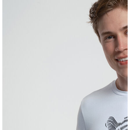
Polo T-shirt
Bluz
Etek
Elbise
Şort
Kapri
Atlet
Top
Sweatshirt
Kazak
Yelek
Eşofman Altı
Bikini/Mayo
Tulum
Dış Giyim
Yağmurluk
Trenchcoat
Mont
Ceket