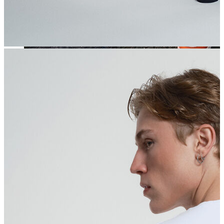
Jean
Öne Çıkanlar
Yeni Sezon
Kadın Jean
Pantolon
Ceket
Gömlek
Elbise
Etek
Erkek Jean
Pantolon
Ceket
Gömlek