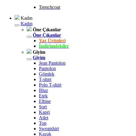
Trenchcoat
Kadın
Kadın
Öne Çıkanlar
Öne Çıkanlar
Yaz Ürünleri
İndirimdekiler
Giyim
Giyim
Jean Pantolon
Pantolon
Gömlek
T-shirt
Polo T-shirt
Bluz
Etek
Elbise
Şort
Kapri
Atlet
Top
Sweatshirt
Kazak