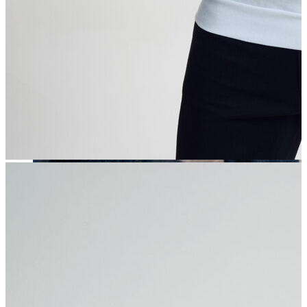
Erkek
Öne Çıkanlar
Yaz Ürünleri
İndirimdekiler
Online Özel Koleksiyon
Giyim
Jean Pantolon
Pantolon
Gömlek
Sweatshirt