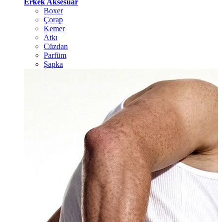
Erkek Aksesuar
Boxer
Çorap
Kemer
Atkı
Cüzdan
Parfüm
Şapka