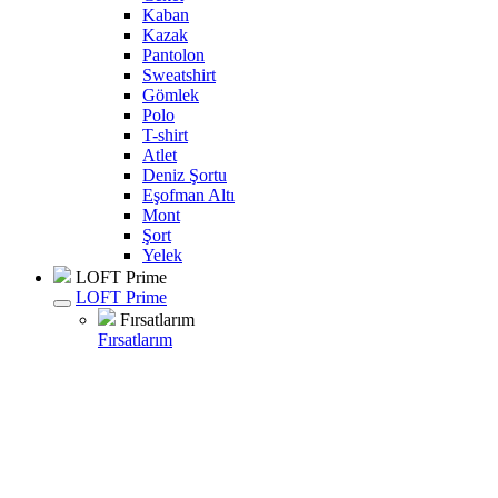
Kaban
Kazak
Pantolon
Sweatshirt
Gömlek
Polo
T-shirt
Atlet
Deniz Şortu
Eşofman Altı
Mont
Şort
Yelek
LOFT Prime
LOFT Prime
Fırsatlarım
Fırsatlarım