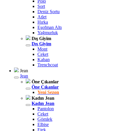
Polo
Şort
Deniz Şortu
Atlet
Hırka
Eşofman Altı
Yağmurluk
Dış Giyim
Dış Giyim
Mont
Ceket
Kaban
Trenchcoat
Jean
Jean
Öne Çıkanlar
Öne Çıkanlar
Yeni Sezon
Kadın Jean
Kadın Jean
Pantolon
Ceket
Gömlek
Elbise
Etek