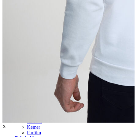
Aksesuar
Kadın Aksesuar
Çorap
Bere
Eldiven
X
Kemer
Parfüm