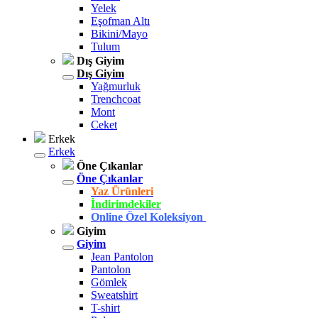
Yelek
Eşofman Altı
Bikini/Mayo
Tulum
Dış Giyim
Dış Giyim
Yağmurluk
Trenchcoat
Mont
Ceket
Erkek
Erkek
Öne Çıkanlar
Öne Çıkanlar
Yaz Ürünleri
İndirimdekiler
Online Özel Koleksiyon
Giyim
Giyim
Jean Pantolon
Pantolon
Gömlek
Sweatshirt
T-shirt