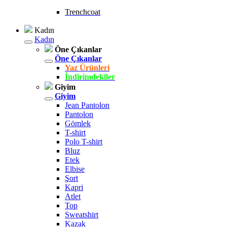
Trenchcoat
Kadın
Kadın
Öne Çıkanlar
Öne Çıkanlar
Yaz Ürünleri
İndirimdekiler
Giyim
Giyim
Jean Pantolon
Pantolon
Gömlek
T-shirt
Polo T-shirt
Bluz
Etek
Elbise
Şort
Kapri
Atlet
Top
Sweatshirt
Kazak