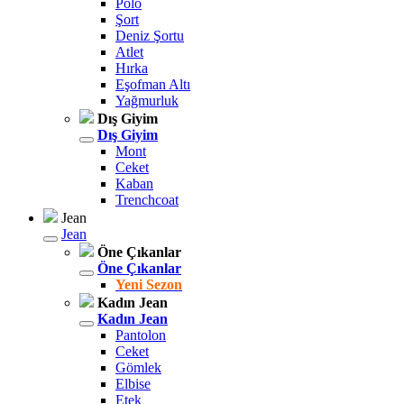
Polo
Şort
Deniz Şortu
Atlet
Hırka
Eşofman Altı
Yağmurluk
Dış Giyim
Dış Giyim
Mont
Ceket
Kaban
Trenchcoat
Jean
Jean
Öne Çıkanlar
Öne Çıkanlar
Yeni Sezon
Kadın Jean
Kadın Jean
Pantolon
Ceket
Gömlek
Elbise
Etek