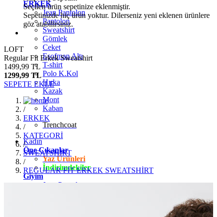
ERKEK
Seçilen ürün sepetinize eklenmiştir.
Jean Pantolon
Sepetinizde hiç ürün yoktur. Dilerseniz yeni eklenen ürünlere
Pantolon
göz atabilirsiniz.
Sweatshirt
Gömlek
Ceket
LOFT
Eşofman Altı
Regular Fit Erkek Sweatshirt
T-shirt
1499,99 TL
Polo K.Kol
1299,99 TL
Hırka
SEPETE EKLE
Kazak
Mont
Kaban
/
ERKEK
Trenchcoat
/
KATEGORİ
Kadın
/
Öne Çıkanlar
SWEATSHİRT
Yaz Ürünleri
/
İndirimdekiler
REGULAR FİT ERKEK SWEATSHİRT
Giyim
Jean Pantolon
Pantolon
Gömlek
T-shirt