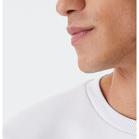
T-shirt
Polo
Şort
Deniz Şortu
Atlet
Hırka
Eşofman Altı
Yağmurluk
Dış Giyim
Mont
Ceket
Kaban
Trenchcoat