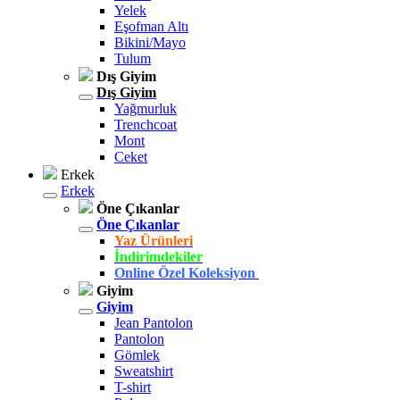
Yelek
Eşofman Altı
Bikini/Mayo
Tulum
Dış Giyim
Dış Giyim
Yağmurluk
Trenchcoat
Mont
Ceket
Erkek
Erkek
Öne Çıkanlar
Öne Çıkanlar
Yaz Ürünleri
İndirimdekiler
Online Özel Koleksiyon
Giyim
Giyim
Jean Pantolon
Pantolon
Gömlek
Sweatshirt
T-shirt