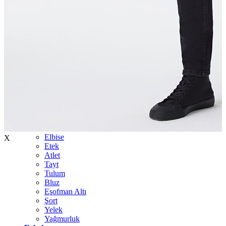
İndirimdekiler
Kadın
Ceket
Hırka
Kaban
Kazak
Mont
Pantolon
Sweatshırt
Gömlek
T-shirt
Elbise
X
Etek
Atlet
Tayt
Tulum
Bluz
Eşofman Altı
Şort
Yelek
Yağmurluk