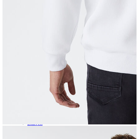
Aksesuar
Kadın Aksesuar
Çorap
Bere
Eldiven
Kemer
Parfüm