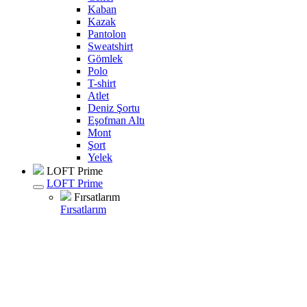
Kaban
Kazak
Pantolon
Sweatshirt
Gömlek
Polo
T-shirt
Atlet
Deniz Şortu
Eşofman Altı
Mont
Şort
Yelek
LOFT Prime
LOFT Prime
Fırsatlarım
Fırsatlarım