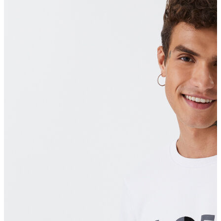
Polo T-shirt
Bluz
Etek
Elbise
Şort
Kapri
Atlet
Top
Sweatshirt
Kazak
Yelek
Eşofman Altı
Bikini/Mayo
Tulum
Dış Giyim
Yağmurluk
Trenchcoat
Mont
Ceket