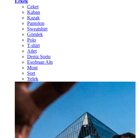
Erkek
Ceket
Kaban
Kazak
Pantolon
Sweatshirt
Gömlek
Polo
T-shirt
Atlet
Deniz Şortu
Eşofman Altı
Mont
Şort
Yelek