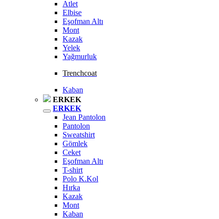
Atlet
Elbise
Eşofman Altı
Mont
Kazak
Yelek
Yağmurluk
Trenchcoat
Kaban
ERKEK
ERKEK
Jean Pantolon
Pantolon
Sweatshirt
Gömlek
Ceket
Eşofman Altı
T-shirt
Polo K.Kol
Hırka
Kazak
Mont
Kaban