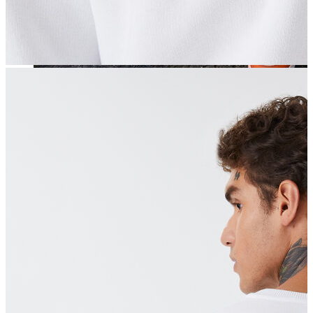
Jean
Öne Çıkanlar
Yeni Sezon
Kadın Jean
Pantolon
Ceket
Gömlek
Elbise
Etek
Erkek Jean
Pantolon
Ceket
Gömlek