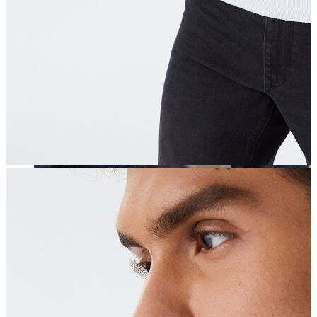
Erkek
Öne Çıkanlar
Yaz Ürünleri
İndirimdekiler
Online Özel Koleksiyon
Giyim
Jean Pantolon
Pantolon
Gömlek
Sweatshirt