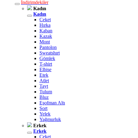
İndirimdekiler
Kadın
Kadın
Ceket
Hırka
Kaban
Kazak
Mont
Pantolon
Sweatshırt
Gömlek
T-shirt
Elbise
Etek
Atlet
Tayt
Tulum
Bluz
Eşofman Altı
Şort
Yelek
Yağmurluk
Erkek
Erkek
Ceket