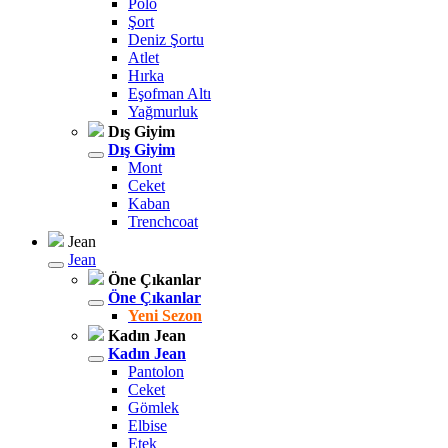
Polo
Şort
Deniz Şortu
Atlet
Hırka
Eşofman Altı
Yağmurluk
Dış Giyim
Dış Giyim
Mont
Ceket
Kaban
Trenchcoat
Jean
Jean
Öne Çıkanlar
Öne Çıkanlar
Yeni Sezon
Kadın Jean
Kadın Jean
Pantolon
Ceket
Gömlek
Elbise
Etek