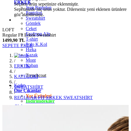
ERKEK
Seçilen ürün sepetinize eklenmiştir.
Jean Pantolon
Sepetinizde hiç ürün yoktur. Dilerseniz yeni eklenen ürünlere
Pantolon
göz atabilirsiniz.
Sweatshirt
Gömlek
Ceket
LOFT
Eşofman Altı
Regular Fit Erkek Sweatshirt
T-shirt
1499,90 TL
Polo K.Kol
SEPETE EKLE
Hırka
Kazak
Mont
/
Kaban
ERKEK
/
Trenchcoat
KATEGORİ
/
Kadın
SWEATSHİRT
Öne Çıkanlar
/
Yaz Ürünleri
REGULAR FİT ERKEK SWEATSHİRT
İndirimdekiler
Giyim
Jean Pantolon
Pantolon
Gömlek
T-shirt