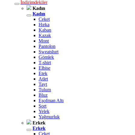
İndirimdekiler
Kadın
Kadın
Ceket
Hırka
Kaban
Kazak
Mont
Pantolon
Sweatshırt
Gömlek
T-shirt
Elbise
Etek
Atlet
Tayt
Tulum
Bluz
Eşofman Altı
Şort
Yelek
Yağmurluk
Erkek
Erkek
Ceket