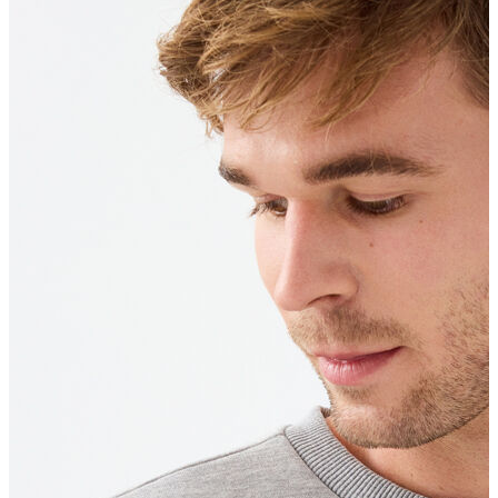
Erkek
Ceket
Kaban
Kazak
Pantolon
Sweatshirt
Gömlek
Polo
T-shirt
Atlet
Deniz Şortu
Eşofman Altı
Mont
Şort
Yelek