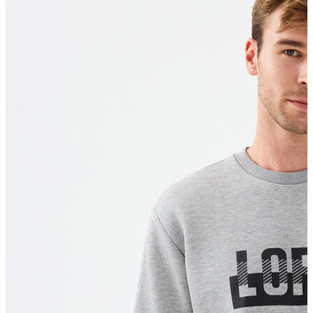
Polo T-shirt
Bluz
Etek
Elbise
Şort
Kapri
Atlet
Top
Sweatshirt
Kazak
Yelek
Eşofman Altı
Bikini/Mayo
Tulum
Dış Giyim
Yağmurluk
Trenchcoat
Mont
Ceket