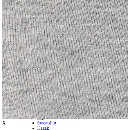
Trenchcoat
Kadın
Kadın
Öne Çıkanlar
Öne Çıkanlar
Yaz Ürünleri
İndirimdekiler
Giyim
Giyim
Jean Pantolon
Pantolon
Gömlek
T-shirt
Polo T-shirt
Bluz
Etek
Elbise
Şort
Kapri
Atlet
Top
X
Sweatshirt
Kazak