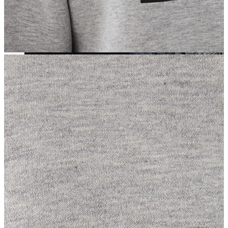
Yeni Sezon
Yeni Sezon
KADIN
KADIN
Jean Pantolon
Pantolon
Sweatshirt
Gömlek
Bluz