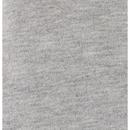
Atlet
Elbise
Eşofman Altı
Mont
Kazak
Yelek
Yağmurluk
Trenchcoat
Kaban
ERKEK
ERKEK
Jean Pantolon
Pantolon
Sweatshirt
Gömlek
Ceket
Eşofman Altı
T-shirt
Polo K.Kol
Hırka
Kazak
Mont
Kaban