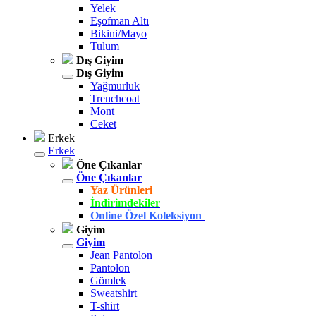
Yelek
Eşofman Altı
Bikini/Mayo
Tulum
Dış Giyim
Dış Giyim
Yağmurluk
Trenchcoat
Mont
Ceket
Erkek
Erkek
Öne Çıkanlar
Öne Çıkanlar
Yaz Ürünleri
İndirimdekiler
Online Özel Koleksiyon
Giyim
Giyim
Jean Pantolon
Pantolon
Gömlek
Sweatshirt
T-shirt