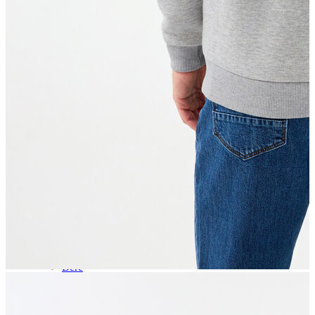
Aksesuar
Kadın Aksesuar
Çorap
Bere
Eldiven
Kemer
Parfüm