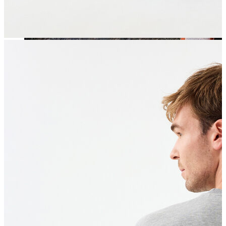
Jean
Öne Çıkanlar
Yeni Sezon
Kadın Jean
Pantolon
Ceket
Gömlek
Elbise
Etek
Erkek Jean
Pantolon
Ceket
Gömlek