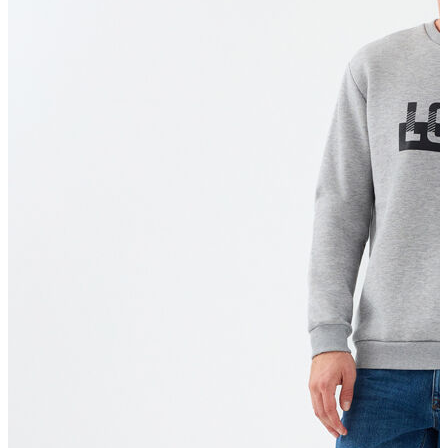
T-shirt
Polo
Şort
Deniz Şortu
Atlet
Hırka
Eşofman Altı
Yağmurluk
Dış Giyim
Mont
Ceket
Kaban
Trenchcoat