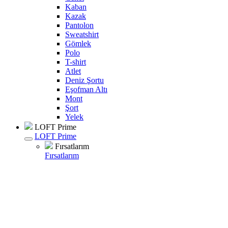
Kaban
Kazak
Pantolon
Sweatshirt
Gömlek
Polo
T-shirt
Atlet
Deniz Şortu
Eşofman Altı
Mont
Şort
Yelek
LOFT Prime
LOFT Prime
Fırsatlarım
Fırsatlarım