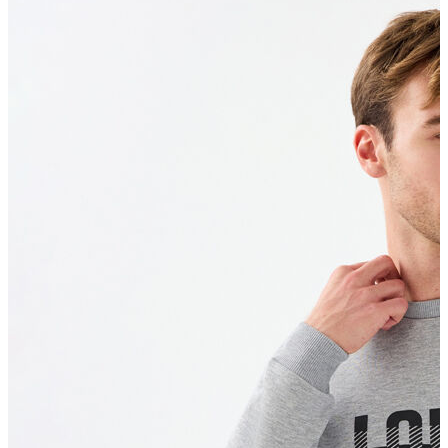
Erkek Aksesuar
Boxer
Çorap
Kemer
Atkı
Cüzdan
Parfüm
Şapka