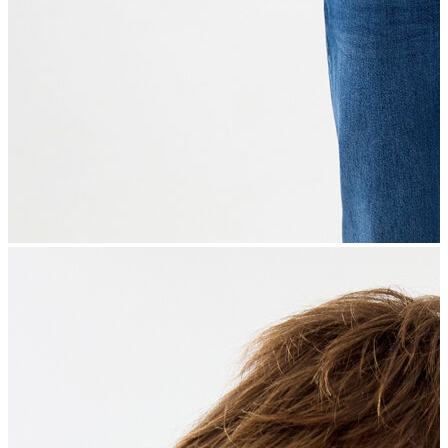
İndirimdekiler
Kadın
Ceket
Hırka
Kaban
Kazak
Mont
Pantolon
Sweatshırt
Gömlek
T-shirt
Elbise
Etek
Atlet
Tayt
Tulum
Bluz
Eşofman Altı
Şort
Yelek
Yağmurluk