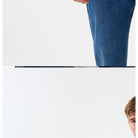
Erkek
Öne Çıkanlar
Yaz Ürünleri
İndirimdekiler
Online Özel Koleksiyon
Giyim
Jean Pantolon
Pantolon
Gömlek
Sweatshirt