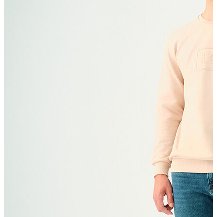
T-shirt
Polo
Şort
Deniz Şortu
Atlet
Hırka
Eşofman Altı
Yağmurluk
Dış Giyim
Mont
Ceket
Kaban
Trenchcoat