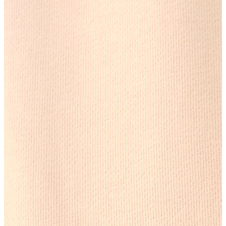
Erkek
Ceket
Kaban
Kazak
Pantolon
Sweatshirt
Gömlek
Polo
T-shirt
Atlet
Deniz Şortu
Eşofman Altı
Mont
Şort
Yelek