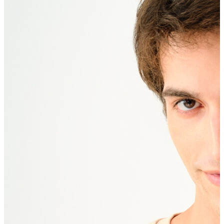
Erkek Aksesuar
Boxer
Çorap
Kemer
Atkı
Cüzdan
Parfüm
Şapka