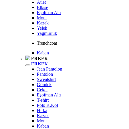
Atlet
Elbise
Eşofman Altı
Mont
Kazak
Yelek
Yağmurluk
Trenchcoat
Kaban
ERKEK
ERKEK
Jean Pantolon
Pantolon
Sweatshirt
Gömlek
Ceket
Eşofman Altı
T-shirt
Polo K.Kol
Hırka
Kazak
Mont
Kaban