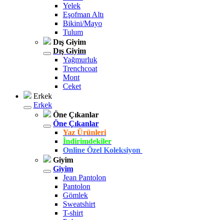
Yelek
Eşofman Altı
Bikini/Mayo
Tulum
Dış Giyim
Dış Giyim
Yağmurluk
Trenchcoat
Mont
Ceket
Erkek
Erkek
Öne Çıkanlar
Öne Çıkanlar
Yaz Ürünleri
İndirimdekiler
Online Özel Koleksiyon
Giyim
Giyim
Jean Pantolon
Pantolon
Gömlek
Sweatshirt
T-shirt