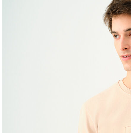
Polo T-shirt
Bluz
Etek
Elbise
Şort
Kapri
Atlet
Top
Sweatshirt
Kazak
Yelek
Eşofman Altı
Bikini/Mayo
Tulum
Dış Giyim
Yağmurluk
Trenchcoat
Mont
Ceket