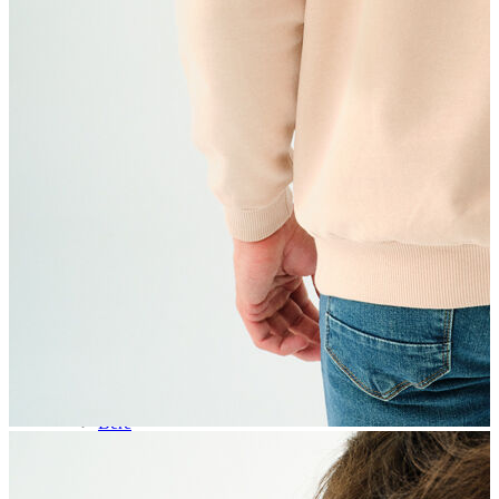
Aksesuar
Kadın Aksesuar
Çorap
Bere
Eldiven
Kemer
Parfüm