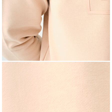
İndirimdekiler
Kadın
Ceket
Hırka
Kaban
Kazak
Mont
Pantolon
Sweatshırt
Gömlek
T-shirt
Elbise
Etek
Atlet
Tayt
Tulum
Bluz
Eşofman Altı
Şort
Yelek
Yağmurluk