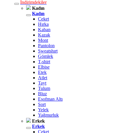
İndirimdekiler
Kadın
Kadın
Ceket
Hırka
Kaban
Kazak
Mont
Pantolon
Sweatshırt
Gömlek
T-shirt
Elbise
Etek
Atlet
Tayt
Tulum
Bluz
Eşofman Altı
Şort
Yelek
Yağmurluk
Erkek
Erkek
Ceket