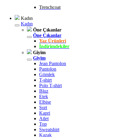
Trenchcoat
Kadın
Kadın
Öne Çıkanlar
Öne Çıkanlar
Yaz Ürünleri
İndirimdekiler
Giyim
Giyim
Jean Pantolon
Pantolon
Gömlek
T-shirt
Polo T-shirt
Bluz
Etek
Elbise
Şort
Kapri
Atlet
Top
Sweatshirt
Kazak