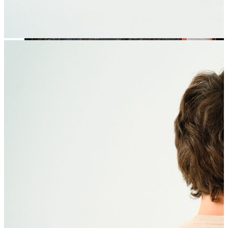
Jean
Öne Çıkanlar
Yeni Sezon
Kadın Jean
Pantolon
Ceket
Gömlek
Elbise
Etek
Erkek Jean
Pantolon
Ceket
Gömlek