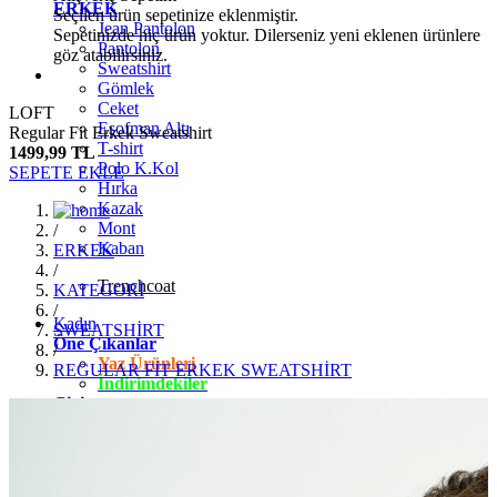
ERKEK
Seçilen ürün sepetinize eklenmiştir.
Jean Pantolon
Sepetinizde hiç ürün yoktur. Dilerseniz yeni eklenen ürünlere
Pantolon
göz atabilirsiniz.
Sweatshirt
Gömlek
Ceket
LOFT
Eşofman Altı
Regular Fit Erkek Sweatshirt
T-shirt
1499,99 TL
Polo K.Kol
SEPETE EKLE
Hırka
Kazak
Mont
/
Kaban
ERKEK
/
Trenchcoat
KATEGORİ
/
Kadın
SWEATSHİRT
Öne Çıkanlar
/
Yaz Ürünleri
REGULAR FİT ERKEK SWEATSHİRT
İndirimdekiler
Giyim
Jean Pantolon
Pantolon
Gömlek
T-shirt