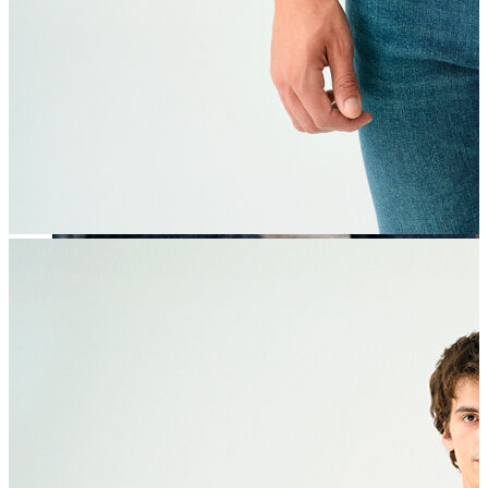
Erkek
Öne Çıkanlar
Yaz Ürünleri
İndirimdekiler
Online Özel Koleksiyon
Giyim
Jean Pantolon
Pantolon
Gömlek
Sweatshirt