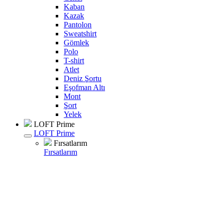
Kaban
Kazak
Pantolon
Sweatshirt
Gömlek
Polo
T-shirt
Atlet
Deniz Şortu
Eşofman Altı
Mont
Şort
Yelek
LOFT Prime
LOFT Prime
Fırsatlarım
Fırsatlarım