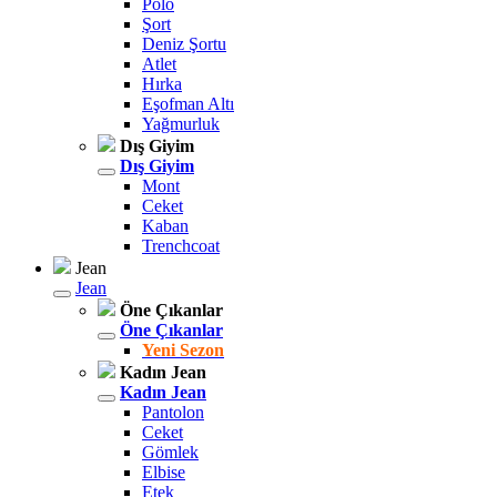
Polo
Şort
Deniz Şortu
Atlet
Hırka
Eşofman Altı
Yağmurluk
Dış Giyim
Dış Giyim
Mont
Ceket
Kaban
Trenchcoat
Jean
Jean
Öne Çıkanlar
Öne Çıkanlar
Yeni Sezon
Kadın Jean
Kadın Jean
Pantolon
Ceket
Gömlek
Elbise
Etek