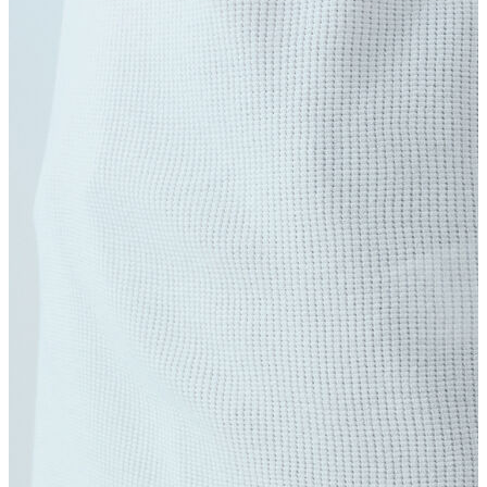
Erkek
Ceket
Kaban
Kazak
Pantolon
Sweatshirt
Gömlek
Polo
T-shirt
Atlet
Deniz Şortu
Eşofman Altı
Mont
Şort
Yelek