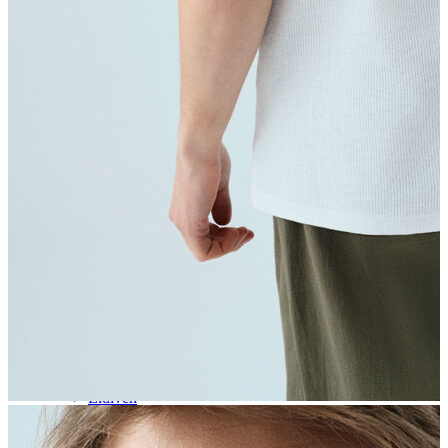
Aksesuar
Kadın Aksesuar
Çorap
Bere
Eldiven
Kemer
Parfüm