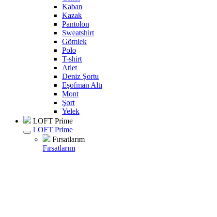
Kaban
Kazak
Pantolon
Sweatshirt
Gömlek
Polo
T-shirt
Atlet
Deniz Şortu
Eşofman Altı
Mont
Şort
Yelek
LOFT Prime
LOFT Prime
Fırsatlarım
Fırsatlarım