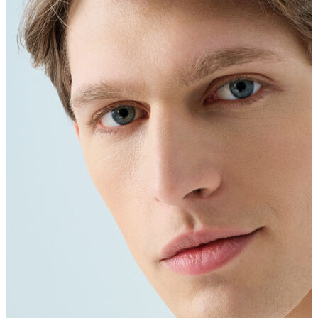
Erkek Aksesuar
Boxer
Çorap
Kemer
Atkı
Cüzdan
Parfüm
Şapka