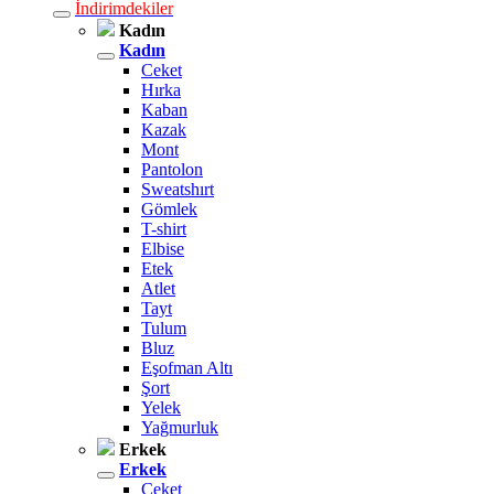
İndirimdekiler
Kadın
Kadın
Ceket
Hırka
Kaban
Kazak
Mont
Pantolon
Sweatshırt
Gömlek
T-shirt
Elbise
Etek
Atlet
Tayt
Tulum
Bluz
Eşofman Altı
Şort
Yelek
Yağmurluk
Erkek
Erkek
Ceket