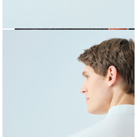
Jean
Öne Çıkanlar
Yeni Sezon
Kadın Jean
Pantolon
Ceket
Gömlek
Elbise
Etek
Erkek Jean
Pantolon
Ceket
Gömlek