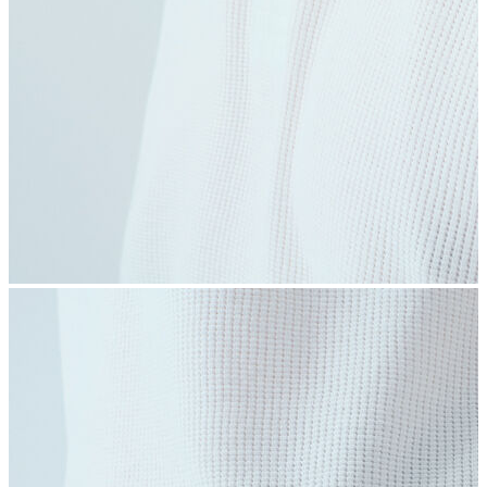
İndirimdekiler
Kadın
Ceket
Hırka
Kaban
Kazak
Mont
Pantolon
Sweatshırt
Gömlek
T-shirt
Elbise
Etek
Atlet
Tayt
Tulum
Bluz
Eşofman Altı
Şort
Yelek
Yağmurluk