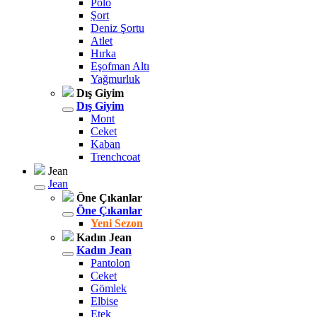
Polo
Şort
Deniz Şortu
Atlet
Hırka
Eşofman Altı
Yağmurluk
Dış Giyim
Dış Giyim
Mont
Ceket
Kaban
Trenchcoat
Jean
Jean
Öne Çıkanlar
Öne Çıkanlar
Yeni Sezon
Kadın Jean
Kadın Jean
Pantolon
Ceket
Gömlek
Elbise
Etek