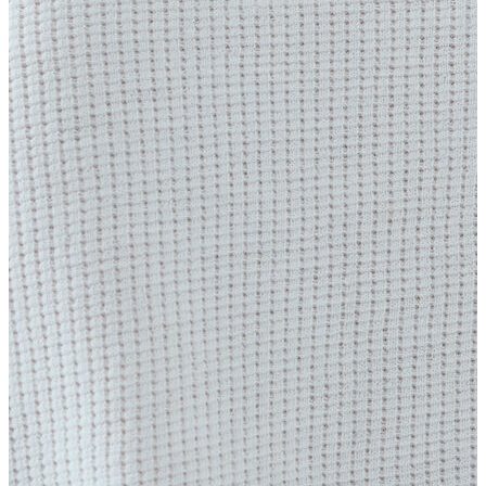
Atlet
Elbise
Eşofman Altı
Mont
Kazak
Yelek
Yağmurluk
Trenchcoat
Kaban
ERKEK
ERKEK
Jean Pantolon
Pantolon
Sweatshirt
Gömlek
Ceket
Eşofman Altı
T-shirt
Polo K.Kol
Hırka
Kazak
Mont
Kaban