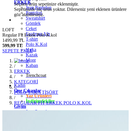
ERKEK
Seçilen ürün sepetinize eklenmiştir.
Jean Pantolon
Sepetinizde hiç ürün yoktur. Dilerseniz yeni eklenen ürünlere
Pantolon
göz atabilirsiniz.
Sweatshirt
Gömlek
Ceket
LOFT
Eşofman Altı
Regular Fit Erkek Polo K.kol
T-shirt
1499,99 TL
Polo K.Kol
599,99 TL
Hırka
SEPETE EKLE
Kazak
Mont
Kaban
/
ERKEK
Trenchcoat
/
KATEGORİ
Kadın
/
Öne Çıkanlar
POLO YAKA TİŞÖRT
Yaz Ürünleri
/
İndirimdekiler
REGULAR FİT ERKEK POLO K.KOL
Giyim
Jean Pantolon
Pantolon
Gömlek
T-shirt