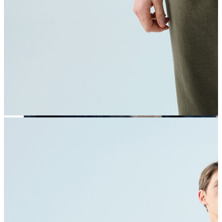
Erkek
Öne Çıkanlar
Yaz Ürünleri
İndirimdekiler
Online Özel Koleksiyon
Giyim
Jean Pantolon
Pantolon
Gömlek
Sweatshirt