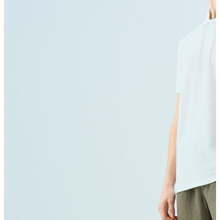
T-shirt
Polo
Şort
Deniz Şortu
Atlet
Hırka
Eşofman Altı
Yağmurluk
Dış Giyim
Mont
Ceket
Kaban
Trenchcoat