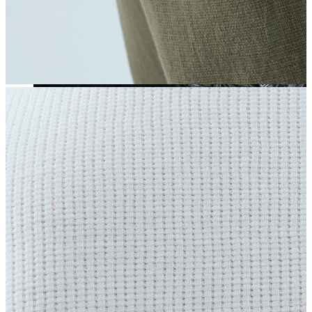
Yeni Sezon
Yeni Sezon
KADIN
KADIN
Jean Pantolon
Pantolon
Sweatshirt
Gömlek
Bluz