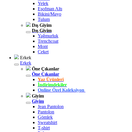
Yelek
Eşofman Altı
Bikini/Mayo
Tulum
Dış Giyim
Dış Giyim
Yağmurluk
Trenchcoat
Mont
Ceket
Erkek
Erkek
Öne Çıkanlar
Öne Çıkanlar
Yaz Ürünleri
İndirimdekiler
Online Özel Koleksiyon
Giyim
Giyim
Jean Pantolon
Pantolon
Gömlek
Sweatshirt
T-shirt