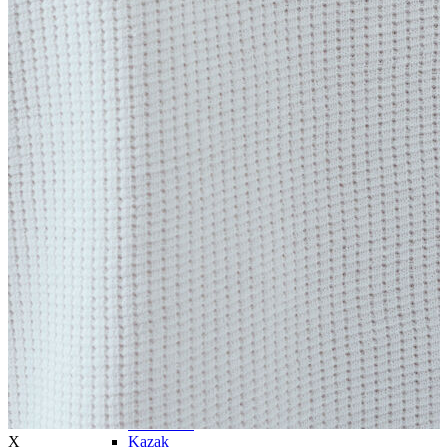
Trenchcoat
Kadın
Kadın
Öne Çıkanlar
Öne Çıkanlar
Yaz Ürünleri
İndirimdekiler
Giyim
Giyim
Jean Pantolon
Pantolon
Gömlek
T-shirt
Polo T-shirt
Bluz
Etek
Elbise
Şort
Kapri
Atlet
Top
Sweatshirt
X
Kazak