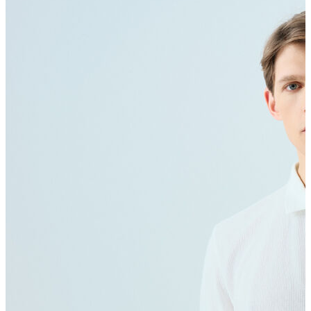
Polo T-shirt
Bluz
Etek
Elbise
Şort
Kapri
Atlet
Top
Sweatshirt
Kazak
Yelek
Eşofman Altı
Bikini/Mayo
Tulum
Dış Giyim
Yağmurluk
Trenchcoat
Mont
Ceket