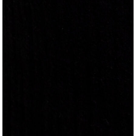
Erkek
Ceket
Kaban
Kazak
Pantolon
Sweatshirt
Gömlek
Polo
T-shirt
Atlet
Deniz Şortu
Eşofman Altı
Mont
Şort
Yelek