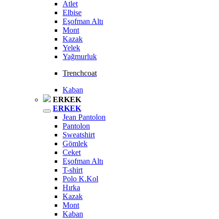
Atlet
Elbise
Eşofman Altı
Mont
Kazak
Yelek
Yağmurluk
Trenchcoat
Kaban
ERKEK
ERKEK
Jean Pantolon
Pantolon
Sweatshirt
Gömlek
Ceket
Eşofman Altı
T-shirt
Polo K.Kol
Hırka
Kazak
Mont
Kaban