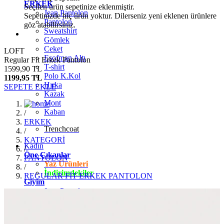
ERKEK
Seçilen ürün sepetinize eklenmiştir.
Jean Pantolon
Sepetinizde hiç ürün yoktur. Dilerseniz yeni eklenen ürünlere
Pantolon
göz atabilirsiniz.
Sweatshirt
Gömlek
Ceket
LOFT
Eşofman Altı
Regular Fit Erkek Pantolon
T-shirt
1599,90 TL
Polo K.Kol
1199,95 TL
Hırka
SEPETE EKLE
Kazak
Mont
Kaban
/
ERKEK
Trenchcoat
/
KATEGORİ
Kadın
/
Öne Çıkanlar
PANTOLON
Yaz Ürünleri
/
İndirimdekiler
REGULAR FİT ERKEK PANTOLON
Giyim
Jean Pantolon
Pantolon
Gömlek
T-shirt