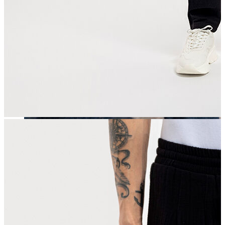
Erkek
Öne Çıkanlar
Yaz Ürünleri
İndirimdekiler
Online Özel Koleksiyon
Giyim
Jean Pantolon
Pantolon
Gömlek
Sweatshirt