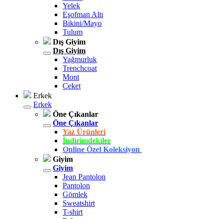
Yelek
Eşofman Altı
Bikini/Mayo
Tulum
Dış Giyim
Dış Giyim
Yağmurluk
Trenchcoat
Mont
Ceket
Erkek
Erkek
Öne Çıkanlar
Öne Çıkanlar
Yaz Ürünleri
İndirimdekiler
Online Özel Koleksiyon
Giyim
Giyim
Jean Pantolon
Pantolon
Gömlek
Sweatshirt
T-shirt