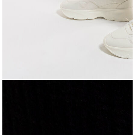
İndirimdekiler
Kadın
Ceket
Hırka
Kaban
Kazak
Mont
Pantolon
Sweatshırt
Gömlek
T-shirt
Elbise
Etek
Atlet
Tayt
Tulum
Bluz
Eşofman Altı
Şort
Yelek
Yağmurluk