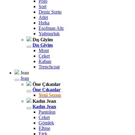
Polo
Şort
Deniz Şortu
Atlet
Hırka
Eşofman Altı
Yağmurluk
Dış Giyim
Dış Giyim
Mont
Ceket
Kaban
Trenchcoat
Jean
Jean
Öne Çıkanlar
Öne Çıkanlar
Yeni Sezon
Kadın Jean
Kadın Jean
Pantolon
Ceket
Gömlek
Elbise
Etek