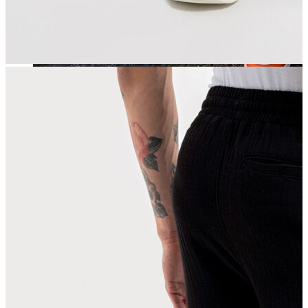
Jean
Öne Çıkanlar
Yeni Sezon
Kadın Jean
Pantolon
Ceket
Gömlek
Elbise
Etek
Erkek Jean
Pantolon
Ceket
Gömlek