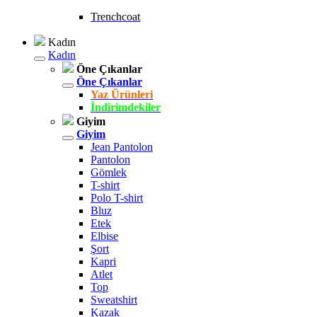
Trenchcoat
Kadın
Kadın
Öne Çıkanlar
Öne Çıkanlar
Yaz Ürünleri
İndirimdekiler
Giyim
Giyim
Jean Pantolon
Pantolon
Gömlek
T-shirt
Polo T-shirt
Bluz
Etek
Elbise
Şort
Kapri
Atlet
Top
Sweatshirt
Kazak