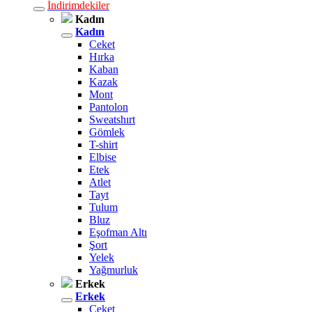
İndirimdekiler
Kadın
Kadın
Ceket
Hırka
Kaban
Kazak
Mont
Pantolon
Sweatshırt
Gömlek
T-shirt
Elbise
Etek
Atlet
Tayt
Tulum
Bluz
Eşofman Altı
Şort
Yelek
Yağmurluk
Erkek
Erkek
Ceket