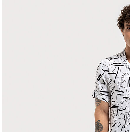
Polo T-shirt
Bluz
Etek
Elbise
Şort
Kapri
Atlet
Top
Sweatshirt
Kazak
Yelek
Eşofman Altı
Bikini/Mayo
Tulum
Dış Giyim
Yağmurluk
Trenchcoat
Mont
Ceket