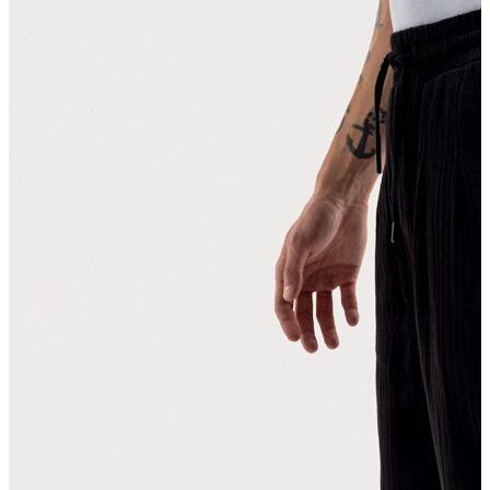
Erkek Aksesuar
Boxer
Çorap
Kemer
Atkı
Cüzdan
Parfüm
Şapka