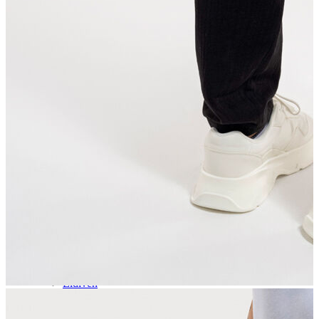
Aksesuar
Kadın Aksesuar
Çorap
Bere
Eldiven
Kemer
Parfüm