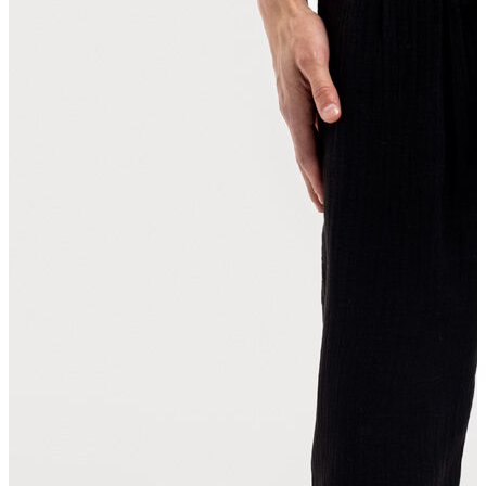
T-shirt
Polo
Şort
Deniz Şortu
Atlet
Hırka
Eşofman Altı
Yağmurluk
Dış Giyim
Mont
Ceket
Kaban
Trenchcoat