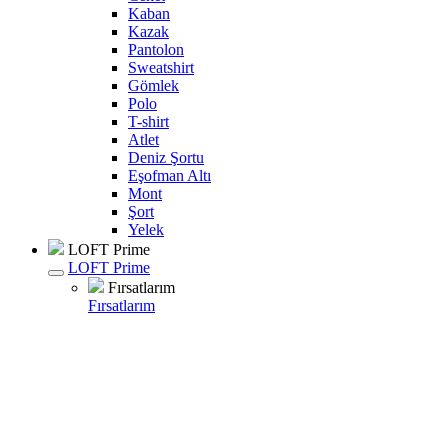
Kaban
Kazak
Pantolon
Sweatshirt
Gömlek
Polo
T-shirt
Atlet
Deniz Şortu
Eşofman Altı
Mont
Şort
Yelek
LOFT Prime
LOFT Prime
Fırsatlarım
Fırsatlarım