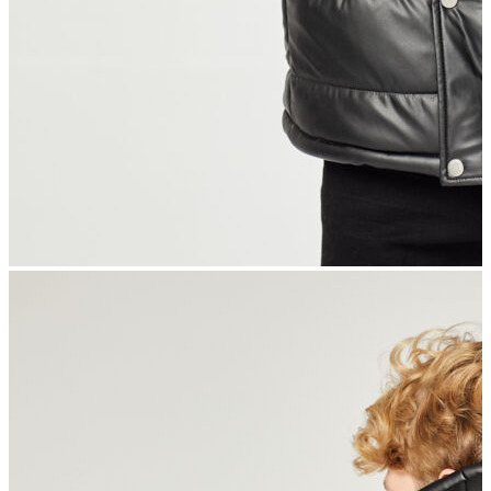
İndirimdekiler
Kadın
Ceket
Hırka
Kaban
Kazak
Mont
Pantolon
Sweatshırt
Gömlek
T-shirt
Elbise
Etek
Atlet
Tayt
Tulum
Bluz
Eşofman Altı
Şort
Yelek
Yağmurluk