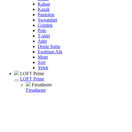
Kaban
Kazak
Pantolon
Sweatshirt
Gömlek
Polo
T-shirt
Atlet
Deniz Şortu
Eşofman Altı
Mont
Şort
Yelek
LOFT Prime
LOFT Prime
Fırsatlarım
Fırsatlarım