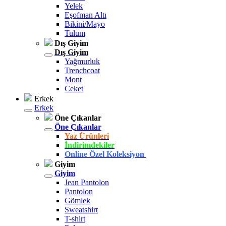
Yelek
Eşofman Altı
Bikini/Mayo
Tulum
Dış Giyim
Dış Giyim
Yağmurluk
Trenchcoat
Mont
Ceket
Erkek
Erkek
Öne Çıkanlar
Öne Çıkanlar
Yaz Ürünleri
İndirimdekiler
Online Özel Koleksiyon
Giyim
Giyim
Jean Pantolon
Pantolon
Gömlek
Sweatshirt
T-shirt