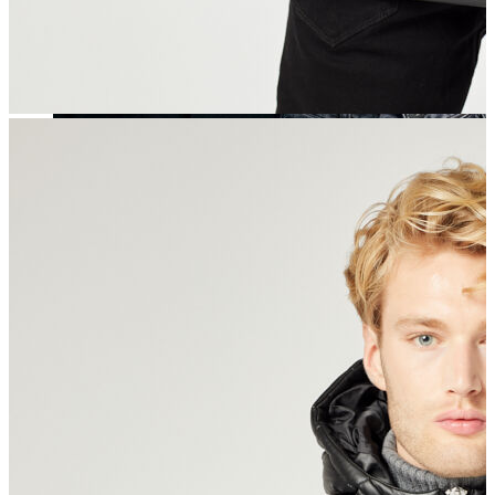
Yeni Sezon
Yeni Sezon
KADIN
KADIN
Jean Pantolon
Pantolon
Sweatshirt
Gömlek
Bluz