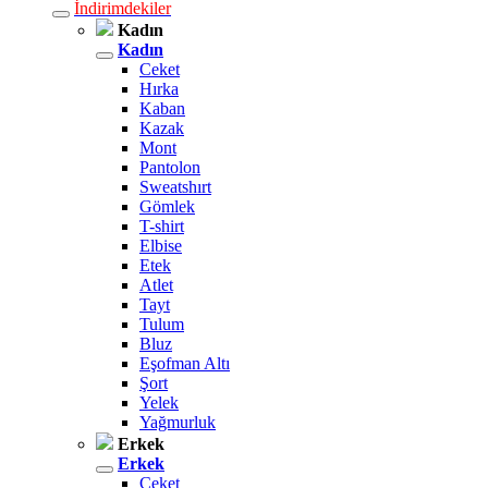
İndirimdekiler
Kadın
Kadın
Ceket
Hırka
Kaban
Kazak
Mont
Pantolon
Sweatshırt
Gömlek
T-shirt
Elbise
Etek
Atlet
Tayt
Tulum
Bluz
Eşofman Altı
Şort
Yelek
Yağmurluk
Erkek
Erkek
Ceket