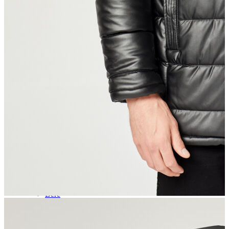
Aksesuar
Kadın Aksesuar
Çorap
Bere
Eldiven
Kemer
Parfüm