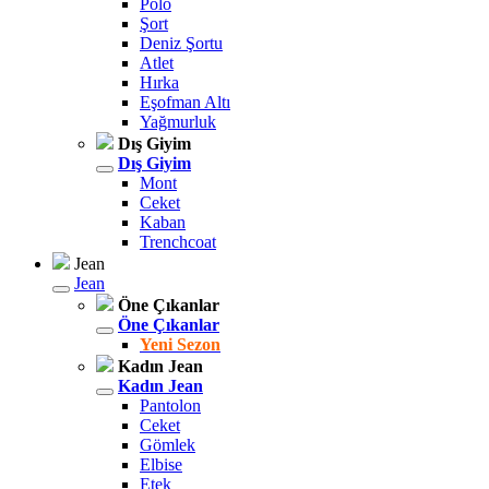
Polo
Şort
Deniz Şortu
Atlet
Hırka
Eşofman Altı
Yağmurluk
Dış Giyim
Dış Giyim
Mont
Ceket
Kaban
Trenchcoat
Jean
Jean
Öne Çıkanlar
Öne Çıkanlar
Yeni Sezon
Kadın Jean
Kadın Jean
Pantolon
Ceket
Gömlek
Elbise
Etek