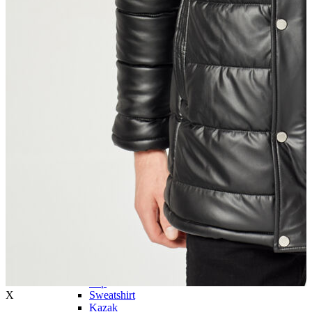
Trenchcoat
Kadın
Kadın
Öne Çıkanlar
Öne Çıkanlar
Yaz Ürünleri
İndirimdekiler
Giyim
Giyim
Jean Pantolon
Pantolon
Gömlek
T-shirt
Polo T-shirt
Bluz
Etek
Elbise
Şort
Kapri
Atlet
Top
X
Sweatshirt
Kazak