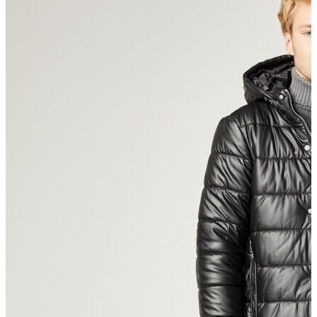
Polo T-shirt
Bluz
Etek
Elbise
Şort
Kapri
Atlet
Top
Sweatshirt
Kazak
Yelek
Eşofman Altı
Bikini/Mayo
Tulum
Dış Giyim
Yağmurluk
Trenchcoat
Mont
Ceket