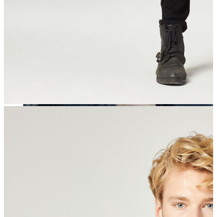
Erkek
Öne Çıkanlar
Yaz Ürünleri
İndirimdekiler
Online Özel Koleksiyon
Giyim
Jean Pantolon
Pantolon
Gömlek
Sweatshirt