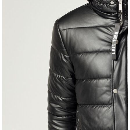
Atlet
Elbise
Eşofman Altı
Mont
Kazak
Yelek
Yağmurluk
Trenchcoat
Kaban
ERKEK
ERKEK
Jean Pantolon
Pantolon
Sweatshirt
Gömlek
Ceket
Eşofman Altı
T-shirt
Polo K.Kol
Hırka
Kazak
Mont
Kaban