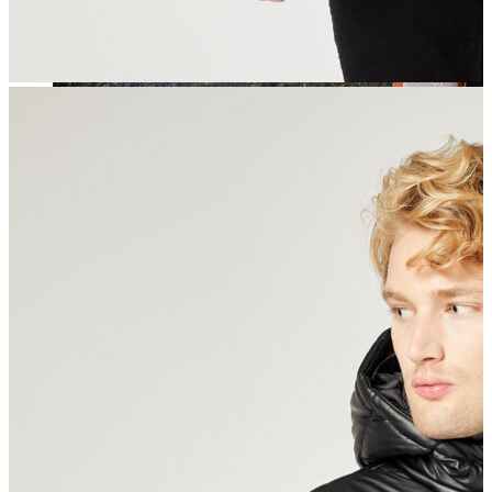
Jean
Öne Çıkanlar
Yeni Sezon
Kadın Jean
Pantolon
Ceket
Gömlek
Elbise
Etek
Erkek Jean
Pantolon
Ceket
Gömlek