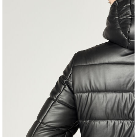
Erkek
Ceket
Kaban
Kazak
Pantolon
Sweatshirt
Gömlek
Polo
T-shirt
Atlet
Deniz Şortu
Eşofman Altı
Mont
Şort
Yelek