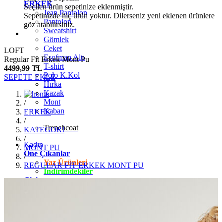
ERKEK
Seçilen ürün sepetinize eklenmiştir.
Jean Pantolon
Sepetinizde hiç ürün yoktur. Dilerseniz yeni eklenen ürünlere
Pantolon
göz atabilirsiniz.
Sweatshirt
Gömlek
Ceket
LOFT
Eşofman Altı
Regular Fit Erkek Mont Pu
T-shirt
4499,99 TL
Polo K.Kol
SEPETE EKLE
Hırka
Kazak
Mont
/
Kaban
ERKEK
/
Trenchcoat
KATEGORİ
/
Kadın
MONT PU
Öne Çıkanlar
/
Yaz Ürünleri
REGULAR FİT ERKEK MONT PU
İndirimdekiler
Giyim
Jean Pantolon
Pantolon
Gömlek
T-shirt