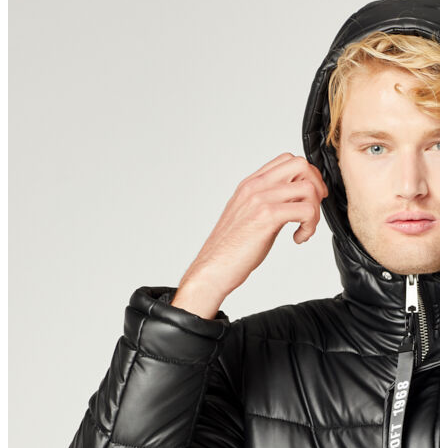
Erkek Aksesuar
Boxer
Çorap
Kemer
Atkı
Cüzdan
Parfüm
Şapka