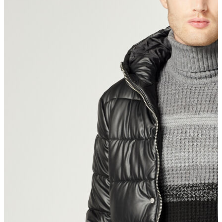
T-shirt
Polo
Şort
Deniz Şortu
Atlet
Hırka
Eşofman Altı
Yağmurluk
Dış Giyim
Mont
Ceket
Kaban
Trenchcoat