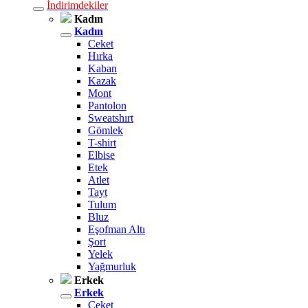
İndirimdekiler
Kadın
Kadın
Ceket
Hırka
Kaban
Kazak
Mont
Pantolon
Sweatshırt
Gömlek
T-shirt
Elbise
Etek
Atlet
Tayt
Tulum
Bluz
Eşofman Altı
Şort
Yelek
Yağmurluk
Erkek
Erkek
Ceket