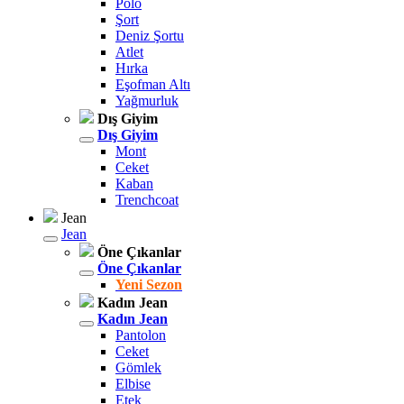
Polo
Şort
Deniz Şortu
Atlet
Hırka
Eşofman Altı
Yağmurluk
Dış Giyim
Dış Giyim
Mont
Ceket
Kaban
Trenchcoat
Jean
Jean
Öne Çıkanlar
Öne Çıkanlar
Yeni Sezon
Kadın Jean
Kadın Jean
Pantolon
Ceket
Gömlek
Elbise
Etek