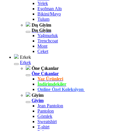
Yelek
Eşofman Altı
Bikini/Mayo
Tulum
Dış Giyim
Dış Giyim
Yağmurluk
Trenchcoat
Mont
Ceket
Erkek
Erkek
Öne Çıkanlar
Öne Çıkanlar
Yaz Ürünleri
İndirimdekiler
Online Özel Koleksiyon
Giyim
Giyim
Jean Pantolon
Pantolon
Gömlek
Sweatshirt
T-shirt