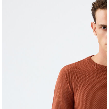
Polo T-shirt
Bluz
Etek
Elbise
Şort
Kapri
Atlet
Top
Sweatshirt
Kazak
Yelek
Eşofman Altı
Bikini/Mayo
Tulum
Dış Giyim
Yağmurluk
Trenchcoat
Mont
Ceket