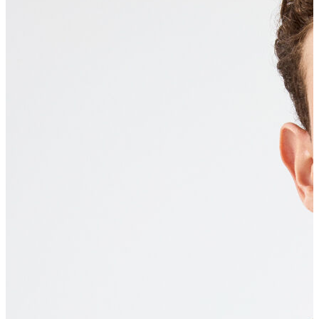
Erkek Aksesuar
Boxer
Çorap
Kemer
Atkı
Cüzdan
Parfüm
Şapka