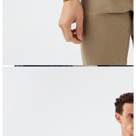
Erkek
Öne Çıkanlar
Yaz Ürünleri
İndirimdekiler
Online Özel Koleksiyon
Giyim
Jean Pantolon
Pantolon
Gömlek
Sweatshirt