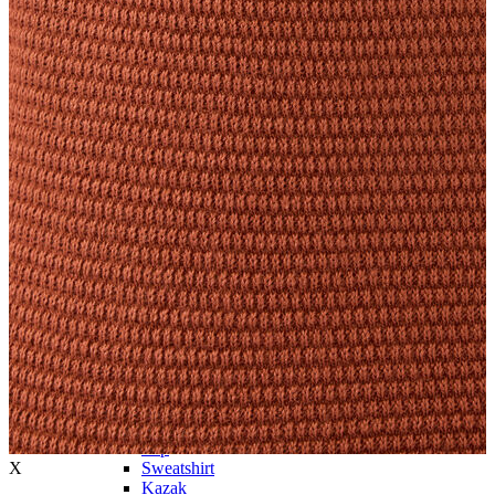
Trenchcoat
Kadın
Kadın
Öne Çıkanlar
Öne Çıkanlar
Yaz Ürünleri
İndirimdekiler
Giyim
Giyim
Jean Pantolon
Pantolon
Gömlek
T-shirt
Polo T-shirt
Bluz
Etek
Elbise
Şort
Kapri
Atlet
Top
X
Sweatshirt
Kazak