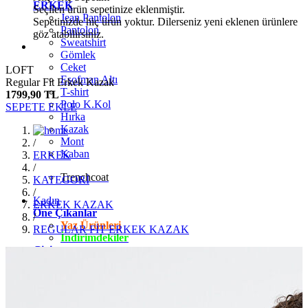
ERKEK
Seçilen ürün sepetinize eklenmiştir.
Jean Pantolon
Sepetinizde hiç ürün yoktur. Dilerseniz yeni eklenen ürünlere
Pantolon
göz atabilirsiniz.
Sweatshirt
Gömlek
Ceket
LOFT
Eşofman Altı
Regular Fit Erkek Kazak
T-shirt
1799,90 TL
Polo K.Kol
SEPETE EKLE
Hırka
Kazak
Mont
/
Kaban
ERKEK
/
Trenchcoat
KATEGORİ
/
Kadın
ERKEK KAZAK
Öne Çıkanlar
/
Yaz Ürünleri
REGULAR FİT ERKEK KAZAK
İndirimdekiler
Giyim
Jean Pantolon
Pantolon
Gömlek
T-shirt