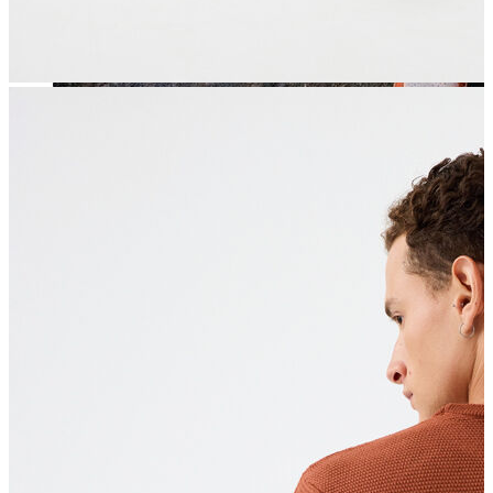
Jean
Öne Çıkanlar
Yeni Sezon
Kadın Jean
Pantolon
Ceket
Gömlek
Elbise
Etek
Erkek Jean
Pantolon
Ceket
Gömlek