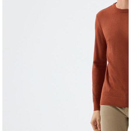
T-shirt
Polo
Şort
Deniz Şortu
Atlet
Hırka
Eşofman Altı
Yağmurluk
Dış Giyim
Mont
Ceket
Kaban
Trenchcoat