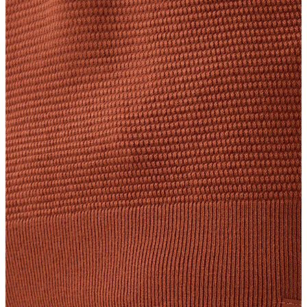
Erkek
Ceket
Kaban
Kazak
Pantolon
Sweatshirt
Gömlek
Polo
T-shirt
Atlet
Deniz Şortu
Eşofman Altı
Mont
Şort
Yelek