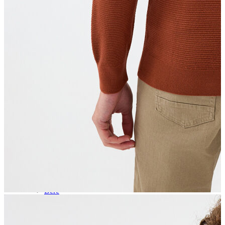
Aksesuar
Kadın Aksesuar
Çorap
Bere
Eldiven
Kemer
Parfüm