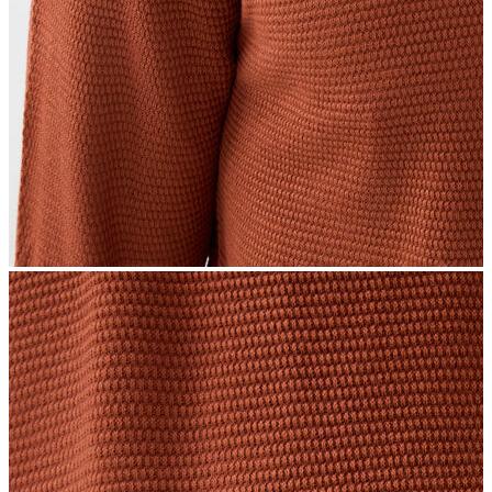
İndirimdekiler
Kadın
Ceket
Hırka
Kaban
Kazak
Mont
Pantolon
Sweatshırt
Gömlek
T-shirt
Elbise
Etek
Atlet
Tayt
Tulum
Bluz
Eşofman Altı
Şort
Yelek
Yağmurluk