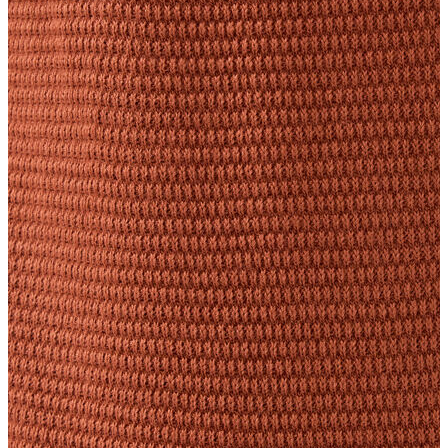
Atlet
Elbise
Eşofman Altı
Mont
Kazak
Yelek
Yağmurluk
Trenchcoat
Kaban
ERKEK
ERKEK
Jean Pantolon
Pantolon
Sweatshirt
Gömlek
Ceket
Eşofman Altı
T-shirt
Polo K.Kol
Hırka
Kazak
Mont
Kaban