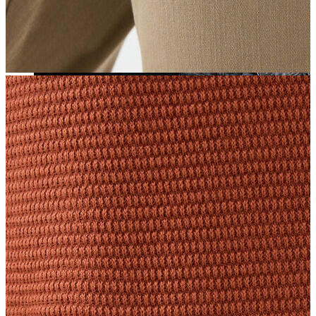
Yeni Sezon
Yeni Sezon
KADIN
KADIN
Jean Pantolon
Pantolon
Sweatshirt
Gömlek
Bluz