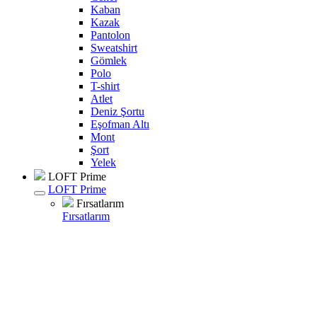
Kaban
Kazak
Pantolon
Sweatshirt
Gömlek
Polo
T-shirt
Atlet
Deniz Şortu
Eşofman Altı
Mont
Şort
Yelek
LOFT Prime
LOFT Prime
Fırsatlarım
Fırsatlarım